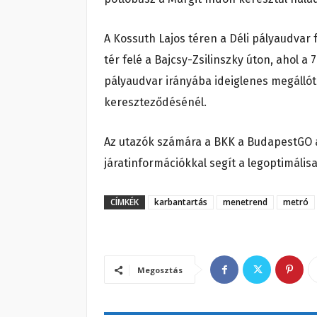
A Kossuth Lajos téren a Déli pályaudvar 
tér felé a Bajcsy-Zsilinszky úton, ahol a 
pályaudvar irányába ideiglenes megállót 
kereszteződésénél.
Az utazók számára a BKK a BudapestGO al
járatinformációkkal segít a legoptimáli
CÍMKÉK
karbantartás
menetrend
metró
Megosztás