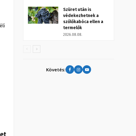
Szüret után is
védekezhetnek a
szőlőkabóca ellen a
éli
termelők
2026.08.08.
Követés:
het