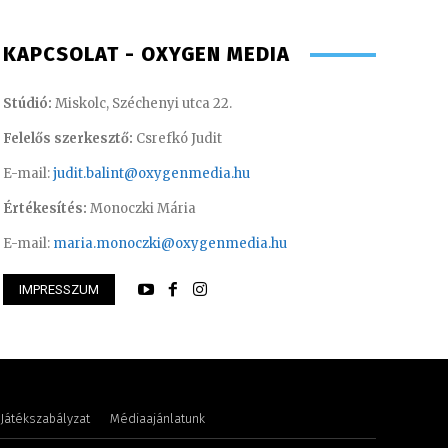
KAPCSOLAT - OXYGEN MEDIA
Stúdió:
Miskolc, Széchenyi utca 22.
Felelős szerkesztő:
Csrefkó Judit
E-mail:
judit.balint@oxygenmedia.hu
Értékesítés:
Monoczki Mária
E-mail:
maria.monoczki@oxygenmedia.hu
Csrefkó Judit – mű
IMPRESSZUM
 Péter – programigazgató
riporter
Játékszabályzat
Médiaajánlatunk