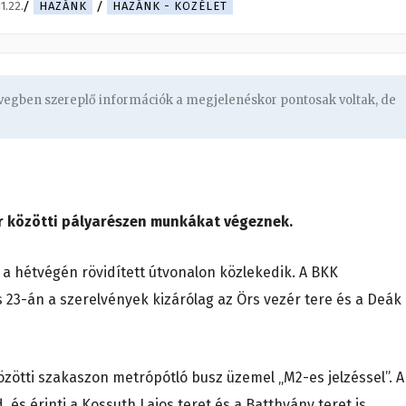
1.22.
HAZÁNK
HAZÁNK - KÖZÉLET
övegben szereplő információk a megjelenéskor pontosak voltak, de
ér közötti pályarészen munkákat végeznek.
a hétvégén rövidített útvonalon közlekedik. A BKK
 23-án a szerelvények kizárólag az Örs vezér tere és a Deák
özötti szakaszon metrópótló busz üzemel „M2-es jelzéssel”. A
 és érinti a Kossuth Lajos teret és a Batthyány teret is.