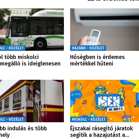
OLC - KÖZÉLET
HAZÁNK - KÖZÉLET
l több miskolci
Hőségben is érdemes
megálló is ideiglenesen
mértékkel hűteni
OLC - KÖZÉLET
MISKOLC - KÖZÉLET
bb indulás és több
Éjszakai rásegítő járatok
hely
segítik a hazajutást a…