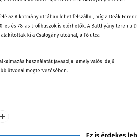
felé az Alkotmány utcában lehet felszállni, míg a Deák Ferenc
70-es és 78-as trolibuszok is elérhetők. A Batthyány téren a D
alakítottak ki a Csalogány utcánál, a Fő utca
kalmazás használatát javasolja, amely valós idejű
sabb útvonal megtervezésében.
Ez is érdekes le