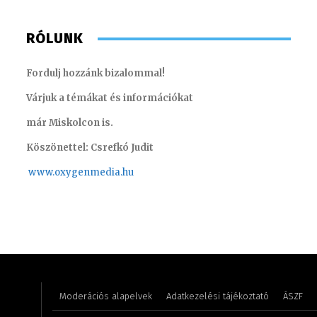
RÓLUNK
Fordulj hozzánk bizalommal!
Várjuk a témákat és információkat
már Miskolcon is.
Köszönettel: Csrefkó Judit
www.oxyge
nmedia.hu
Asztalos Anna
Meronka
Moderációs alapelvek
Adatkezelési tájékoztató
ÁSZF