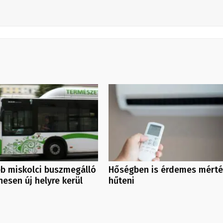
b miskolci buszmegálló
Hőségben is érdemes mérté
enesen új helyre kerül
hűteni