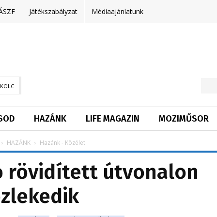
ÁSZF
Játékszabályzat
Médiaajánlatunk
SKOLC
SOD
HAZÁNK
LIFE MAGAZIN
MOZIMŰSOR
HAZÁNK
Hazánk - Közélet
 rövidített útvonalon
zlekedik