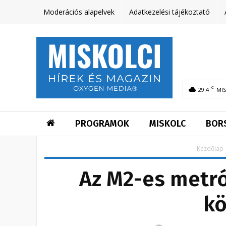
Moderációs alapelvek
Adatkezelési tájékoztató
C
29.4
MI
PROGRAMOK
MISKOLC
BOR
Kezdőlap
Az M2-es metró
kö