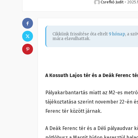
Csrefkó Judit
-
2025.1
Cikkünk frissítése óta eltelt
9 hónap
, a sz
mára elavulhattak.
A Kossuth Lajos tér és a Deák Ferenc t
Pályakarbantartás miatt az M2-es metró 
tájékoztatása szerint november 22-én és
Ferenc tér között járnak.
A Deák Ferenc tér és a Déli pályaudvar k
pótlóbusz a Margit hídon keresztül halad,