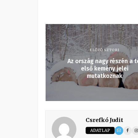
ELŐZŐ SZTORI
Az ország nagy részén a t
első kemény jelei
mutatkoznak
Csrefkó Judit
ADATLAP