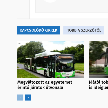
KAPCSOLÓDÓ CIKKEK
TÖBB A SZERZŐTŐL
Megváltozott az egyetemet
Mától töb
érintő járatok útvonala
is ideigl