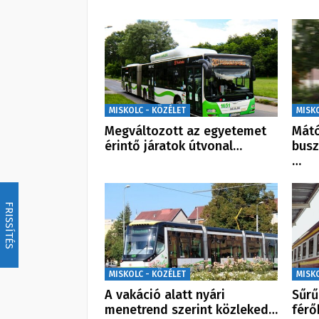
MISKOLC - KÖZÉLET
MISK
Megváltozott az egyetemet
Mátó
érintő járatok útvonal…
busz
…
FRISSÍTÉS
MISKOLC - KÖZÉLET
MISK
A vakáció alatt nyári
Sűrű
menetrend szerint közleked…
férő