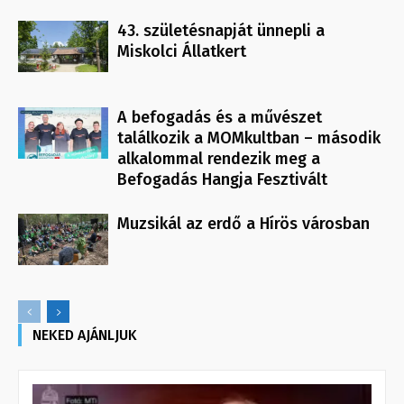
43. születésnapját ünnepli a
Miskolci Állatkert
A befogadás és a művészet
találkozik a MOMkultban – második
alkalommal rendezik meg a
Befogadás Hangja Fesztivált
Muzsikál az erdő a Hírös városban
NEKED AJÁNLJUK