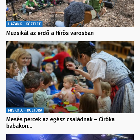
HAZÁNK - KÖZÉLET
Muzsikál az erdő a Hírös városban
MISKOLC - KULTÚRA
Mesés percek az egész családnak – Ciróka
babakon…