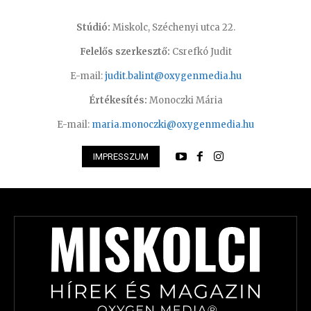
Stúdió:
Miskolc, Széchenyi utca 22.
Felelős szerkesztő:
Csrefkó Judit
E-mail:
judit.balint@oxygenmedia.hu
Értékesítés:
Monoczki Mária
E-mail:
maria.monoczki@oxygenmedia.hu
IMPRESSZUM