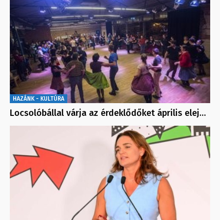
HAZÁNK - KULTÚRA
Locsolóbállal várja az érdeklődőket április elej…