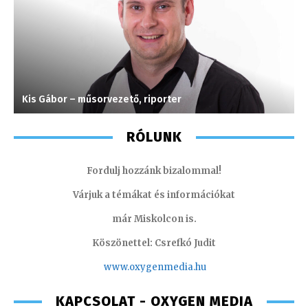
Kis Gábor – műsorvezető, riporter
M
RÓLUNK
Fordulj hozzánk bizalommal!
Várjuk a témákat és információkat
már Miskolcon is.
Köszönettel: Csrefkó Judit
www.oxyge
nmedia.hu
KAPCSOLAT - OXYGEN MEDIA