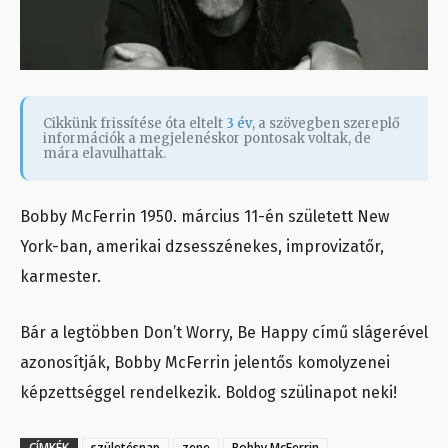
Cikkünk frissítése óta eltelt
3 év
, a szövegben szereplő
információk a megjelenéskor pontosak voltak, de
mára elavulhattak.
Bobby McFerrin 1950. március 11-én született New
York-ban, amerikai dzsesszénekes, improvizatőr,
karmester.
Bár a legtöbben Don’t Worry, Be Happy című slágerével
azonosítják, Bobby McFerrin jelentős komolyzenei
képzettséggel rendelkezik. Boldog szülinapot neki!
CÍMKÉK
születésnap
zene
Bobby McFerrin