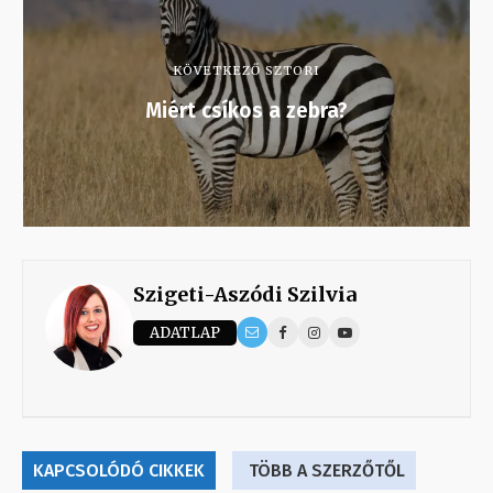
KÖVETKEZŐ SZTORI
Miért csíkos a zebra?
Szigeti-Aszódi Szilvia
ADATLAP
KAPCSOLÓDÓ CIKKEK
TÖBB A SZERZŐTŐL