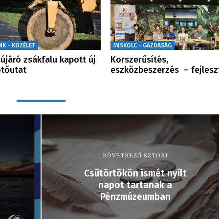
NK - KÖZÉLET
MISKOLC - GAZDASÁG
újáró zsákfalu kapott új
Korszerűsítés,
tőutat
eszközbeszerzés – fejlesz
KÖVETKEZŐ SZTORI
Csütörtökön ismét nyílt
napot tartanak a
Pénzmúzeumban