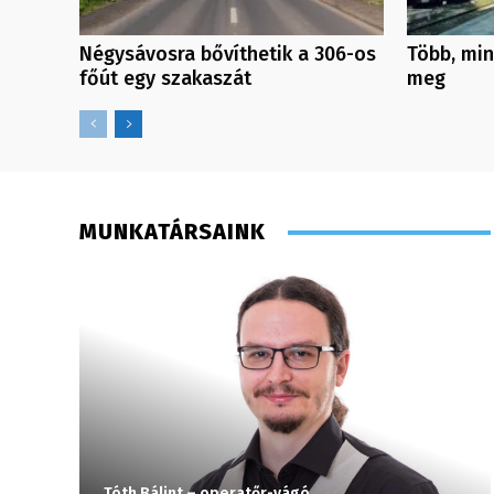
Négysávosra bővíthetik a 306-os
Több, min
főút egy szakaszát
meg
MUNKATÁRSAINK
Tóth Bálint – operatőr-vágó