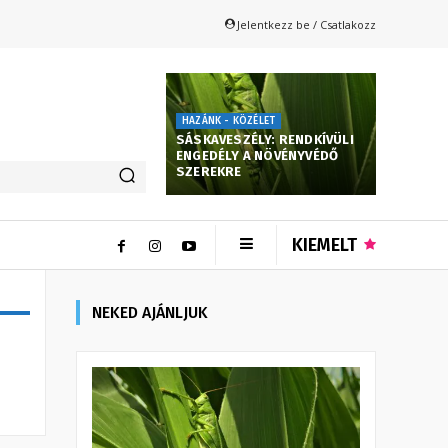
Jelentkezz be / Csatlakozz
HAZÁNK - KÖZÉLET
SÁSKAVESZÉLY: RENDKÍVÜLI
ENGEDÉLY A NÖVÉNYVÉDŐ
SZEREKRE
KIEMELT
NEKED AJÁNLJUK