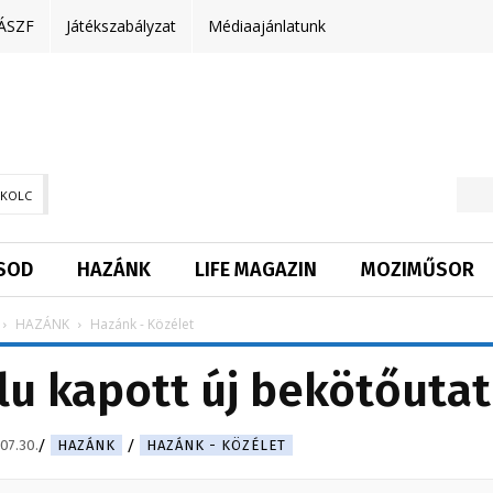
ÁSZF
Játékszabályzat
Médiaajánlatunk
SKOLC
SOD
HAZÁNK
LIFE MAGAZIN
MOZIMŰSOR
HAZÁNK
Hazánk - Közélet
lu kapott új bekötőutat
07.30.
HAZÁNK
HAZÁNK - KÖZÉLET