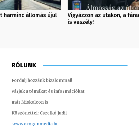
t harminc állomás újul
Vigyázzon az utakon, a fár
is veszély!
RÓLUNK
Fordulj hozzánk bizalommal!
Várjuk a témákat és információkat
már Miskolcon is.
Köszönettel: Csrefkó Judit
www.oxyge
nmedia.hu
Juhászné M. Veronika – könyvelő
Torma A