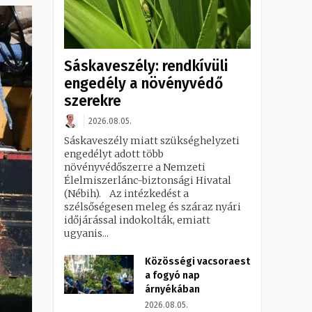
Sáskaveszély: rendkívüli
engedély a növényvédő
szerekre
2026.08.05.
Sáskaveszély miatt szükséghelyzeti
engedélyt adott több
növényvédőszerre a Nemzeti
Élelmiszerlánc-biztonsági Hivatal
(Nébih). Az intézkedést a
szélsőségesen meleg és száraz nyári
időjárással indokolták, emiatt
ugyanis...
Közösségi vacsoraest
a fogyó nap
árnyékában
2026.08.05.