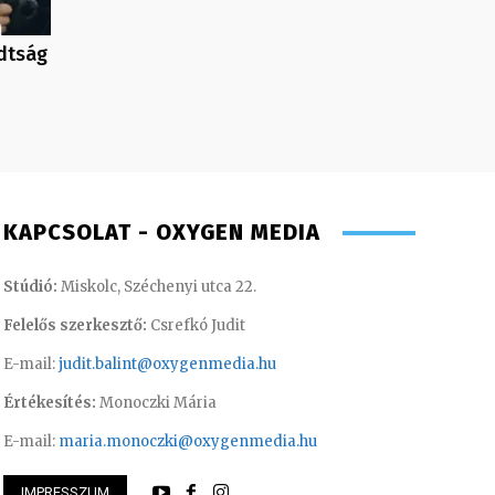
adtság
KAPCSOLAT - OXYGEN MEDIA
Stúdió:
Miskolc, Széchenyi utca 22.
Felelős szerkesztő:
Csrefkó Judit
E-mail:
judit.balint@oxygenmedia.hu
Értékesítés:
Monoczki Mária
E-mail:
maria.monoczki@oxygenmedia.hu
IMPRESSZUM
nikó – irodavezető
Varga László – ope