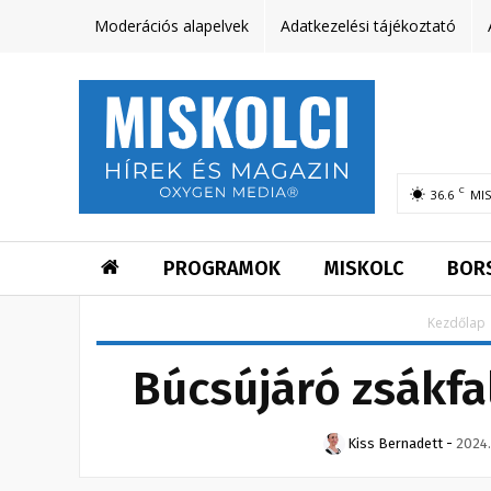
Moderációs alapelvek
Adatkezelési tájékoztató
C
36.6
MI
PROGRAMOK
MISKOLC
BOR
Kezdőlap
Búcsújáró zsákfa
Kiss Bernadett
-
2024.