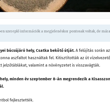
gben szereplő információk a megjelenéskor pontosak voltak, de már
i búcsújáró hely, Csatka bekötő útját.
A felújítás során az
onna aszfaltot használtak fel. Kitisztították az út vízelvezet
t jelzőtáblákat, valamint a növényzetet is visszavágták.
ó hely, minden év szeptember 8-án megrendezik a Kisasszo
ál.
ntbol fejlesztették.