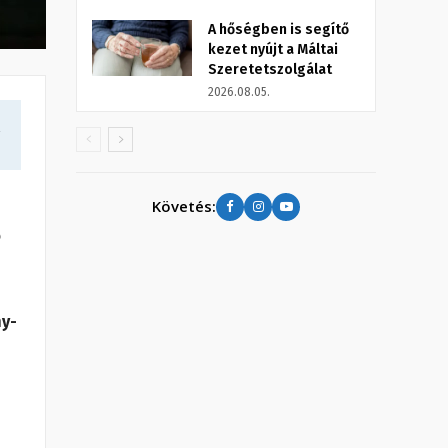
A hőségben is segítő
kezet nyújt a Máltai
Szeretetszolgálat
2026.08.05.
a
Követés:
ő
ny-