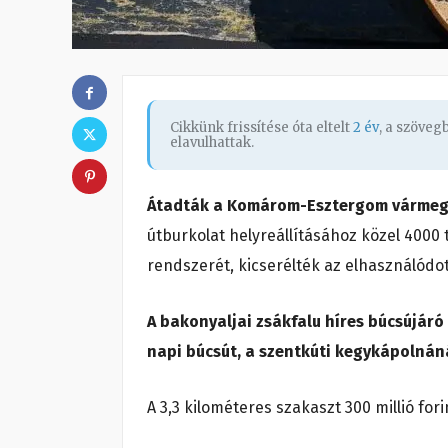
Cikkünk frissítése óta eltelt
2 év
, a szöve
elavulhattak.
Átadták a Komárom-Esztergom vármegye
útburkolat helyreállításához közel 4000 t
rendszerét, kicserélték az elhasználódot
A bakonyaljai zsákfalu híres búcsújár
napi búcsút, a szentkúti kegykápolnán
A 3,3 kilométeres szakaszt 300 millió fori