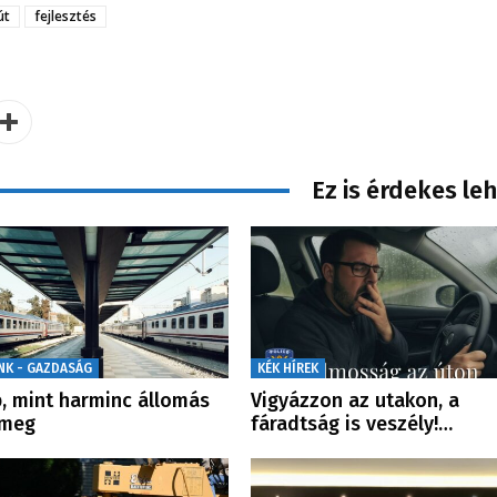
út
fejlesztés
Ez is érdekes le
NK - GAZDASÁG
KÉK HÍREK
, mint harminc állomás
Vigyázzon az utakon, a
 meg
fáradtság is veszély!…