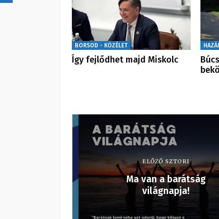
BORSOD - KÖZÉLET
HAZÁ
Így fejlődhet majd Miskolc
Búcs
bekö
ELŐZŐ SZTORI
Ma van a barátság
világnapja!