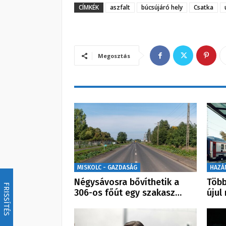
CÍMKÉK
aszfalt
búcsújáró hely
Csatka
Megosztás
MISKOLC - GAZDASÁG
HAZÁ
Négysávosra bővíthetik a
Több
FRISSÍTÉS
306-os főút egy szakasz…
újul