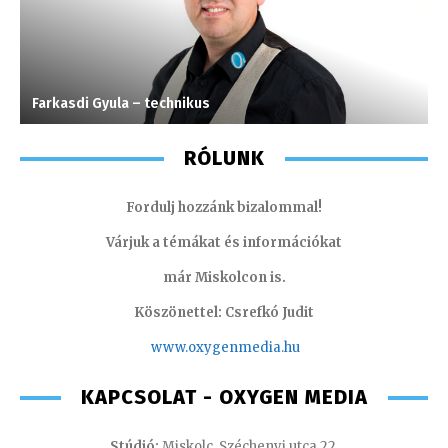
Farkasdi Gyula – technikus
S
RÓLUNK
Fordulj hozzánk bizalommal!
Várjuk a témákat és információkat
már Miskolcon is.
Köszönettel: Csrefkó Judit
www.oxyge
nmedia.hu
KAPCSOLAT - OXYGEN MEDIA
Stúdió:
Miskolc, Széchenyi utca 22.