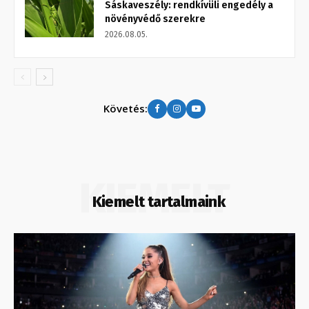
Sáskaveszély: rendkívüli engedély a
növényvédő szerekre
2026.08.05.
Követés:
KIEMELT
Kiemelt tartalmaink