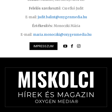
Felelős szerkesztő:
Csrefkó Judit
E-mail:
judit.balint@oxygenmedia.hu
Értékesítés:
Monoczki Mária
E-mail:
maria.monoczki@oxygenmedia.hu
IMPRESSZUM