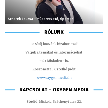
Scharek Zsuzsa – műsorvezető, riporter
H
RÓLUNK
Fordulj hozzánk bizalommal!
Várjuk a témákat és információkat
már Miskolcon is.
Köszönettel: Csrefkó Judit
www.oxyge
nmedia.hu
KAPCSOLAT - OXYGEN MEDIA
Stúdió:
Miskolc, Széchenyi utca 22.