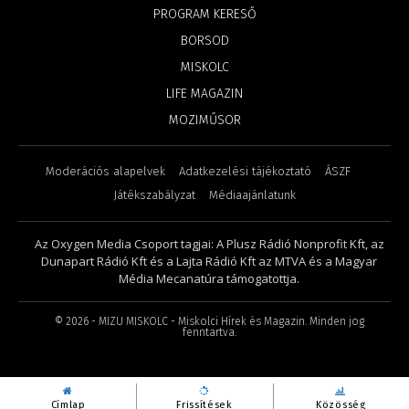
PROGRAM KERESŐ
BORSOD
MISKOLC
LIFE MAGAZIN
MOZIMŰSOR
Moderációs alapelvek
Adatkezelési tájékoztató
ÁSZF
Játékszabályzat
Médiaajánlatunk
Az Oxygen Media Csoport tagjai: A Plusz Rádió Nonprofit Kft, az
Dunapart Rádió Kft és a Lajta Rádió Kft az MTVA és a Magyar
Média Mecanatúra támogatottja.
©
2026
- MIZU MISKOLC - Miskolci Hírek és Magazin. Minden jog
fenntartva.
Címlap
Frissítések
Közösség