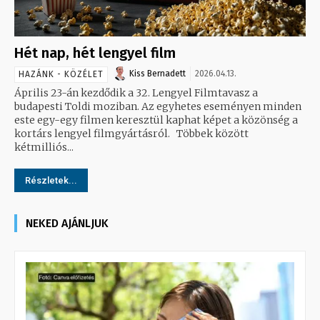
Hét nap, hét lengyel film
Kiss Bernadett
2026.04.13.
HAZÁNK - KÖZÉLET
Április 23-án kezdődik a 32. Lengyel Filmtavasz a
budapesti Toldi moziban. Az egyhetes eseményen minden
este egy-egy filmen keresztül kaphat képet a közönség a
kortárs lengyel filmgyártásról. Többek között
kétmilliós...
Részletek...
NEKED AJÁNLJUK