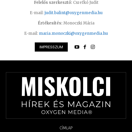
Felelős szerkesztő:
Csrefkó Judit
E-mail:
judit.balint@oxygenmedia.hu
Értékesítés:
Monoczki Mária
E-mail:
maria.monoczki@oxygenmedia.hu
IMPRESSZUM
CÍMLAP