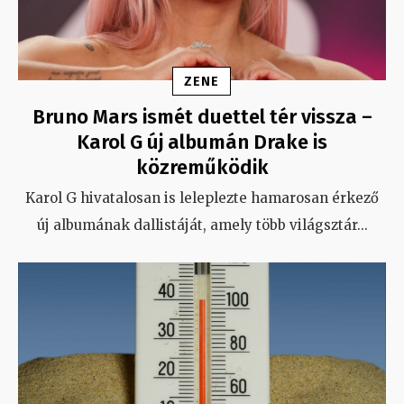
ZENE
Bruno Mars ismét duettel tér vissza –
Karol G új albumán Drake is
közreműködik
Karol G hivatalosan is leleplezte hamarosan érkező
új albumának dallistáját, amely több világsztár
...