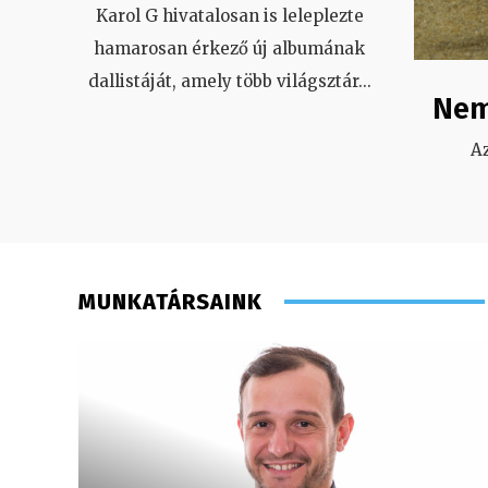
Karol G hivatalosan is leleplezte
hamarosan érkező új albumának
dallistáját, amely több világsztár
...
Nem
A
MUNKATÁRSAINK