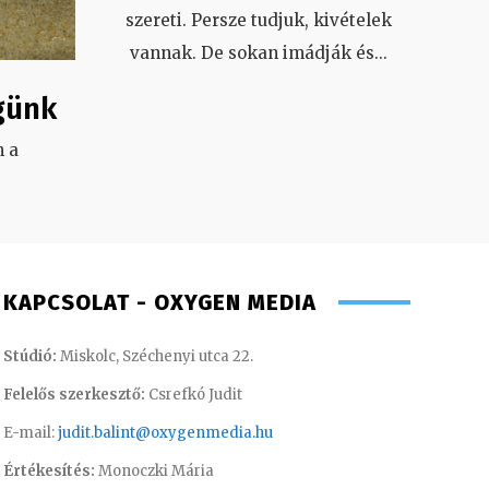
szereti. Persze tudjuk, kivételek
vannak. De sokan imádják és
...
günk
 a
.
KAPCSOLAT - OXYGEN MEDIA
Stúdió:
Miskolc, Széchenyi utca 22.
Felelős szerkesztő:
Csrefkó Judit
E-mail:
judit.balint@oxygenmedia.hu
Értékesítés:
Monoczki Mária