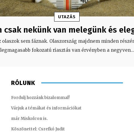
UTAZÁS
 csak nekünk van melegünk és ele
z olaszok sem fáznak. Olaszország majdnem minden részén
legmagasabb fokozatú riasztás van érvényben a negyven
..
RÓLUNK
Fordulj hozzánk bizalommal!
Várjuk a témákat és információkat
már Miskolcon is.
Köszönettel: Csrefkó Judit