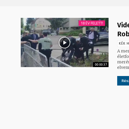
18 ÉV FELETT!
Vid
Rob
KÉK H
A meré
életfo
merén
00:00:37
Rész