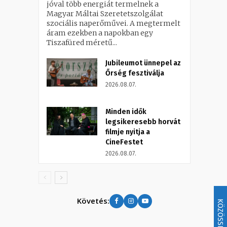
jóval több energiát termelnek a
Magyar Máltai Szeretetszolgálat
szociális naperőművei. A megtermelt
áram ezekben a napokban egy
Tiszafüred méretű...
Jubileumot ünnepel az
Őrség fesztiválja
2026.08.07.
Minden idők
legsikeresebb horvát
filmje nyitja a
CineFestet
2026.08.07.
Követés:
KÖZÖSSÉG