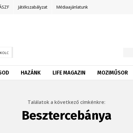
ÁSZF
Játékszabályzat
Médiaajánlatunk
SKOLC
SOD
HAZÁNK
LIFE MAGAZIN
MOZIMŰSOR
Találatok a következő címkénkre:
Besztercebánya