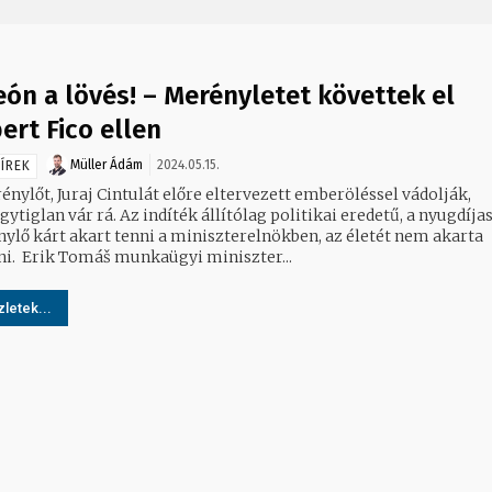
eón a lövés! – Merényletet követtek el
ert Fico ellen
Müller Ádám
2024.05.15.
ÍREK
nylőt, Juraj Cintulát előre eltervezett emberöléssel vádolják,
gytiglan vár rá. Az indíték állítólag politikai eredetű, a nyugdíja
ylő kárt akart tenni a miniszterelnökben, az életét nem akarta
elvenni. Erik Tomáš munkaügyi miniszter...
letek...