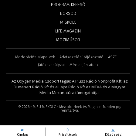
PROGRAM KERESŐ
BORSOD
MISKOLC
LIFE MAGAZIN
MOZIMŰSOR
Moderációs alapelvek
Adatkezelési tájékoztató
ÁSZF
Játékszabályzat
Médiaajánlatunk
Az Oxygen Media Csoport tagjai: A Plusz Rádió Nonprofit Kft, az
Dunapart Rádió Kft és a Lajta Rádió Kft az MTVA és a Magyar
Média Mecanatúra támogatottja.
©
2026
- MIZU MISKOLC - Miskolci Hírek és Magazin. Minden jog
fenntartva.
Címlap
Frissítések
Közösség