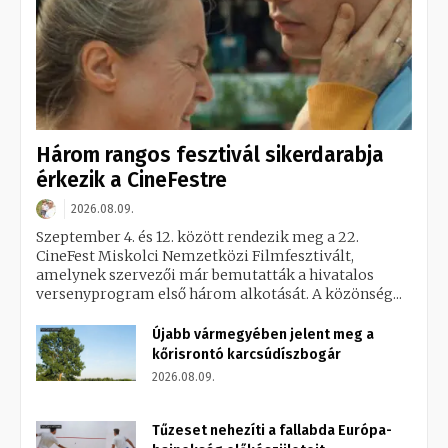
Három rangos fesztivál sikerdarabja
érkezik a CineFestre
2026.08.09.
Szeptember 4. és 12. között rendezik meg a 22.
CineFest Miskolci Nemzetközi Filmfesztivált,
amelynek szervezői már bemutatták a hivatalos
versenyprogram első három alkotását. A közönség...
Újabb vármegyében jelent meg a
kőrisrontó karcsúdíszbogár
2026.08.09.
Tűzeset nehezíti a fallabda Európa-