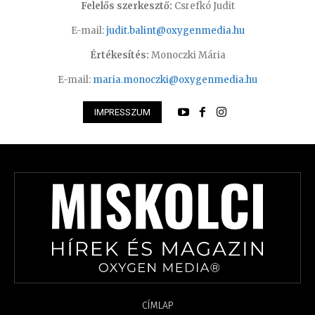
Felelős szerkesztő:
Csrefkó Judit
E-mail:
judit.balint@oxygenmedia.hu
Értékesítés:
Monoczki Mária
E-mail:
maria.monoczki@oxygenmedia.hu
IMPRESSZUM
CÍMLAP