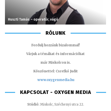
Huszti Tamás – operatőr, vágó
M
RÓLUNK
Fordulj hozzánk bizalommal!
Várjuk a témákat és információkat
már Miskolcon is.
Köszönettel: Csrefkó Judit
www.oxyge
nmedia.hu
KAPCSOLAT - OXYGEN MEDIA
Stúdió:
Miskolc, Széchenyi utca 22.