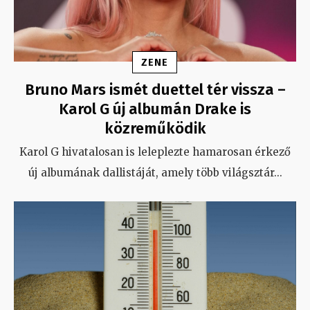
ZENE
Bruno Mars ismét duettel tér vissza –
Karol G új albumán Drake is
közreműködik
Karol G hivatalosan is leleplezte hamarosan érkező
új albumának dallistáját, amely több világsztár
...