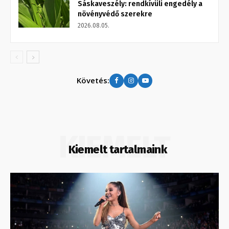
Sáskaveszély: rendkívüli engedély a
növényvédő szerekre
2026.08.05.
Követés:
KIEMELT
Kiemelt tartalmaink