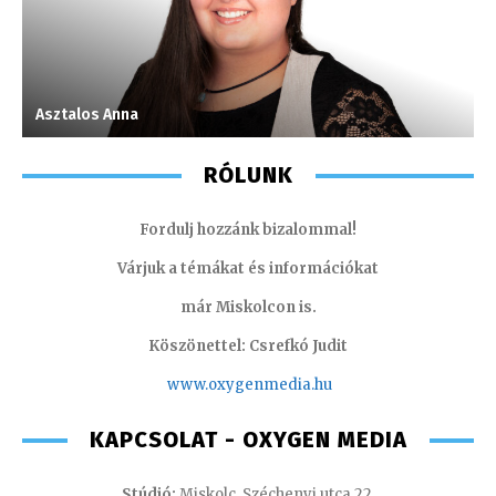
Asztalos Anna
P
RÓLUNK
Fordulj hozzánk bizalommal!
Várjuk a témákat és információkat
már Miskolcon is.
Köszönettel: Csrefkó Judit
www.oxyge
nmedia.hu
KAPCSOLAT - OXYGEN MEDIA
Stúdió:
Miskolc, Széchenyi utca 22.