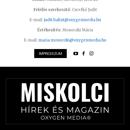
Felelős szerkesztő:
Csrefkó Judit
E-mail:
judit.balint@oxygenmedia.hu
Értékesítés:
Monoczki Mária
E-mail:
maria.monoczki@oxygenmedia.hu
IMPRESSZUM