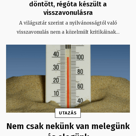
döntött, régóta készült a
visszavonulásra
A világsztár szerint a nyilvánosságtól való
visszavonulás nem a közelmúlt kritikáinak
...
UTAZÁS
Nem csak nekünk van melegünk