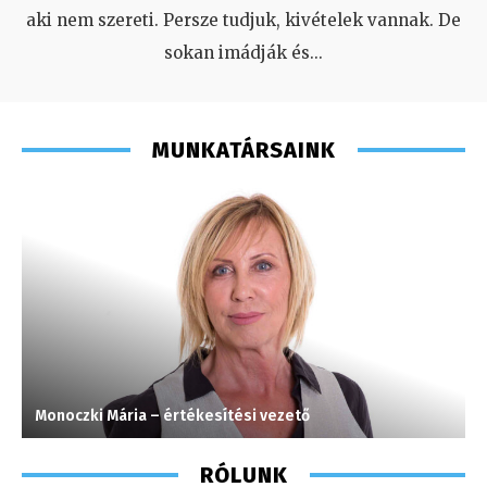
aki nem szereti. Persze tudjuk, kivételek vannak. De
sokan imádják és
...
MUNKATÁRSAINK
Monoczki Mária – értékesítési vezető
S
RÓLUNK