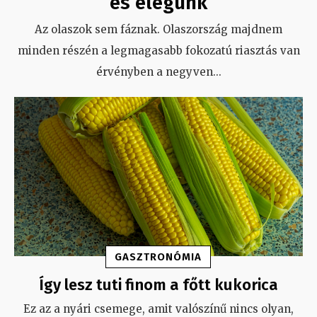
és elegünk
Az olaszok sem fáznak. Olaszország majdnem
minden részén a legmagasabb fokozatú riasztás van
érvényben a negyven
...
GASZTRONÓMIA
Így lesz tuti finom a főtt kukorica
Ez az a nyári csemege, amit valószínű nincs olyan,