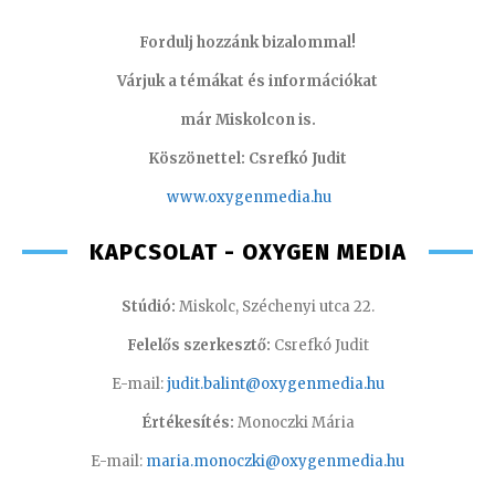
Fordulj hozzánk bizalommal!
Várjuk a témákat és információkat
már Miskolcon is.
Köszönettel: Csrefkó Judit
www.oxyge
nmedia.hu
KAPCSOLAT - OXYGEN MEDIA
Stúdió:
Miskolc, Széchenyi utca 22.
Felelős szerkesztő:
Csrefkó Judit
E-mail:
judit.balint@oxygenmedia.hu
Értékesítés:
Monoczki Mária
E-mail:
maria.monoczki@oxygenmedia.hu