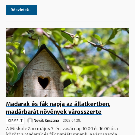
Részletek...
Madarak és fák napja az állatkertben,
madárbarát növények városszerte
Novák Krisztina
2023.04.28.
KIEMELT
A Miskolc Zoo május 7-én, vasárnap 10:00 és 16:00 óra
között a Madarak és fák napját ünnepli, a Városgazda