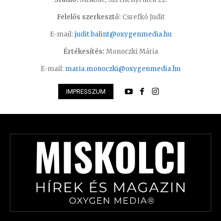
Felelős szerkesztő:
Csrefkó Judit
E-mail:
judit.balint@oxygenmedia.hu
Értékesítés:
Monoczki Mária
E-mail:
maria.monoczki@oxygenmedia.hu
IMPRESSZUM