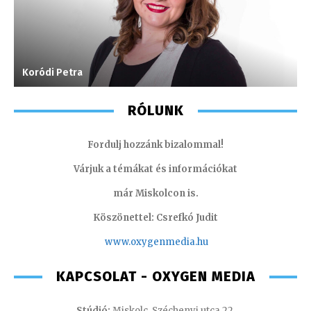
Koródi Petra
J
RÓLUNK
Fordulj hozzánk bizalommal!
Várjuk a témákat és információkat
már Miskolcon is.
Köszönettel: Csrefkó Judit
www.oxyge
nmedia.hu
KAPCSOLAT - OXYGEN MEDIA
Stúdió:
Miskolc, Széchenyi utca 22.