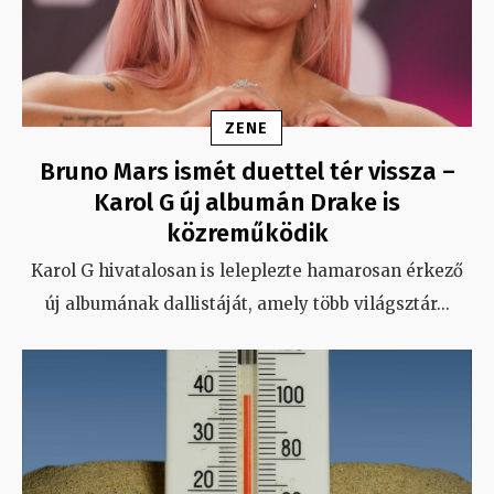
ZENE
Bruno Mars ismét duettel tér vissza –
Karol G új albumán Drake is
közreműködik
Karol G hivatalosan is leleplezte hamarosan érkező
új albumának dallistáját, amely több világsztár
...