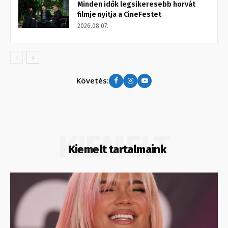
Minden idők legsikeresebb horvát
filmje nyitja a CineFestet
2026.08.07.
Követés:
KIEMELT
Kiemelt tartalmaink