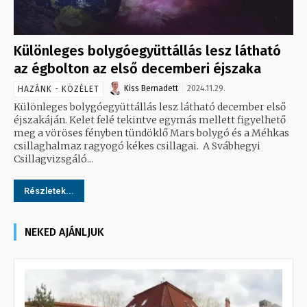
Különleges bolygóegyüttállás lesz látható
az égbolton az első decemberi éjszaka
Kiss Bernadett
2024.11.29.
HAZÁNK - KÖZÉLET
Különleges bolygóegyüttállás lesz látható december első
éjszakáján. Kelet felé tekintve egymás mellett figyelhető
meg a vöröses fényben tündöklő Mars bolygó és a Méhkas
csillaghalmaz ragyogó kékes csillagai. A Svábhegyi
Csillagvizsgáló...
Részletek...
NEKED AJÁNLJUK