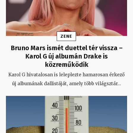
ZENE
Bruno Mars ismét duettel tér vissza –
Karol G új albumán Drake is
közreműködik
Karol G hivatalosan is leleplezte hamarosan érkező
új albumának dallistáját, amely több világsztár
...