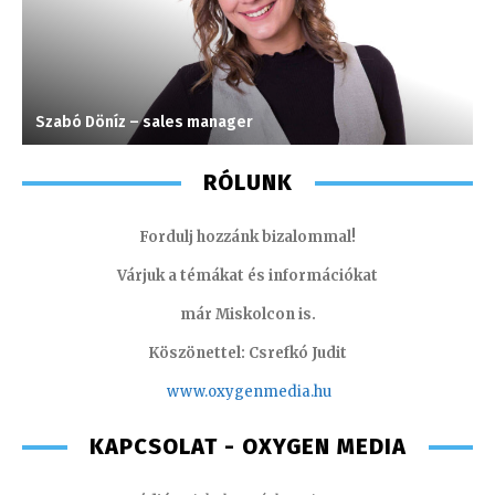
Szabó Döníz – sales manager
P
RÓLUNK
Fordulj hozzánk bizalommal!
Várjuk a témákat és információkat
már Miskolcon is.
Köszönettel: Csrefkó Judit
www.oxyge
nmedia.hu
KAPCSOLAT - OXYGEN MEDIA