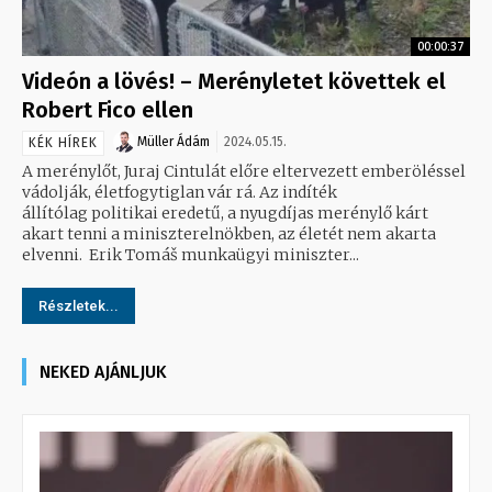
00:00:37
Videón a lövés! – Merényletet követtek el
Robert Fico ellen
Müller Ádám
2024.05.15.
KÉK HÍREK
A merénylőt, Juraj Cintulát előre eltervezett emberöléssel
vádolják, életfogytiglan vár rá. Az indíték
állítólag politikai eredetű, a nyugdíjas merénylő kárt
akart tenni a miniszterelnökben, az életét nem akarta
elvenni. Erik Tomáš munkaügyi miniszter...
Részletek...
NEKED AJÁNLJUK