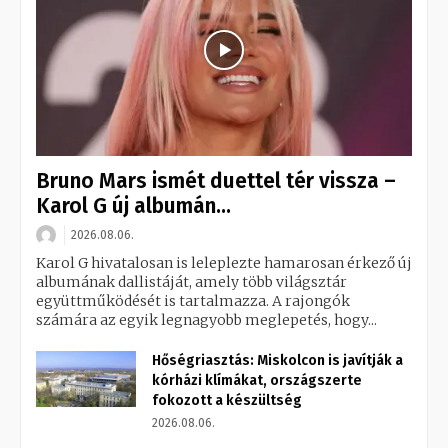
Bruno Mars ismét duettel tér vissza –
Karol G új albumán...
2026.08.06.
Karol G hivatalosan is leleplezte hamarosan érkező új
albumának dallistáját, amely több világsztár
együttműködését is tartalmazza. A rajongók
számára az egyik legnagyobb meglepetés, hogy...
Hőségriasztás: Miskolcon is javítják a
kórházi klímákat, országszerte
fokozott a készültség
2026.08.06.