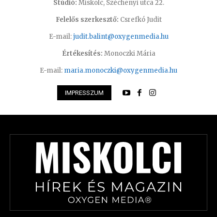
Stúdió:
Miskolc, Széchenyi utca 22.
Felelős szerkesztő:
Csrefkó Judit
E-mail:
judit.balint@oxygenmedia.hu
Értékesítés:
Monoczki Mária
E-mail:
maria.monoczki@oxygenmedia.hu
IMPRESSZUM