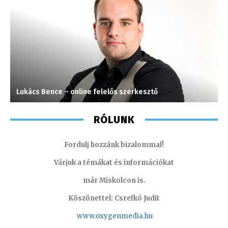
Lukács Bence – online felelős szerkesztő
S
RÓLUNK
Fordulj hozzánk bizalommal!
Várjuk a témákat és információkat
már Miskolcon is.
Köszönettel: Csrefkó Judit
www.oxyge
nmedia.hu