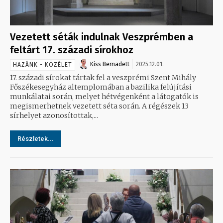
Vezetett séták indulnak Veszprémben a
feltárt 17. századi sírokhoz
Kiss Bernadett
2025.12.01.
HAZÁNK - KÖZÉLET
17. századi sírokat tártak fel a veszprémi Szent Mihály
Főszékesegyház altemplomában a bazilika felújítási
munkálatai során, melyet hétvégenként a látogatók is
megismerhetnek vezetett séta során. A régészek 13
sírhelyet azonosítottak,...
Részletek...