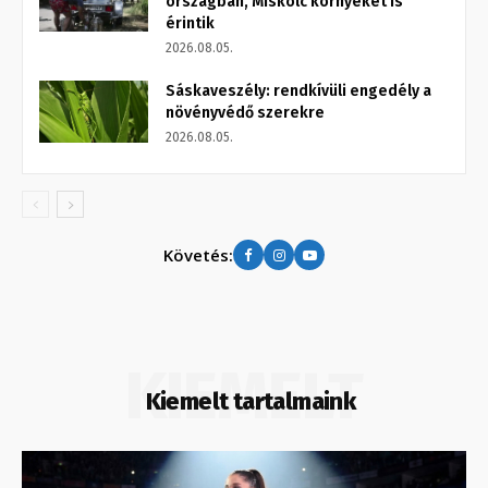
országban, Miskolc környékét is
érintik
2026.08.05.
Sáskaveszély: rendkívüli engedély a
növényvédő szerekre
2026.08.05.
Követés:
KIEMELT
Kiemelt tartalmaink