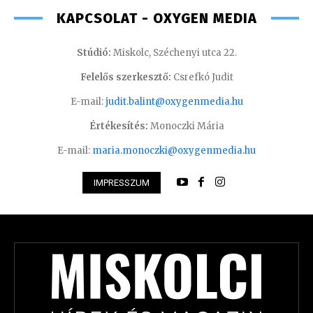
KAPCSOLAT - OXYGEN MEDIA
Stúdió:
Miskolc, Széchenyi utca 22.
Felelős szerkesztő:
Csrefkó Judit
E-mail:
judit.balint@oxygenmedia.hu
Értékesítés:
Monoczki Mária
E-mail:
maria.monoczki@oxygenmedia.hu
IMPRESSZUM