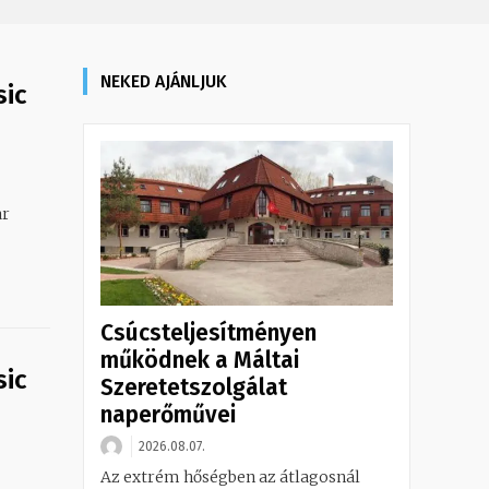
NEKED AJÁNLJUK
sic
ar
Csúcsteljesítményen
működnek a Máltai
sic
Szeretetszolgálat
naperőművei
2026.08.07.
Az extrém hőségben az átlagosnál