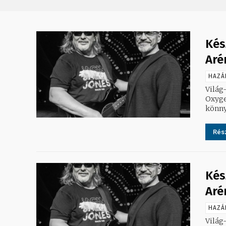
Kés
Aré
HAZÁ
Világ
Oxyge
könny
Rész
Kés
Aré
HAZÁ
Világ