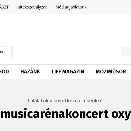
ÁSZF
Játékszabályzat
Médiaajánlatunk
SKOLC
SOD
HAZÁNK
LIFE MAGAZIN
MOZIMŰSOR
Találatok a következő címkénkre:
musicarénakoncert ox