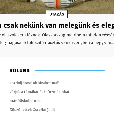
UTAZÁS
 csak nekünk van melegünk és ele
z olaszok sem fáznak. Olaszország majdnem minden részén
legmagasabb fokozatú riasztás van érvényben a negyven
..
RÓLUNK
Fordulj hozzánk bizalommal!
Várjuk a témákat és információkat
már Miskolcon is.
Köszönettel: Csrefkó Judit