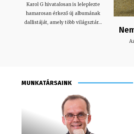
Karol G hivatalosan is leleplezte
hamarosan érkező új albumának
dallistáját, amely több világsztár
...
Nem
A
MUNKATÁRSAINK