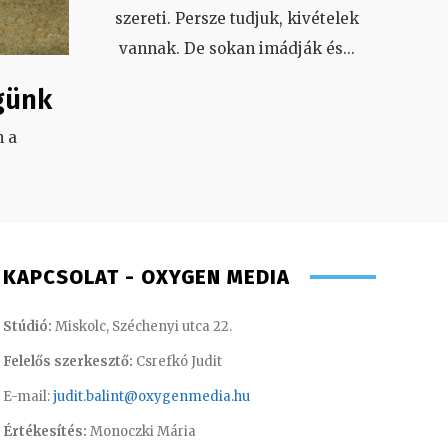
szereti. Persze tudjuk, kivételek
vannak. De sokan imádják és
...
günk
 a
.
KAPCSOLAT - OXYGEN MEDIA
Stúdió:
Miskolc, Széchenyi utca 22.
Felelős szerkesztő:
Csrefkó Judit
E-mail:
judit.balint@oxygenmedia.hu
Értékesítés:
Monoczki Mária