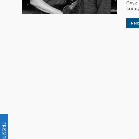
Oxyge
könny
Rész
FRISSÍTÉS