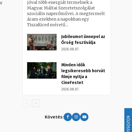
jóval több energiát termelnek a
ar
Magyar Máltai Szeretetszolgálat
szociális naperőművei. A megtermelt
áram ezekben a napokban egy
Tiszafüred méretű...
Jubileumot ünnepel az
Őrség fesztiválja
2026.08.07.
Minden idők
legsikeresebb horvát
filmje nyitja a
CineFestet
2026.08.07.
Követés:
KÖZÖSSÉG