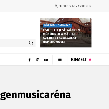
Jelentkezz be / Csatlakozz
BORSOD - GAZDASÁG
CSÚCSTELJESÍTMÉNYEN
MŰKÖDNEK A MÁLTAI
SZERETETSZOLGÁLAT
NAPERŐMŰVEI
KIEMELT
ygenmusicaréna