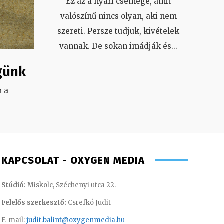
Ez az a nyári csemege, amit
valószínű nincs olyan, aki nem
szereti. Persze tudjuk, kivételek
vannak. De sokan imádják és
...
günk
 a
.
KAPCSOLAT - OXYGEN MEDIA
Stúdió:
Miskolc, Széchenyi utca 22.
Felelős szerkesztő:
Csrefkó Judit
E-mail:
judit.balint@oxygenmedia.hu