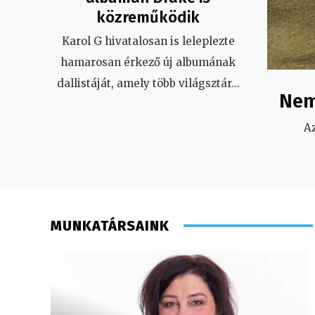
közreműködik
Karol G hivatalosan is leleplezte
hamarosan érkező új albumának
dallistáját, amely több világsztár
...
Nem
A
MUNKATÁRSAINK