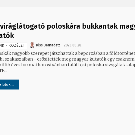
 viráglátogató poloskára bukkantak mag
atók
Kiss Bernadett
2025.08.28.
NK - KÖZÉLET
oskák nagyobb szerepet játszhattak a beporzásban a földtörténe
bi szakaszaiban - erősítették meg magyar kutatók egy csaknem
illió éves burmai borostyánban talált ősi poloska vizsgálata ala
E...
letek...