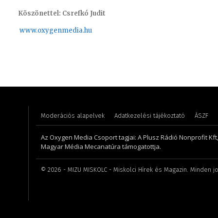
Köszönettel: Csrefkó Judit
www.oxyge
nmedia.hu
Turi Szilvia- könyvelési asszisztens
Pénzes 
Moderációs alapelvek
Adatkezelési tájékoztató
ÁSZF
Az Oxygen Media Csoport tagjai: A Plusz Rádió Nonprofit Kft
Magyar Média Mecanatúra támogatottja.
©
2026
- MIZU MISKOLC - Miskolci Hírek és Magazin. Minden jo