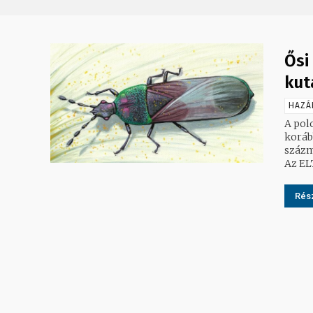
Ősi
kut
HAZÁ
A pol
koráb
százm
Az ELT
Rész