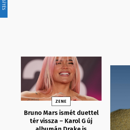
FRISSÍTÉS
ZENE
Bruno Mars ismét duettel
tér vissza – Karol G új
albumán Drake is