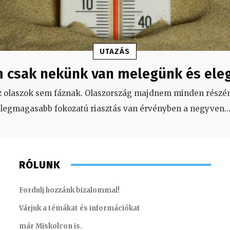
UTAZÁS
 csak nekünk van melegünk és ele
z olaszok sem fáznak. Olaszország majdnem minden részén
legmagasabb fokozatú riasztás van érvényben a negyven
..
RÓLUNK
Fordulj hozzánk bizalommal!
Várjuk a témákat és információkat
már Miskolcon is.