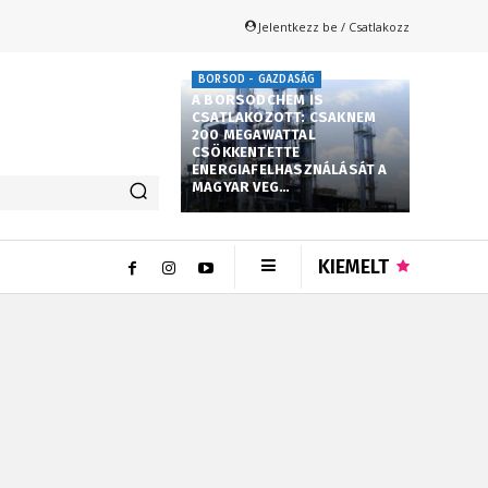
Jelentkezz be / Csatlakozz
BORSOD - GAZDASÁG
A BORSODCHEM IS
CSATLAKOZOTT: CSAKNEM
200 MEGAWATTAL
CSÖKKENTETTE
ENERGIAFELHASZNÁLÁSÁT A
MAGYAR VEG…
KIEMELT