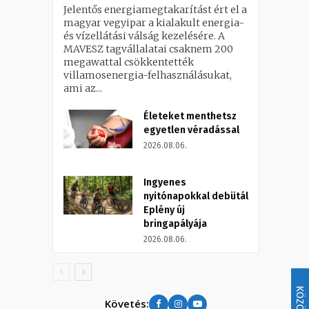
Jelentős energiamegtakarítást ért el a
magyar vegyipar a kialakult energia-
és vízellátási válság kezelésére. A
MAVESZ tagvállalatai csaknem 200
megawattal csökkentették
villamosenergia-felhasználásukat,
ami az...
Életeket menthetsz
egyetlen véradással
2026.08.06.
Ingyenes
nyitónapokkal debütál
Eplény új
bringapályája
2026.08.06.
Követés: