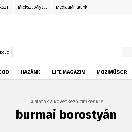
ÁSZF
Játékszabályzat
Médiaajánlatunk
SKOLC
SOD
HAZÁNK
LIFE MAGAZIN
MOZIMŰSOR
Találatok a következő címkénkre:
burmai borostyán