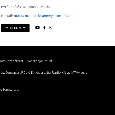
Értékesítés:
Monoczki Mária
E-mail:
maria.monoczki@oxygenmedia.hu
IMPRESSZUM
Anikó
Varga László – ope
Játékszabályzat
Médiaajánlatunk
, az Dunapart Rádió Kft és a Lajta Rádió Kft az MTVA és a
g fenntartva.