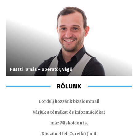
Huszti Tamás – operatőr, vágó
J
RÓLUNK
Fordulj hozzánk bizalommal!
Várjuk a témákat és információkat
már Miskolcon is.
Köszönettel: Csrefkó Judit