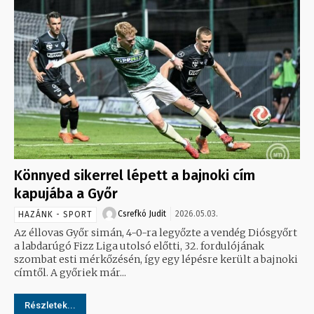
Könnyed sikerrel lépett a bajnoki cím
kapujába a Győr
Csrefkó Judit
2026.05.03.
HAZÁNK - SPORT
Az éllovas Győr simán, 4-0-ra legyőzte a vendég Diósgyőrt
a labdarúgó Fizz Liga utolsó előtti, 32. fordulójának
szombat esti mérkőzésén, így egy lépésre került a bajnoki
címtől. A győriek már...
Részletek...