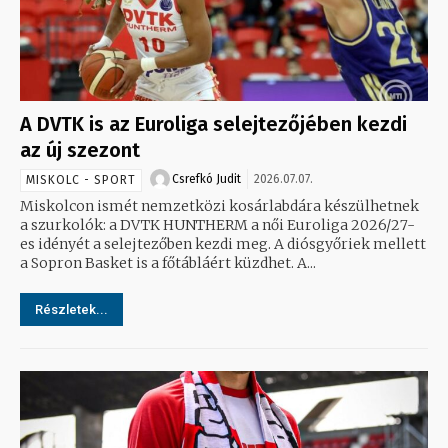
A DVTK is az Euroliga selejtezőjében kezdi
az új szezont
Csrefkó Judit
2026.07.07.
MISKOLC - SPORT
Miskolcon ismét nemzetközi kosárlabdára készülhetnek
a szurkolók: a DVTK HUNTHERM a női Euroliga 2026/27-
es idényét a selejtezőben kezdi meg. A diósgyőriek mellett
a Sopron Basket is a főtábláért küzdhet. A...
Részletek...