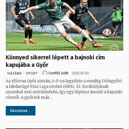
Könnyed sikerrel lépett a bajnoki cím
kapujába a Győr
Csrefkó Judit
2026.05.03.
HAZÁNK - SPORT
Az éllovas Győr simán, 4-0-ra legyőzte a vendég Diósgyőrt
a labdarúgó Fizz Liga utolsó előtti, 32. fordulójának
szombat esti mérkőzésén, így egy lépésre került a bajnoki
címtől. A győriek már...
Részletek...