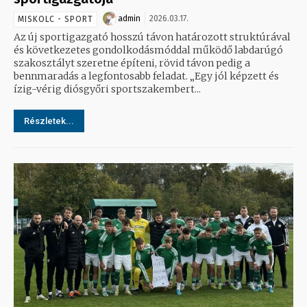
admin
2026.03.17.
MISKOLC - SPORT
Az új sportigazgató hosszú távon határozott struktúrával
és következetes gondolkodásmóddal működő labdarúgó
szakosztályt szeretne építeni, rövid távon pedig a
bennmaradás a legfontosabb feladat. „Egy jól képzett és
ízig-vérig diósgyőri sportszakembert...
Részletek...