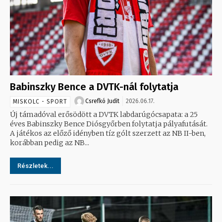
Babinszky Bence a DVTK-nál folytatja
Csrefkó Judit
2026.06.17.
MISKOLC - SPORT
Új támadóval erősödött a DVTK labdarúgócsapata: a 25
éves Babinszky Bence Diósgyőrben folytatja pályafutását.
A játékos az előző idényben tíz gólt szerzett az NB II-ben,
korábban pedig az NB...
Részletek...