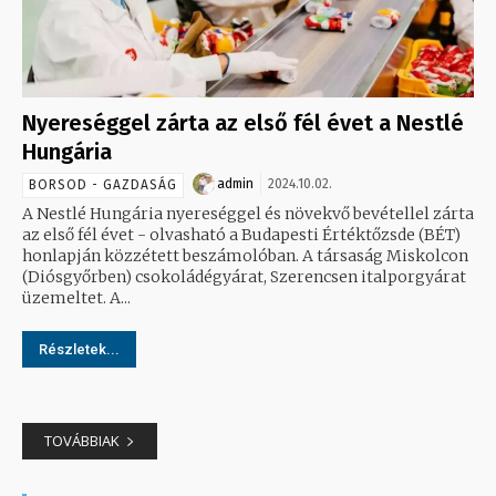
Nyereséggel zárta az első fél évet a Nestlé
Hungária
admin
2024.10.02.
BORSOD - GAZDASÁG
A Nestlé Hungária nyereséggel és növekvő bevétellel zárta
az első fél évet - olvasható a Budapesti Értéktőzsde (BÉT)
honlapján közzétett beszámolóban. A társaság Miskolcon
(Diósgyőrben) csokoládégyárat, Szerencsen italporgyárat
üzemeltet. A...
Részletek...
TOVÁBBIAK