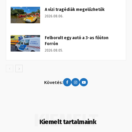
A vízi tragédiák megelőzhetők
2026.08.06.
Felborult egy autó a 3-as főúton
Forrón
2026.08.05.
Követés:
KIEMELT
Kiemelt tartalmaink