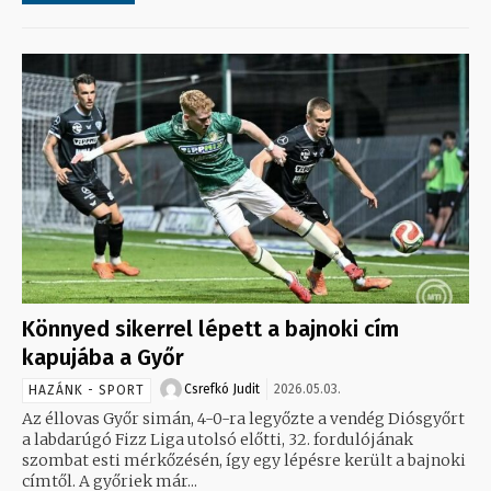
Könnyed sikerrel lépett a bajnoki cím
kapujába a Győr
Csrefkó Judit
2026.05.03.
HAZÁNK - SPORT
Az éllovas Győr simán, 4-0-ra legyőzte a vendég Diósgyőrt
a labdarúgó Fizz Liga utolsó előtti, 32. fordulójának
szombat esti mérkőzésén, így egy lépésre került a bajnoki
címtől. A győriek már...