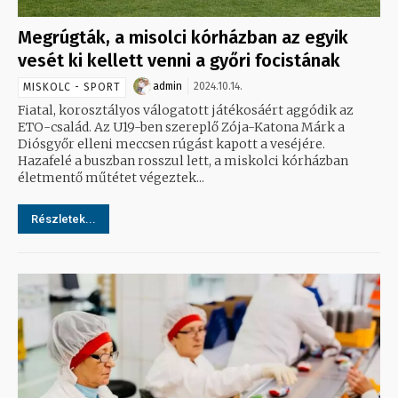
Megrúgták, a misolci kórházban az egyik
vesét ki kellett venni a győri focistának
admin
2024.10.14.
MISKOLC - SPORT
Fiatal, korosztályos válogatott játékosáért aggódik az
ETO-család. Az U19-ben szereplő Zója-Katona Márk a
Diósgyőr elleni meccsen rúgást kapott a veséjére.
Hazafelé a buszban rosszul lett, a miskolci kórházban
életmentő műtétet végeztek...
Részletek...