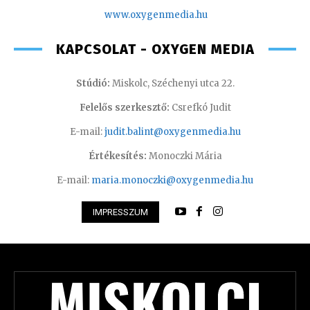
www.oxyge
nmedia.hu
KAPCSOLAT - OXYGEN MEDIA
Stúdió:
Miskolc, Széchenyi utca 22.
Felelős szerkesztő:
Csrefkó Judit
E-mail:
judit.balint@oxygenmedia.hu
Értékesítés:
Monoczki Mária
E-mail:
maria.monoczki@oxygenmedia.hu
IMPRESSZUM