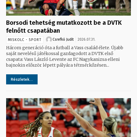
Borsodi tehetség mutatkozott be a DVTK
felnőtt csapatában
Csrefkó Judit
2026.07.31.
MISKOLC - SPORT
Három generáció óta a futball a Vass család élete. Újabb
saját nevelésű játékossal gazdagodott a DVTK első
csapata: Vass László Levente az FC Nagykanizsa elleni
bajnokin először lépett pályára tétmérkőzésen...
Részletek...