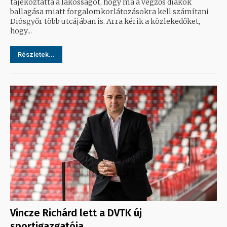
tájékoztatta a lakosságot, hogy ma a végzős diákok
ballagása miatt forgalomkorlátozásokra kell számítani
Diósgyőr több utcájában is. Arra kérik a közlekedőket,
hogy...
Részletek...
Vincze Richárd lett a DVTK új
sportigazgatója