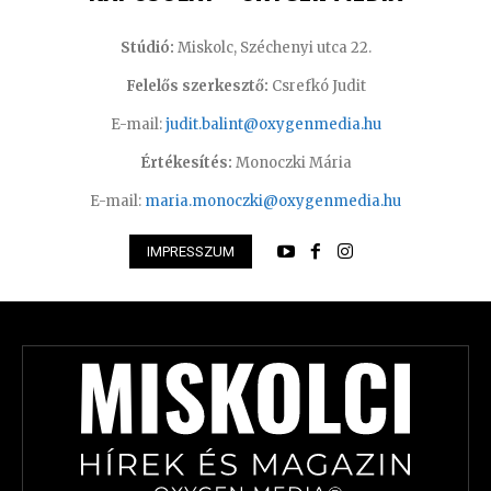
Stúdió:
Miskolc, Széchenyi utca 22.
Felelős szerkesztő:
Csrefkó Judit
E-mail:
judit.balint@oxygenmedia.hu
Értékesítés:
Monoczki Mária
E-mail:
maria.monoczki@oxygenmedia.hu
IMPRESSZUM