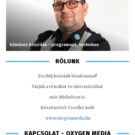
Kőműves Krisztián – programozó, technikus
H
RÓLUNK
Fordulj hozzánk bizalommal!
Várjuk a témákat és információkat
már Miskolcon is.
Köszönettel: Csrefkó Judit
www.oxyge
nmedia.hu
KAPCSOLAT - OXYGEN MEDIA