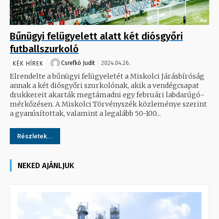
Bűnügyi felügyelett alatt két diósgyőri
futballszurkoló
Csrefkó Judit
2024.04.26.
KÉK HÍREK
Elrendelte a bűnügyi felügyeletét a Miskolci Járásbíróság
annak a két diósgyőri szurkolónak, akik a vendégcsapat
drukkereit akarták megtámadni egy februári labdarúgó-
mérkőzésen. A Miskolci Törvényszék közleménye szerint
a gyanúsítottak, valamint a legalább 50-100...
Részletek...
NEKED AJÁNLJUK