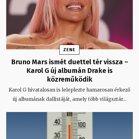
ZENE
Bruno Mars ismét duettel tér vissza –
Karol G új albumán Drake is
közreműködik
Karol G hivatalosan is leleplezte hamarosan érkező
új albumának dallistáját, amely több világsztár
...