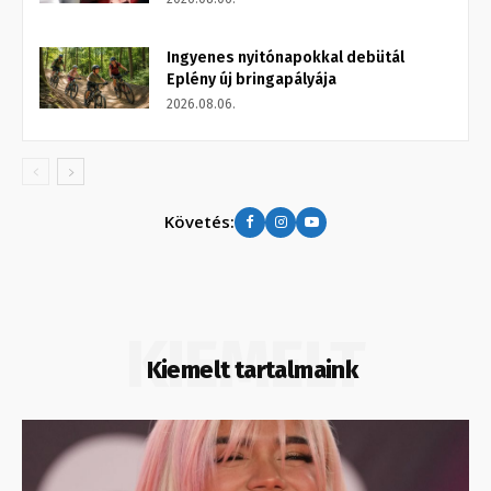
Ingyenes nyitónapokkal debütál
Eplény új bringapályája
2026.08.06.
Követés:
KIEMELT
Kiemelt tartalmaink