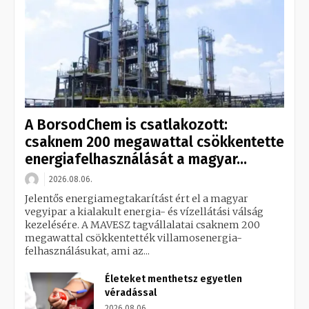
A BorsodChem is csatlakozott:
csaknem 200 megawattal csökkentette
energiafelhasználását a magyar...
2026.08.06.
Jelentős energiamegtakarítást ért el a magyar
vegyipar a kialakult energia- és vízellátási válság
kezelésére. A MAVESZ tagvállalatai csaknem 200
megawattal csökkentették villamosenergia-
felhasználásukat, ami az...
Életeket menthetsz egyetlen
véradással
2026.08.06.