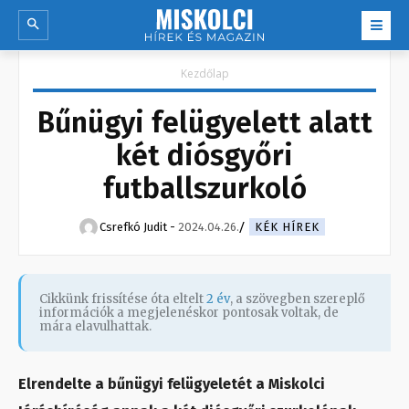
Kezdőlap
Bűnügyi felügyelett alatt
két diósgyőri
futballszurkoló
Csrefkó Judit
-
2024.04.26.
KÉK HÍREK
Cikkünk frissítése óta eltelt
2 év
, a szövegben szereplő
információk a megjelenéskor pontosak voltak, de
mára elavulhattak.
Elrendelte a bűnügyi felügyeletét a Miskolci