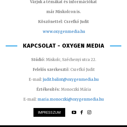
Várjuk a témákat és információkat
már Miskolcon is.
Köszönettel: Csrefkó Judit
www.oxyge
nmedia.hu
KAPCSOLAT - OXYGEN MEDIA
Stúdió:
Miskolc, Széchenyi utca 22.
Felelős szerkesztő:
Csrefkó Judit
E-mail:
judit.balint@oxygenmedia.hu
Értékesítés:
Monoczki Mária
E-mail:
maria.monoczki@oxygenmedia.hu
IMPRESSZUM