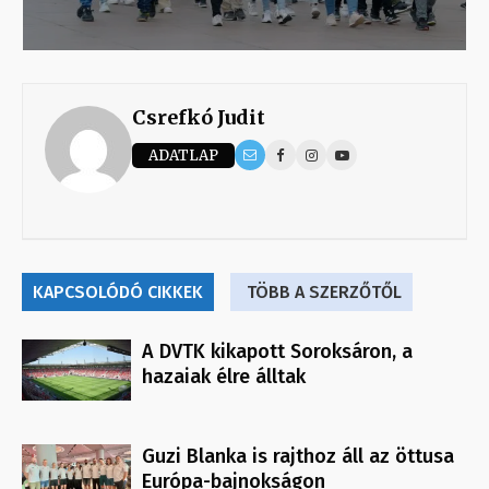
Csrefkó Judit
ADATLAP
KAPCSOLÓDÓ CIKKEK
TÖBB A SZERZŐTŐL
A DVTK kikapott Soroksáron, a
hazaiak élre álltak
Guzi Blanka is rajthoz áll az öttusa
Európa-bajnokságon