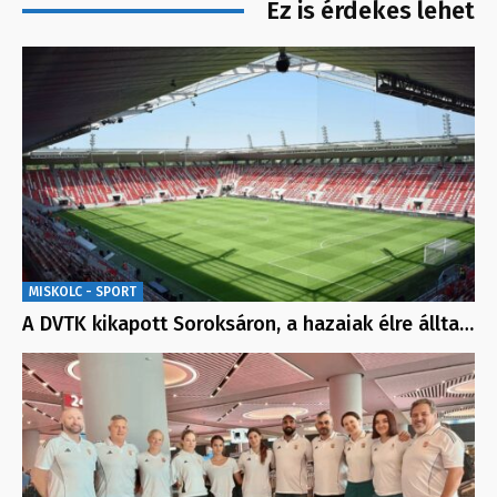
Ez is érdekes lehet
MISKOLC - SPORT
A DVTK kikapott Soroksáron, a hazaiak élre állta…