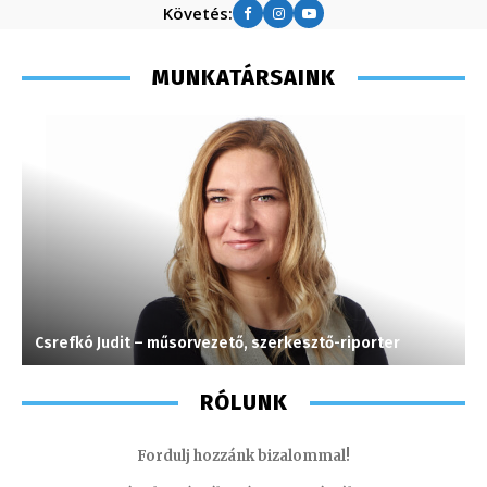
Követés:
MUNKATÁRSAINK
Csrefkó Judit – műsorvezető, szerkesztő-riporter
M
RÓLUNK
Fordulj hozzánk bizalommal!