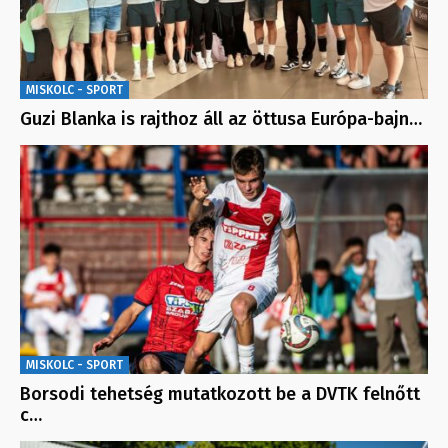
MISKOLC - SPORT
Guzi Blanka is rajthoz áll az öttusa Európa-bajn…
MISKOLC - SPORT
Borsodi tehetség mutatkozott be a DVTK felnőtt
c…