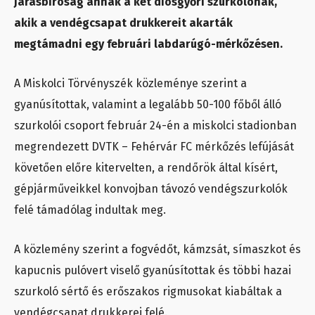
Járásbíróság annak a két diósgyőri szurkolónak,
akik a vendégcsapat drukkereit akarták
megtámadni egy februári labdarúgó-mérkőzésen.
A Miskolci Törvényszék közleménye szerint a
gyanúsítottak, valamint a legalább 50-100 főből álló
szurkolói csoport február 24-én a miskolci stadionban
megrendezett DVTK – Fehérvár FC mérkőzés lefújását
követően előre kitervelten, a rendőrök által kísért,
gépjárműveikkel konvojban távozó vendégszurkolók
felé támadólag indultak meg.
A közlemény szerint a fogvédőt, kámzsát, símaszkot és
kapucnis pulóvert viselő gyanúsítottak és többi hazai
szurkoló sértő és erőszakos rigmusokat kiabáltak a
vendégcsapat drukkerei felé.