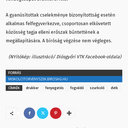
A gyanúsítottak cselekménye bizonyítottság esetén
alkalmas felfegyverkezve, csoportosan elkövetett
közösség tagja elleni erőszak bűntettének a
megállapítására. A bíróság végzése nem végleges.
(NYitókép: illusztrácó/ Diósgyőri VTK Facebook-oldala)
FORRÁS
MISKOLCITORVENYSZEK.BIROSAG.HU
CÍMKÉK
drukker
fenyegetés
fogvédő
szurkoló
dvtk