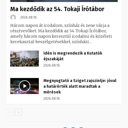
Ma kezdődik az 54. Tokaji Írótábor
2026.08.10.
Három napon át irodalom, színház és zene várja a
résztvevőket. Ma kezdődik az 54. Tokaji Írótábor,
amely három napon keresztül irodalmi és közéleti
kerekasztal-beszélgetésekkel, színházi...
Idén is megrendezik a Kutatók
éjszakáját
2026.08.10.
Megnyugtató a Sziget zajszintje: jóval
a határérték alatt maradtak a
mérések
2026.08.10.