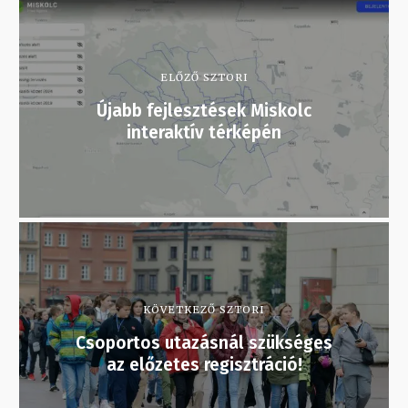
ELŐZŐ SZTORI
Újabb fejlesztések Miskolc
interaktív térképén
KÖVETKEZŐ SZTORI
Csoportos utazásnál szükséges
az előzetes regisztráció!