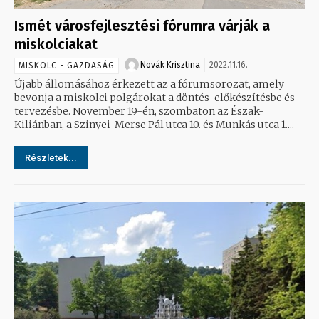
Ismét városfejlesztési fórumra várják a
miskolciakat
Novák Krisztina
2022.11.16.
MISKOLC - GAZDASÁG
Újabb állomásához érkezett az a fórumsorozat, amely
bevonja a miskolci polgárokat a döntés-előkészítésbe és
tervezésbe. November 19-én, szombaton az Észak-
Kiliánban, a Szinyei-Merse Pál utca 10. és Munkás utca 1....
Részletek...