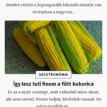
minden részén a legmagasabb fokozatú riasztás van
érvényben a negyven
...
GASZTRONÓMIA
Így lesz tuti finom a főtt kukorica
Ez az a nyári csemege, amit valószínű nincs olyan,
aki nem szereti. Persze tudjuk, kivételek vannak. De
sokan imádják és
...