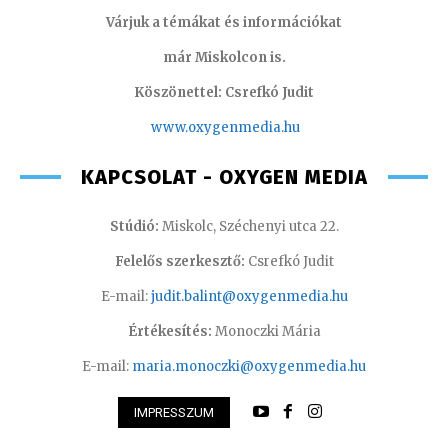
Várjuk a témákat és információkat
már Miskolcon is.
Köszönettel: Csrefkó Judit
www.oxyge
nmedia.hu
KAPCSOLAT - OXYGEN MEDIA
Stúdió:
Miskolc, Széchenyi utca 22.
Felelős szerkesztő:
Csrefkó Judit
E-mail:
judit.balint@oxygenmedia.hu
Értékesítés:
Monoczki Mária
E-mail:
maria.monoczki@oxygenmedia.hu
IMPRESSZUM