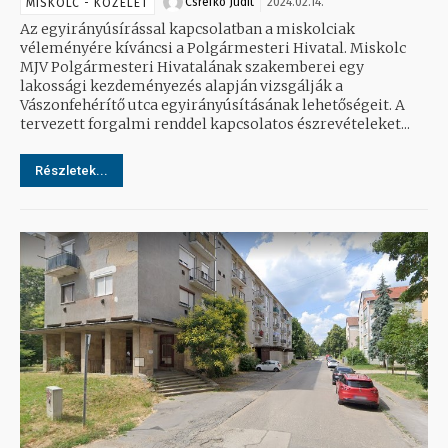
Csrefkó Judit
2024.02.14.
MISKOLC - KÖZÉLET
Az egyirányúsírással kapcsolatban a miskolciak
véleményére kíváncsi a Polgármesteri Hivatal. Miskolc
MJV Polgármesteri Hivatalának szakemberei egy
lakossági kezdeményezés alapján vizsgálják a
Vászonfehérítő utca egyirányúsításának lehetőségeit. A
tervezett forgalmi renddel kapcsolatos észrevételeket...
Részletek...