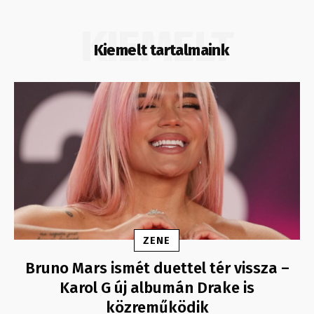
KIEMELT
Kiemelt tartalmaink
ZENE
Bruno Mars ismét duettel tér vissza –
Karol G új albumán Drake is
közreműködik