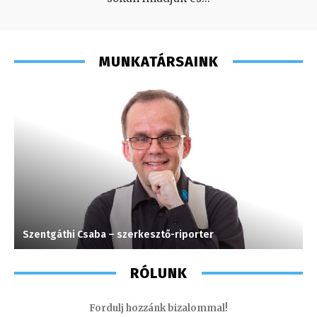
MUNKATÁRSAINK
Szentgáthi Csaba – szerkesztő-riporter
J
RÓLUNK
Fordulj hozzánk bizalommal!