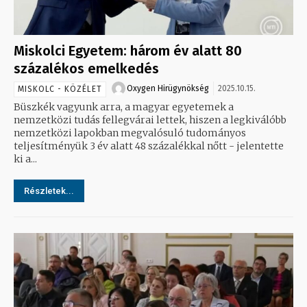
Miskolci Egyetem: három év alatt 80
százalékos emelkedés
Oxygen Hirügynökség
2025.10.15.
MISKOLC - KÖZÉLET
Büszkék vagyunk arra, a magyar egyetemek a
nemzetközi tudás fellegvárai lettek, hiszen a legkiválóbb
nemzetközi lapokban megvalósuló tudományos
teljesítményük 3 év alatt 48 százalékkal nőtt - jelentette
ki a...
Részletek...