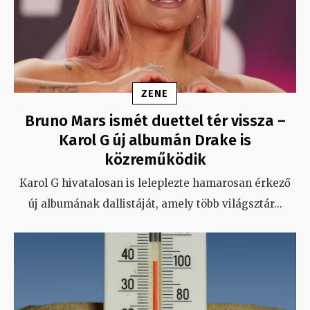
ZENE
Bruno Mars ismét duettel tér vissza –
Karol G új albumán Drake is
közreműködik
Karol G hivatalosan is leleplezte hamarosan érkező
új albumának dallistáját, amely több világsztár
...