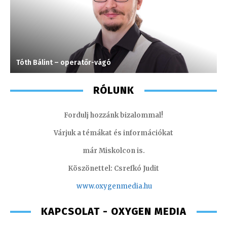
Tóth Bálint – operatőr-vágó
F
RÓLUNK
Fordulj hozzánk bizalommal!
Várjuk a témákat és információkat
már Miskolcon is.
Köszönettel: Csrefkó Judit
www.oxyge
nmedia.hu
KAPCSOLAT - OXYGEN MEDIA