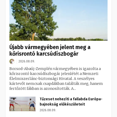
Újabb vármegyében jelent meg a
kőrisrontó karcsúdíszbogár
2026.08.09.
Borsod-Abaúj-Zemplén vármegyében is igazolta a
kőrisrontó karcsúdíszbogár jelenlétét a Nemzeti
Élelmiszerlánc-biztonsági Hivatal. A veszélyes
kártevőt nemcsak csapdákban találták meg, hanem
fertőzött fákban is azonosították. A...
Tűzeset nehezíti a fallabda Európa-
bajnokság előkészületeit
2026.08.09.