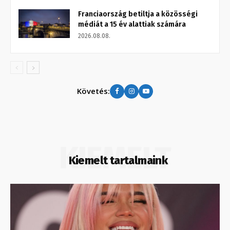
Franciaország betiltja a közösségi
médiát a 15 év alattiak számára
2026.08.08.
Követés:
KIEMELT
Kiemelt tartalmaink