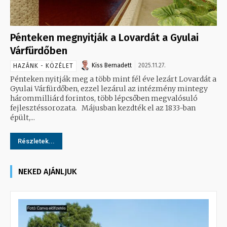
Pénteken megnyitják a Lovardát a Gyulai
Várfürdőben
Kiss Bernadett
2025.11.27.
HAZÁNK - KÖZÉLET
Pénteken nyitják meg a több mint fél éve lezárt Lovardát a
Gyulai Várfürdőben, ezzel lezárul az intézmény mintegy
hárommilliárd forintos, több lépcsőben megvalósuló
fejlesztéssorozata. Májusban kezdték el az 1833-ban
épült,...
Részletek...
NEKED AJÁNLJUK