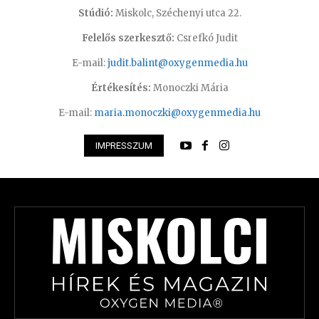
Stúdió:
Miskolc, Széchenyi utca 22.
Felelős szerkesztő:
Csrefkó Judit
E-mail:
judit.balint@oxygenmedia.hu
Értékesítés:
Monoczki Mária
E-mail:
maria.monoczki@oxygenmedia.hu
IMPRESSZUM