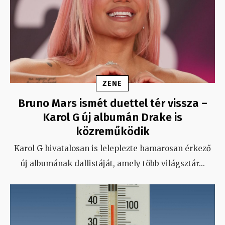
ZENE
Bruno Mars ismét duettel tér vissza –
Karol G új albumán Drake is
közreműködik
Karol G hivatalosan is leleplezte hamarosan érkező
új albumának dallistáját, amely több világsztár
...