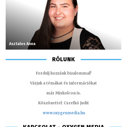
Asztalos Anna
S
RÓLUNK
Fordulj hozzánk bizalommal!
Várjuk a témákat és információkat
már Miskolcon is.
Köszönettel: Csrefkó Judit
www.oxyge
nmedia.hu