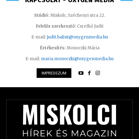
KAPCSOLAT - OXYGEN MEDIA
Stúdió:
Miskolc, Széchenyi utca 22.
Felelős szerkesztő:
Csrefkó Judit
E-mail:
judit.balint@oxygenmedia.hu
Értékesítés:
Monoczki Mária
E-mail:
maria.monoczki@oxygenmedia.hu
IMPRESSZUM