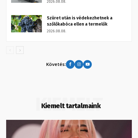
2026.08.08.
Szüret után is védekezhetnek a
szőlőkabóca ellen a termelők
2026.08.08.
Követés:
KIEMELT
Kiemelt tartalmaink