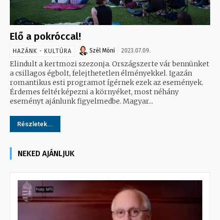
Elő a pokróccal!
Szél Móni
2023.07.09.
HAZÁNK - KULTÚRA
Elindult a kertmozi szezonja. Országszerte vár bennünket
a csillagos égbolt, felejthetetlen élményekkel. Igazán
romantikus esti programot ígérnek ezek az események.
Érdemes feltérképezni a környéket, most néhány
eseményt ajánlunk figyelmedbe. Magyar...
Részletek...
NEKED AJÁNLJUK