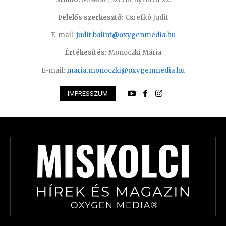
Felelős szerkesztő:
Csrefkó Judit
E-mail:
judit.balint@oxygenmedia.hu
Értékesítés:
Monoczki Mária
E-mail:
maria.monoczki@oxygenmedia.hu
IMPRESSZUM