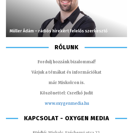
Müller Ádám – rádiós hírekért felelős szerkesztő
F
RÓLUNK
Fordulj hozzánk bizalommal!
Várjuk a témákat és információkat
már Miskolcon is.
Köszönettel: Csrefkó Judit
www.oxyge
nmedia.hu
KAPCSOLAT - OXYGEN MEDIA
Stúdió:
Miskolc, Széchenyi utca 22.