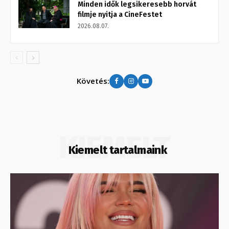
Minden idők legsikeresebb horvát
filmje nyitja a CineFestet
2026.08.07.
Követés:
KIEMELT
Kiemelt tartalmaink