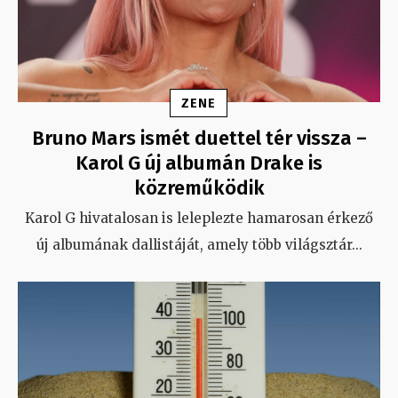
ZENE
Bruno Mars ismét duettel tér vissza –
Karol G új albumán Drake is
közreműködik
Karol G hivatalosan is leleplezte hamarosan érkező
új albumának dallistáját, amely több világsztár
...