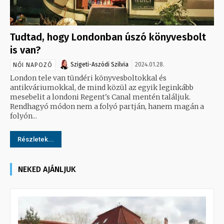
Tudtad, hogy Londonban úszó könyvesbolt
is van?
Szigeti-Aszódi Szilvia
2024.01.28.
NŐI NAPOZÓ
London tele van tündéri könyvesboltokkal és
antikváriumokkal, de mind közül az egyik leginkább
mesebelit a londoni Regent's Canal mentén találjuk.
Rendhagyó módon nem a folyó partján, hanem magán a
folyón...
Részletek...
NEKED AJÁNLJUK