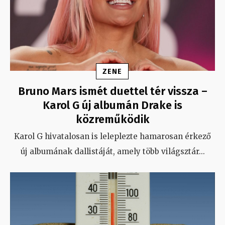
ZENE
Bruno Mars ismét duettel tér vissza –
Karol G új albumán Drake is
közreműködik
Karol G hivatalosan is leleplezte hamarosan érkező
új albumának dallistáját, amely több világsztár
...