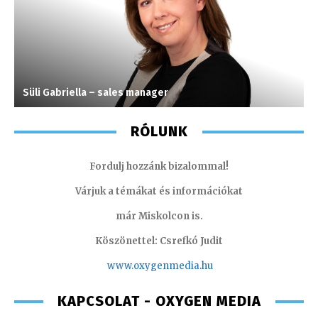
Süli Gabriella – sales manager
T
RÓLUNK
Fordulj hozzánk bizalommal!
Várjuk a témákat és információkat
már Miskolcon is.
Köszönettel: Csrefkó Judit
www.oxyge
nmedia.hu
KAPCSOLAT - OXYGEN MEDIA