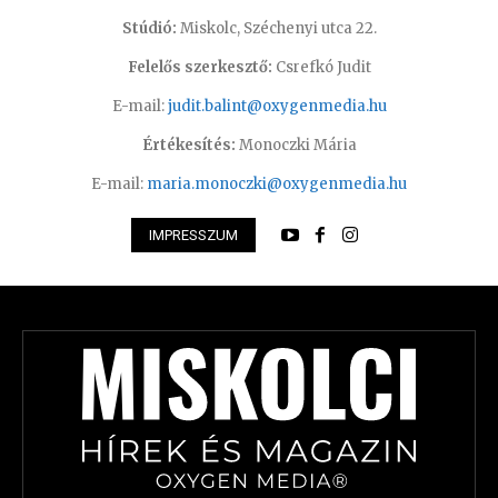
Stúdió:
Miskolc, Széchenyi utca 22.
Felelős szerkesztő:
Csrefkó Judit
E-mail:
judit.balint@oxygenmedia.hu
Értékesítés:
Monoczki Mária
E-mail:
maria.monoczki@oxygenmedia.hu
IMPRESSZUM