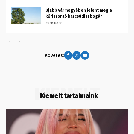
Újabb vármegyében jelent meg a
kőrisrontó karcsúdíszbogár
2026.08.09.
Követés:
KIEMELT
Kiemelt tartalmaink