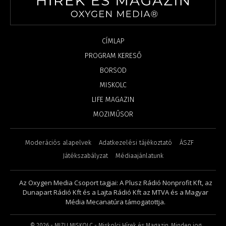
CÍMLAP
PROGRAM KERESŐ
BORSOD
MISKOLC
LIFE MAGAZIN
MOZIMŰSOR
Moderációs alapelvek
Adatkezelési tájékoztató
ÁSZF
Játékszabályzat
Médiaajánlatunk
Az Oxygen Media Csoport tagjai: A Plusz Rádió Nonprofit Kft, az
Dunapart Rádió Kft és a Lajta Rádió Kft az MTVA és a Magyar
Média Mecanatúra támogatottja.
©
2026
- MIZU MISKOLC - Miskolci Hírek és Magazin. Minden jog