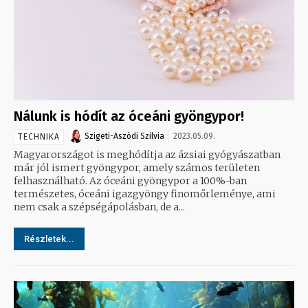
Nálunk is hódít az óceáni gyöngypor!
Szigeti-Aszódi Szilvia
2023.05.09.
TECHNIKA
Magyarországot is meghódítja az ázsiai gyógyászatban
már jól ismert gyöngypor, amely számos területen
felhasználható. Az óceáni gyöngypor a 100%-ban
természetes, óceáni igazgyöngy finomőrleménye, ami
nem csak a szépségápolásban, de a...
Részletek...