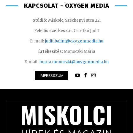
KAPCSOLAT - OXYGEN MEDIA
Stúdió:
Miskolc, Széchenyi utca 22.
Felelős szerkesztő:
Csrefkó Judit
E-mail:
judit.balint@oxygenmedia.hu
Értékesítés:
Monoczki Mária
E-mail:
maria.monoczki@oxygenmedia.hu
IMPRESSZUM