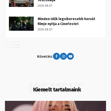
fesztiválja
2026.08.07.
Minden idők legsikeresebb horvát
filmje nyitja a CineFestet
2026.08.07.
Követés:
KIEMELT
Kiemelt tartalmaink