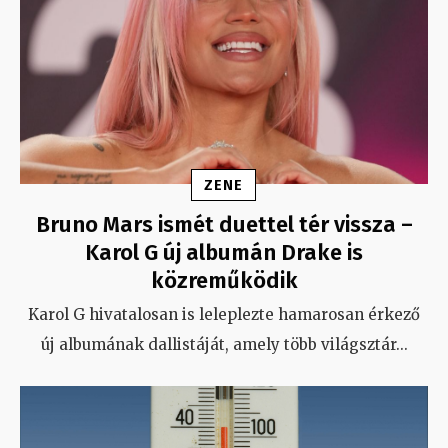
ZENE
Bruno Mars ismét duettel tér vissza –
Karol G új albumán Drake is
közreműködik
Karol G hivatalosan is leleplezte hamarosan érkező
új albumának dallistáját, amely több világsztár
...