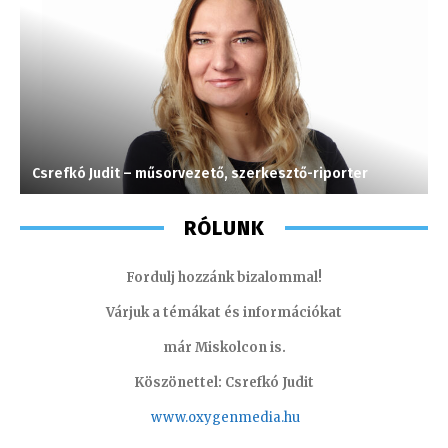
Csrefkó Judit – műsorvezető, szerkesztő-riporter
J
RÓLUNK
Fordulj hozzánk bizalommal!
Várjuk a témákat és információkat
már Miskolcon is.
Köszönettel: Csrefkó Judit
www.oxyge
nmedia.hu