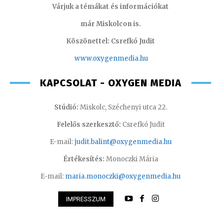
Várjuk a témákat és információkat
már Miskolcon is.
Köszönettel: Csrefkó Judit
www.oxyge
nmedia.hu
KAPCSOLAT - OXYGEN MEDIA
Stúdió:
Miskolc, Széchenyi utca 22.
Felelős szerkesztő:
Csrefkó Judit
E-mail:
judit.balint@oxygenmedia.hu
Értékesítés:
Monoczki Mária
E-mail:
maria.monoczki@oxygenmedia.hu
IMPRESSZUM