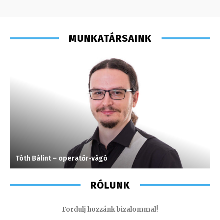
MUNKATÁRSAINK
Tóth Bálint – operatőr-vágó
M
RÓLUNK
Fordulj hozzánk bizalommal!