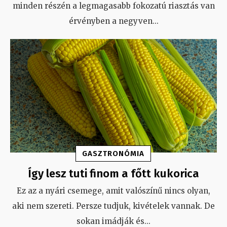
minden részén a legmagasabb fokozatú riasztás van
érvényben a negyven
...
GASZTRONÓMIA
Így lesz tuti finom a főtt kukorica
Ez az a nyári csemege, amit valószínű nincs olyan,
aki nem szereti. Persze tudjuk, kivételek vannak. De
sokan imádják és
...