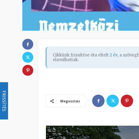
Cikkünk frissítése óta eltelt
2 év
, a szöve
elavulhattak.
FRISSÍTÉS
Megosztás