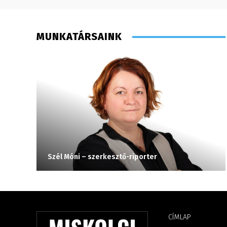
MUNKATÁRSAINK
Szél Móni – szerkesztő-riporter
CÍMLAP