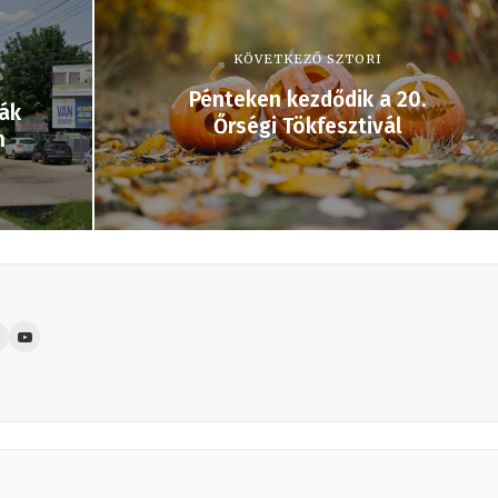
KÖVETKEZŐ SZTORI
Pénteken kezdődik a 20.
kák
Őrségi Tökfesztivál
n