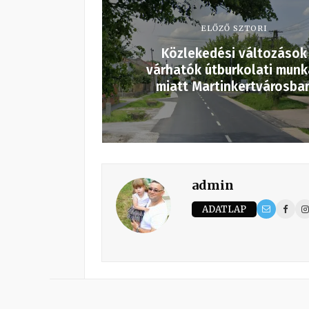
ELŐZŐ SZTORI
Közlekedési változások
várhatók útburkolati mun
miatt Martinkertvárosba
admin
ADATLAP