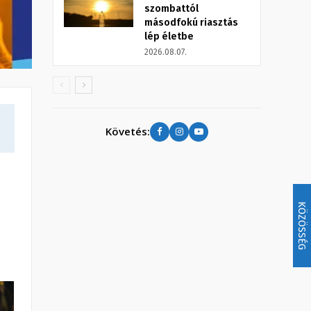
szombattól
másodfokú riasztás
lép életbe
2026.08.07.
a
Követés:
KÖZÖSSÉG