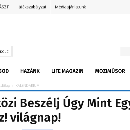
ÁSZF
Játékszabályzat
Médiaajánlatunk
SKOLC
SOD
HAZÁNK
LIFE MAGAZIN
MOZIMŰSOR
zdőlap
KALENDARIUM
zi Beszélj Úgy Mint Eg
z! világnap!