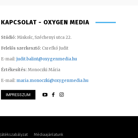
KAPCSOLAT - OXYGEN MEDIA
Stúdió:
Miskolc, Széchenyi utca 22.
Felelős szerkesztő:
Csrefkó Judit
E-mail:
judit.balint@oxygenmedia.hu
Értékesítés:
Monoczki Mária
E-mail:
maria.monoczki@oxygenmedia.hu
IMPRESSZUM
beka – marketing gyakornok
Meronka Péter – p
Játékszabályzat
Médiaajánlatunk