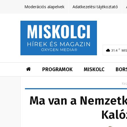
Moderációs alapelvek
Adatkezelési tájékoztató
C
31.4
MI
PROGRAMOK
MISKOLC
BOR
Ke
Ma van a Nemzetkö
Kaló