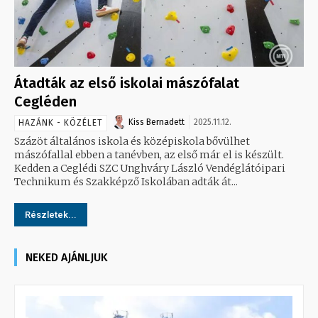
Átadták az első iskolai mászófalat
Cegléden
Kiss Bernadett
2025.11.12.
HAZÁNK - KÖZÉLET
Százöt általános iskola és középiskola bővülhet
mászófallal ebben a tanévben, az első már el is készült.
Kedden a Ceglédi SZC Unghváry László Vendéglátóipari
Technikum és Szakképző Iskolában adták át...
Részletek...
NEKED AJÁNLJUK