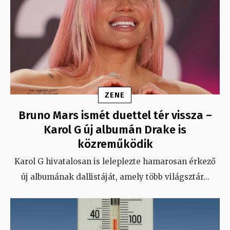
ZENE
Bruno Mars ismét duettel tér vissza –
Karol G új albumán Drake is
közreműködik
Karol G hivatalosan is leleplezte hamarosan érkező
új albumának dallistáját, amely több világsztár
...