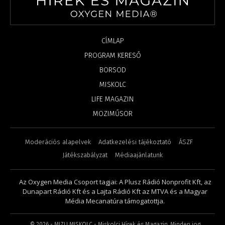
CÍMLAP
PROGRAM KERESŐ
BORSOD
MISKOLC
LIFE MAGAZIN
MOZIMŰSOR
Moderációs alapelvek
Adatkezelési tájékoztató
ÁSZF
Játékszabályzat
Médiaajánlatunk
Az Oxygen Media Csoport tagjai: A Plusz Rádió Nonprofit Kft, az
Dunapart Rádió Kft és a Lajta Rádió Kft az MTVA és a Magyar
Média Mecanatúra támogatottja.
©
2026
- MIZU MISKOLC - Miskolci Hírek és Magazin. Minden jog