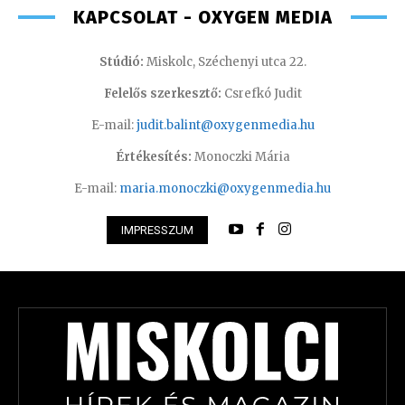
KAPCSOLAT - OXYGEN MEDIA
Stúdió:
Miskolc, Széchenyi utca 22.
Felelős szerkesztő:
Csrefkó Judit
E-mail:
judit.balint@oxygenmedia.hu
Értékesítés:
Monoczki Mária
E-mail:
maria.monoczki@oxygenmedia.hu
IMPRESSZUM