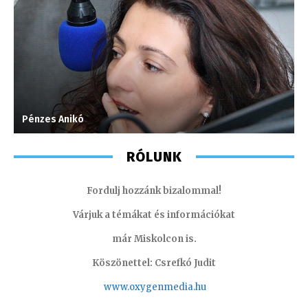
Pénzes Anikó
S
RÓLUNK
Fordulj hozzánk bizalommal!
Várjuk a témákat és információkat
már Miskolcon is.
Köszönettel: Csrefkó Judit
www.oxyge
nmedia.hu