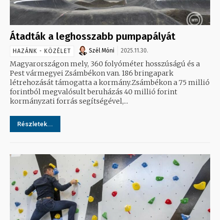
Átadták a leghosszabb pumpapályát
Szél Móni
2025.11.30.
HAZÁNK - KÖZÉLET
Magyarországon mely, 360 folyóméter hosszúságú és a
Pest vármegyei Zsámbékon van. 186 bringapark
létrehozását támogatta a kormány.Zsámbékon a 75 millió
forintból megvalósult beruházás 40 millió forint
kormányzati forrás segítségével,...
Részletek...