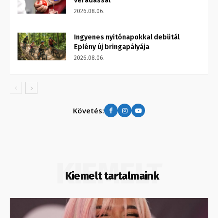
véradással
2026.08.06.
Ingyenes nyitónapokkal debütál
Eplény új bringapályája
2026.08.06.
Követés:
KIEMELT
Kiemelt tartalmaink