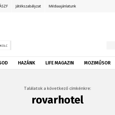
ÁSZF
Játékszabályzat
Médiaajánlatunk
SKOLC
SOD
HAZÁNK
LIFE MAGAZIN
MOZIMŰSOR
Találatok a következő címkénkre:
rovarhotel