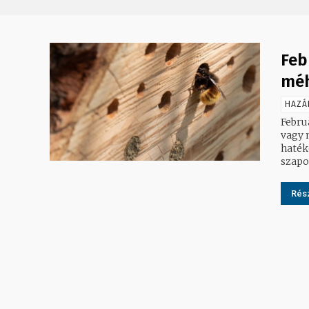
Feb
méh
HAZÁ
Febru
vagy 
haték
szapo
Rész