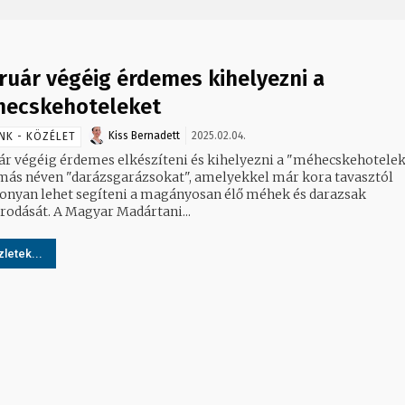
ruár végéig érdemes kihelyezni a
ecskehoteleket
Kiss Bernadett
2025.02.04.
NK - KÖZÉLET
ár végéig érdemes elkészíteni és kihelyezni a "méhecskehotelek
más néven "darázsgarázsokat", amelyekkel már kora tavasztól
onyan lehet segíteni a magányosan élő méhek és darazsak
rodását. A Magyar Madártani...
letek...