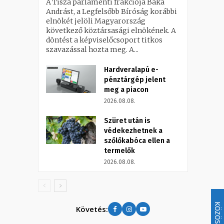
A Tisza parlamenti frakciója Baka
Andrást, a Legfelsőbb Bíróság korábbi
elnökét jelöli Magyarország
következő köztársasági elnökének. A
döntést a képviselőcsoport titkos
szavazással hozta meg. A...
Hardveralapú e-
pénztárgép jelent
meg a piacon
2026.08.08.
Szüret után is
védekezhetnek a
szőlőkabóca ellen a
termelők
2026.08.08.
KÖZÖSSÉG
Követés: