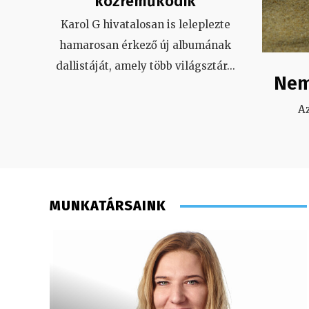
közreműködik
Karol G hivatalosan is leleplezte
hamarosan érkező új albumának
dallistáját, amely több világsztár
...
Nem
A
MUNKATÁRSAINK