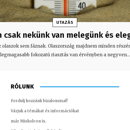
UTAZÁS
 csak nekünk van melegünk és ele
z olaszok sem fáznak. Olaszország majdnem minden részén
legmagasabb fokozatú riasztás van érvényben a negyven
..
RÓLUNK
Fordulj hozzánk bizalommal!
Várjuk a témákat és információkat
már Miskolcon is.