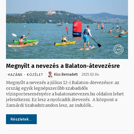
Megnyílt a nevezés a Balaton-átevezésre
Kiss Bernadett
2025.02.04.
HAZÁNK - KÖZÉLET
Megnyílt a nevezés a július 12-i Balaton-átevezésre: az
ország egyik legnépszerűbb szabadidős
vízisporteseményére a balatonatevezes.hu oldalon lehet
jelentkezni. Ez lesz a nyolcadik átevezés. A központ a
Zamárdi Szabadstrandon lesz, az indulók...
Részletek...