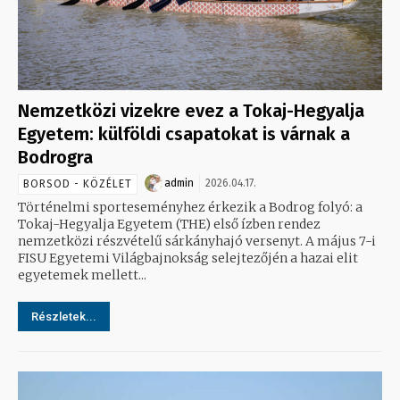
Nemzetközi vizekre evez a Tokaj-Hegyalja
Egyetem: külföldi csapatokat is várnak a
Bodrogra
admin
2026.04.17.
BORSOD - KÖZÉLET
Történelmi sporteseményhez érkezik a Bodrog folyó: a
Tokaj-Hegyalja Egyetem (THE) első ízben rendez
nemzetközi részvételű sárkányhajó versenyt. A május 7-i
FISU Egyetemi Világbajnokság selejtezőjén a hazai elit
egyetemek mellett...
Részletek...