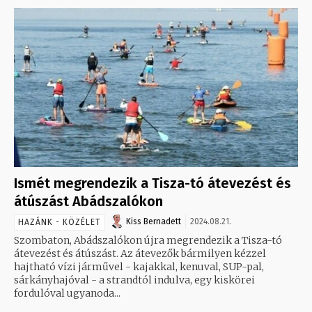
Ismét megrendezik a Tisza-tó átevezést és
átúszást Abádszalókon
Kiss Bernadett
2024.08.21.
HAZÁNK - KÖZÉLET
Szombaton, Abádszalókon újra megrendezik a Tisza-tó
átevezést és átúszást. Az átevezők bármilyen kézzel
hajtható vízi járművel - kajakkal, kenuval, SUP-pal,
sárkányhajóval - a strandtól indulva, egy kiskörei
fordulóval ugyanoda...