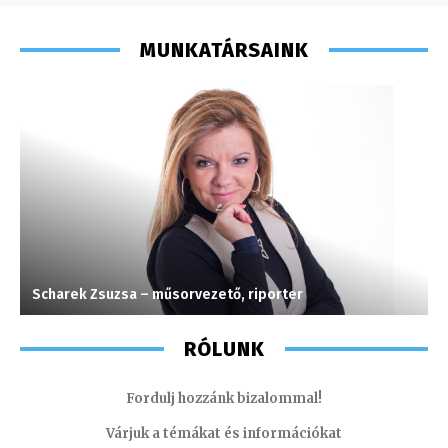
MUNKATÁRSAINK
Scharek Zsuzsa – műsorvezető, riporter
S
RÓLUNK
Fordulj hozzánk bizalommal!
Várjuk a témákat és információkat