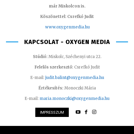
már Miskolcon is.
Köszönettel: Csrefkó Judit
www.oxyge
nmedia.hu
KAPCSOLAT - OXYGEN MEDIA
Stúdió:
Miskolc, Széchenyi utca 22.
Felelős szerkesztő:
Csrefkó Judit
E-mail:
judit.balint@oxygenmedia.hu
Értékesítés:
Monoczki Mária
E-mail:
maria.monoczki@oxygenmedia.hu
IMPRESSZUM