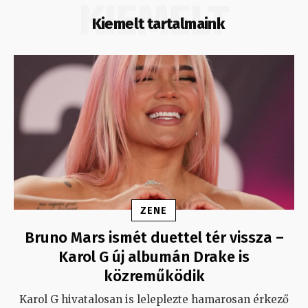
KIEMELT
Kiemelt tartalmaink
ZENE
Bruno Mars ismét duettel tér vissza –
Karol G új albumán Drake is
közreműködik
Karol G hivatalosan is leleplezte hamarosan érkező