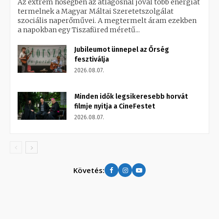
Az extrém hőségben az átlagosnál jóval több energiát
termelnek a Magyar Máltai Szeretetszolgálat
szociális naperőművei. A megtermelt áram ezekben
a napokban egy Tiszafüred méretű...
Jubileumot ünnepel az Őrség
fesztiválja
2026.08.07.
Minden idők legsikeresebb horvát
filmje nyitja a CineFestet
2026.08.07.
Követés: