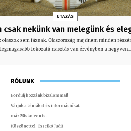
UTAZÁS
 csak nekünk van melegünk és ele
z olaszok sem fáznak. Olaszország majdnem minden részén
legmagasabb fokozatú riasztás van érvényben a negyven
..
RÓLUNK
Fordulj hozzánk bizalommal!
Várjuk a témákat és információkat
már Miskolcon is.
Köszönettel: Csrefkó Judit