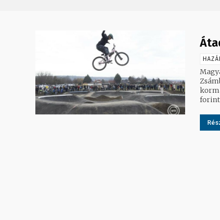
Áta
HAZÁ
Magya
Zsámb
kormá
forint
Rész