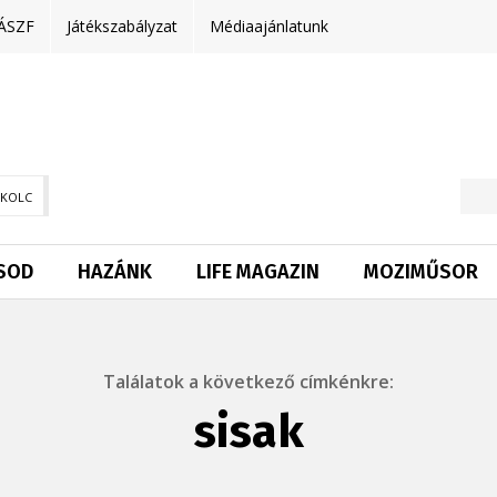
ÁSZF
Játékszabályzat
Médiaajánlatunk
SKOLC
SOD
HAZÁNK
LIFE MAGAZIN
MOZIMŰSOR
Találatok a következő címkénkre:
sisak