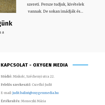
szereti. Persze tudjuk, kivételek
vannak. De sokan imádják és
...
günk
 a
.
KAPCSOLAT - OXYGEN MEDIA
Stúdió:
Miskolc, Széchenyi utca 22.
Felelős szerkesztő:
Csrefkó Judit
E-mail:
judit.balint@oxygenmedia.hu
Értékesítés:
Monoczki Mária