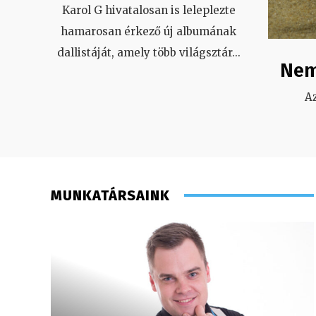
Karol G hivatalosan is leleplezte
hamarosan érkező új albumának
dallistáját, amely több világsztár
...
Nem
A
MUNKATÁRSAINK