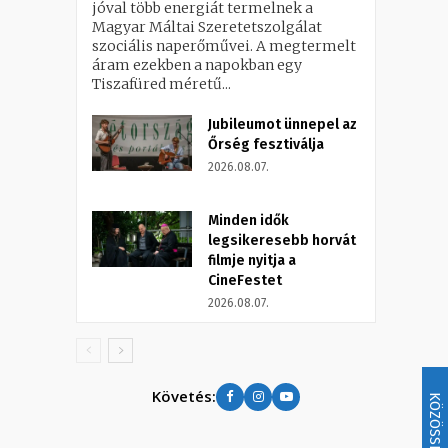
jóval több energiát termelnek a
Magyar Máltai Szeretetszolgálat
szociális naperőművei. A megtermelt
áram ezekben a napokban egy
Tiszafüred méretű...
Jubileumot ünnepel az
Őrség fesztiválja
2026.08.07.
Minden idők
legsikeresebb horvát
filmje nyitja a
CineFestet
2026.08.07.
Követés:
KÖZÖSSÉG