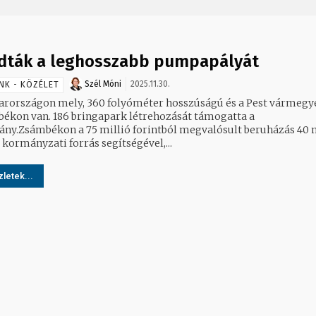
dták a leghosszabb pumpapályát
Szél Móni
2025.11.30.
NK - KÖZÉLET
rországon mely, 360 folyóméter hosszúságú és a Pest vármegy
ékon van. 186 bringapark létrehozását támogatta a
ny.Zsámbékon a 75 millió forintból megvalósult beruházás 40 m
 kormányzati forrás segítségével,...
letek...