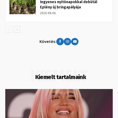
Ingyenes nyitónapokkal debütál
Eplény új bringapályája
2026.08.06.
Követés:
KIEMELT
Kiemelt tartalmaink