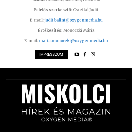
Felelős szerkesztő:
Csrefkó Judit
E-mail:
judit.balint@oxygenmedia.hu
Értékesítés:
Monoczki Mária
E-mail:
maria.monoczki@oxygenmedia.hu
IMPRESSZUM