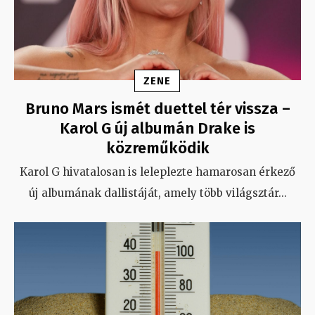
ZENE
Bruno Mars ismét duettel tér vissza –
Karol G új albumán Drake is
közreműködik
Karol G hivatalosan is leleplezte hamarosan érkező
új albumának dallistáját, amely több világsztár
...