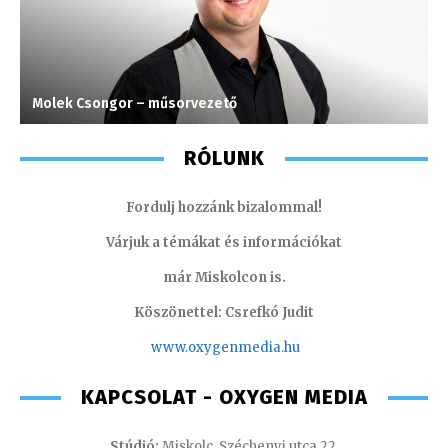
Molek Csongor – műsorvezető
S
RÓLUNK
Fordulj hozzánk bizalommal!
Várjuk a témákat és információkat
már Miskolcon is.
Köszönettel: Csrefkó Judit
www.oxyge
nmedia.hu
KAPCSOLAT - OXYGEN MEDIA
Stúdió:
Miskolc, Széchenyi utca 22.