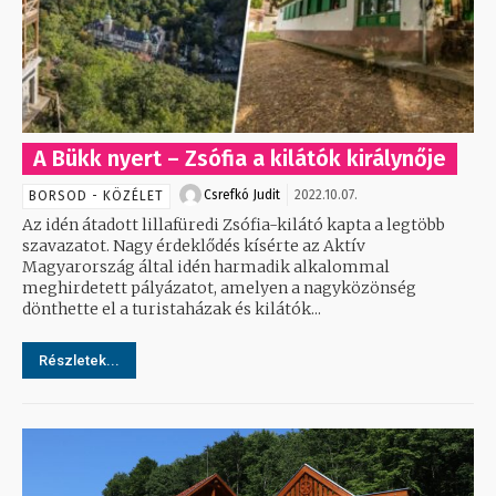
A Bükk nyert – Zsófia a kilátók királynője
Csrefkó Judit
2022.10.07.
BORSOD - KÖZÉLET
Az idén átadott lillafüredi Zsófia-kilátó kapta a legtöbb
szavazatot. Nagy érdeklődés kísérte az Aktív
Magyarország által idén harmadik alkalommal
meghirdetett pályázatot, amelyen a nagyközönség
dönthette el a turistaházak és kilátók...
Részletek...