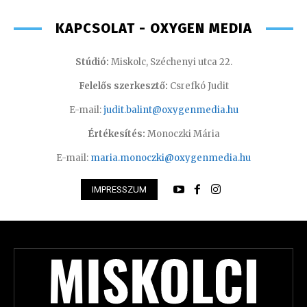
KAPCSOLAT - OXYGEN MEDIA
Stúdió:
Miskolc, Széchenyi utca 22.
Felelős szerkesztő:
Csrefkó Judit
E-mail:
judit.balint@oxygenmedia.hu
Értékesítés:
Monoczki Mária
E-mail:
maria.monoczki@oxygenmedia.hu
IMPRESSZUM