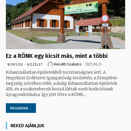
Ez a RÖNK egy kicsit más, mint a többi
Horváth Szabolcs
2021.06.21.
BORSOD - KÖZÉLET
Kihasználatlan épületekből turistamágnes lett. A
Hegyközi Erdészeti Igazgatóság területén, a Zempléni-
hegység szívében több, sokáig kihasználatlan épületek
állt, és a szakemberek hozzá láttak ezek funkcióinak
újragondolására. Így jött létre a RÖNK,...
Részletek...
NEKED AJÁNLJUK