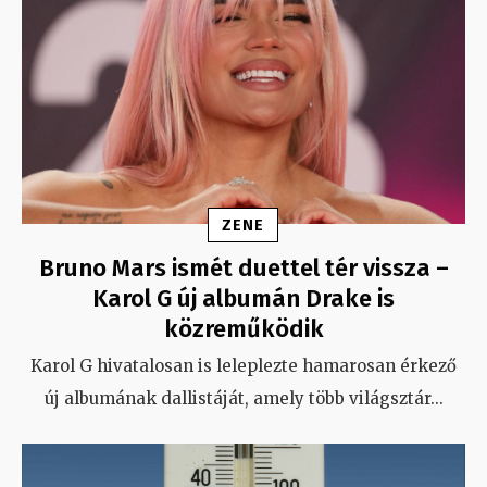
ZENE
Bruno Mars ismét duettel tér vissza –
Karol G új albumán Drake is
közreműködik
Karol G hivatalosan is leleplezte hamarosan érkező
új albumának dallistáját, amely több világsztár
...