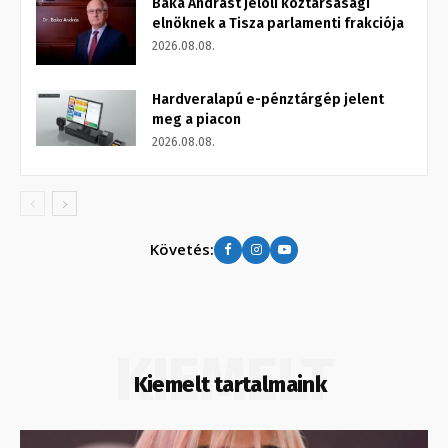
Baka Andrást jelöli köztársasági
elnöknek a Tisza parlamenti frakciója
2026.08.08.
Hardveralapú e-pénztárgép jelent
meg a piacon
2026.08.08.
Követés:
KIEMELT
Kiemelt tartalmaink