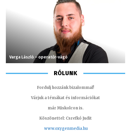
Varga László – operatőr-vágó
A
RÓLUNK
Fordulj hozzánk bizalommal!
Várjuk a témákat és információkat
már Miskolcon is.
Köszönettel: Csrefkó Judit
www.oxyge
nmedia.hu