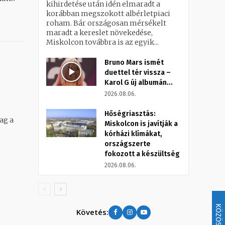
kihirdetése után idén elmaradt a
korábban megszokott albérletpiaci
roham. Bár országosan mérsékelt
maradt a kereslet növekedése,
Miskolcon továbbra is az egyik...
Bruno Mars ismét
duettel tér vissza –
Karol G új albumán...
2026.08.06.
Hőségriasztás:
ag a
Miskolcon is javítják a
kórházi klímákat,
országszerte
fokozott a készültség
2026.08.06.
KÖZÖSSÉG
Követés: