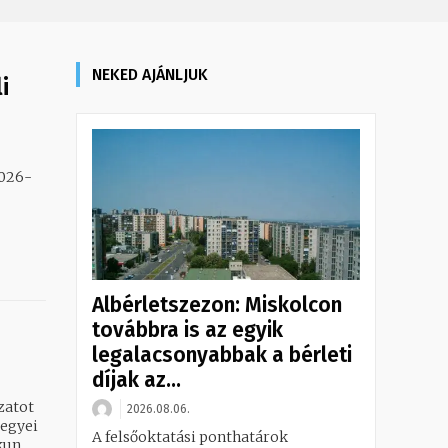
NEKED AJÁNLJUK
i
Albérletszezon: Miskolcon
továbbra is az egyik
legalacsonyabbak a bérleti
díjak az...
zatot
2026.08.06.
A felsőoktatási ponthatárok
: 56,77% Bács-Kiskun...