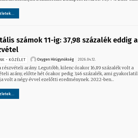
letek...
tális számok 11-ig: 37,98 százalék eddig a
zvétel
Oxygen Hirügynökség
2026.04.12.
NK - KÖZÉLET
a részvételi arány. Legutóbb, kilenc órakor 16,89 százalék volt a
teli arány, előtte hét órakor pedig 3,46 százalék, ami gyakorlatil
duplája volt a négy évvel ezelőtti eredménynek. 2022-ben...
letek...