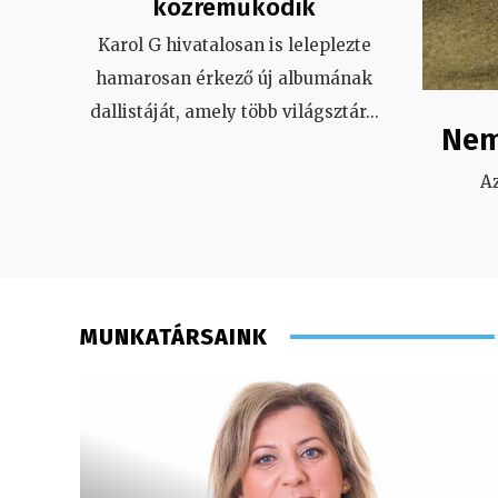
közreműködik
Karol G hivatalosan is leleplezte
hamarosan érkező új albumának
dallistáját, amely több világsztár
...
Nem
A
MUNKATÁRSAINK