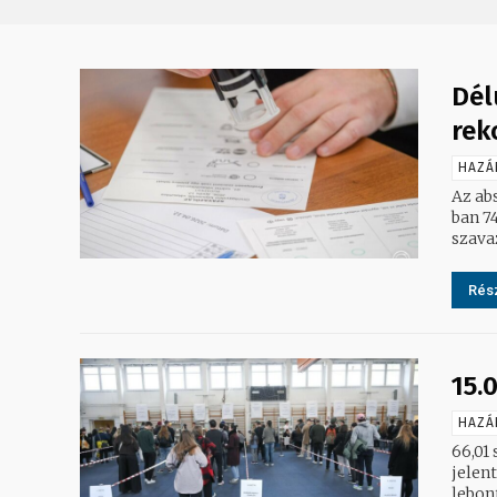
Dél
rek
HAZÁ
Az abs
ban 74
szavaz
Rész
15.
HAZÁ
66,01 
jelent. A