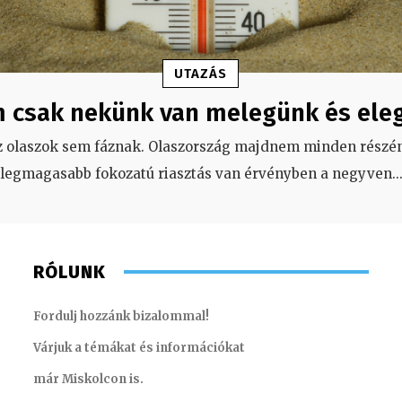
UTAZÁS
 csak nekünk van melegünk és ele
z olaszok sem fáznak. Olaszország majdnem minden részén
legmagasabb fokozatú riasztás van érvényben a negyven
..
RÓLUNK
Fordulj hozzánk bizalommal!
Várjuk a témákat és információkat
már Miskolcon is.