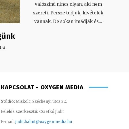
valószínű nincs olyan, aki nem
szereti. Persze tudjuk, kivételek
vannak. De sokan imádják és
...
günk
 a
.
KAPCSOLAT - OXYGEN MEDIA
Stúdió:
Miskolc, Széchenyi utca 22.
Felelős szerkesztő:
Csrefkó Judit
E-mail:
judit.balint@oxygenmedia.hu