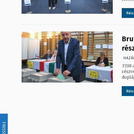
Rész
Bru
rés
HAZÁ
37,98 
részvé
Rész
FRISSÍTÉS