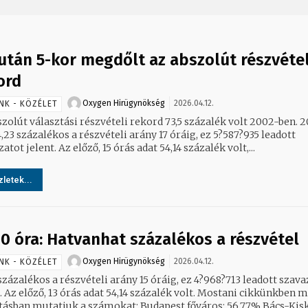
után 5-kor megdőlt az abszolút részvétel
ord
Oxygen Hirügynökség
2026.04.12.
NK - KÖZÉLET
zolút választási részvételi rekord 73,5 százalék volt 2002-ben. 2026-
,23 százalékos a részvételi arány 17 óráig, ez 5?587?935 leadott
atot jelent. Az előző, 15 órás adat 54,14 százalék volt,...
letek...
00 óra: Hatvanhat százalékos a részvétel
Oxygen Hirügynökség
2026.04.12.
NK - KÖZÉLET
százalékos a részvételi arány 15 óráig, ez 4?968?713 leadott szava
z előző, 13 órás adat 54,14 százalék volt. Mostani cikkünkben megyei
lebontásban mutatjuk a számokat: Budapest főváros