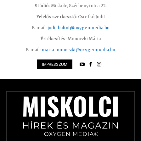
Stúdió:
Miskolc, Széchenyi utca 22.
Felelős szerkesztő:
Csrefkó Judit
E-mail:
judit.balint@oxygenmedia.hu
Értékesítés:
Monoczki Mária
E-mail:
maria.monoczki@oxygenmedia.hu
IMPRESSZUM