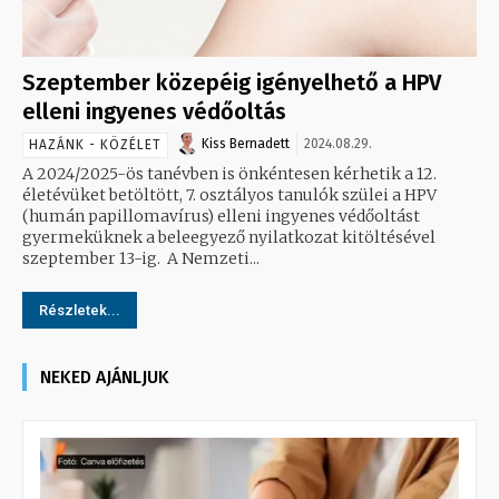
Szeptember közepéig igényelhető a HPV
elleni ingyenes védőoltás
Kiss Bernadett
2024.08.29.
HAZÁNK - KÖZÉLET
A 2024/2025-ös tanévben is önkéntesen kérhetik a 12.
életévüket betöltött, 7. osztályos tanulók szülei a HPV
(humán papillomavírus) elleni ingyenes védőoltást
gyermeküknek a beleegyező nyilatkozat kitöltésével
szeptember 13-ig. A Nemzeti...
Részletek...
NEKED AJÁNLJUK