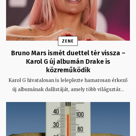
ZENE
Bruno Mars ismét duettel tér vissza –
Karol G új albumán Drake is
közreműködik
Karol G hivatalosan is leleplezte hamarosan érkező
új albumának dallistáját, amely több világsztár
...