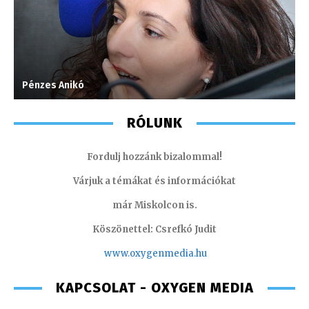
Pénzes Anikó
M
RÓLUNK
Fordulj hozzánk bizalommal!
Várjuk a témákat és információkat
már Miskolcon is.
Köszönettel: Csrefkó Judit
www.oxyge
nmedia.hu
KAPCSOLAT - OXYGEN MEDIA