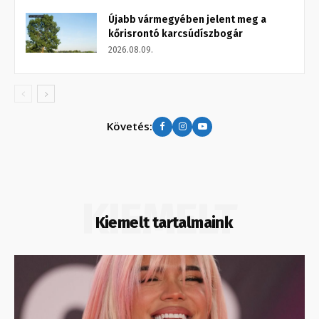
Újabb vármegyében jelent meg a
kőrisrontó karcsúdíszbogár
2026.08.09.
Követés:
KIEMELT
Kiemelt tartalmaink