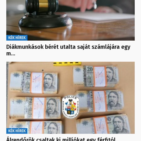
KÉK HÍREK
Diákmunkások bérét utalta saját számlájára egy
m…
KÉK HÍREK
Álrendőrök csaltak ki milliókat egy férfitól…