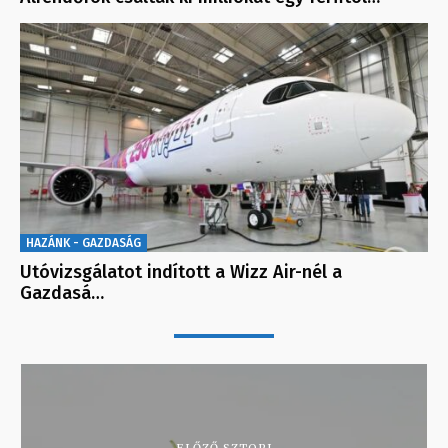
HAZÁNK - GAZDASÁG
Utóvizsgálatot indított a Wizz Air-nél a
Gazdasá…