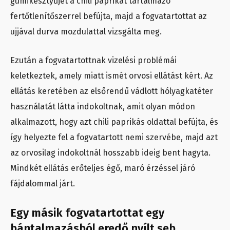
gumikesztyűjét a chili paprikát tartalmazó
fertőtlenítőszerrel befújta, majd a fogvatartottat az
ujjával durva mozdulattal vizsgálta meg.
Ezután a fogvatartottnak vizelési problémái
keletkeztek, amely miatt ismét orvosi ellátást kért. Az
ellátás keretében az elsőrendű vádlott hólyagkatéter
használatát látta indokoltnak, amit olyan módon
alkalmazott, hogy azt chili paprikás oldattal befújta, és
így helyezte fel a fogvatartott nemi szervébe, majd azt
az orvosilag indokoltnál hosszabb ideig bent hagyta.
Mindkét ellátás erőteljes égő, maró érzéssel járó
fájdalommal járt.
Egy másik fogvatartottat egy
bántalmazásból eredő nyílt seb