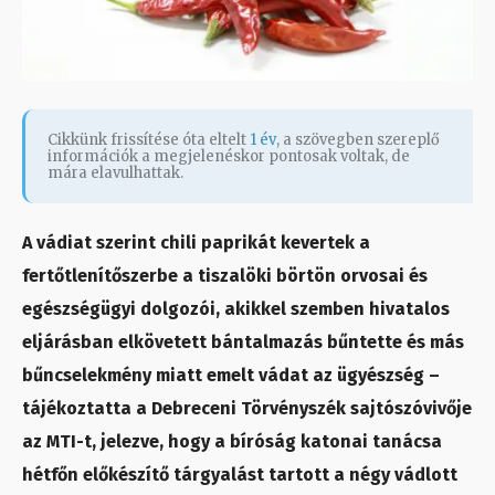
Cikkünk frissítése óta eltelt
1 év
, a szövegben szereplő
információk a megjelenéskor pontosak voltak, de
mára elavulhattak.
A vádiat szerint chili paprikát kevertek a
fertőtlenítőszerbe a tiszalöki börtön orvosai és
egészségügyi dolgozói, akikkel szemben hivatalos
eljárásban elkövetett bántalmazás bűntette és más
bűncselekmény miatt emelt vádat az ügyészség –
tájékoztatta a Debreceni Törvényszék sajtószóvivője
az MTI-t, jelezve, hogy a bíróság katonai tanácsa
hétfőn előkészítő tárgyalást tartott a négy vádlott