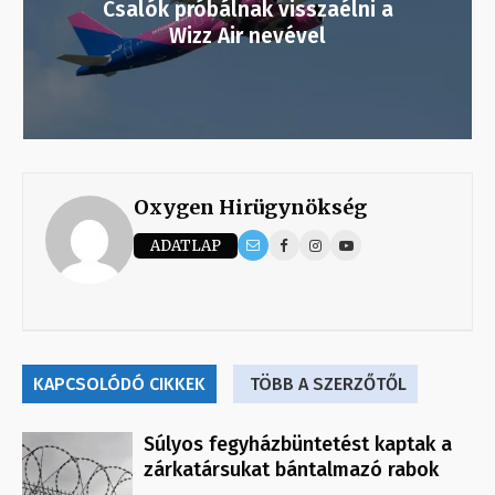
Csalók próbálnak visszaélni a
Wizz Air nevével
Oxygen Hirügynökség
ADATLAP
KAPCSOLÓDÓ CIKKEK
TÖBB A SZERZŐTŐL
Súlyos fegyházbüntetést kaptak a
zárkatársukat bántalmazó rabok