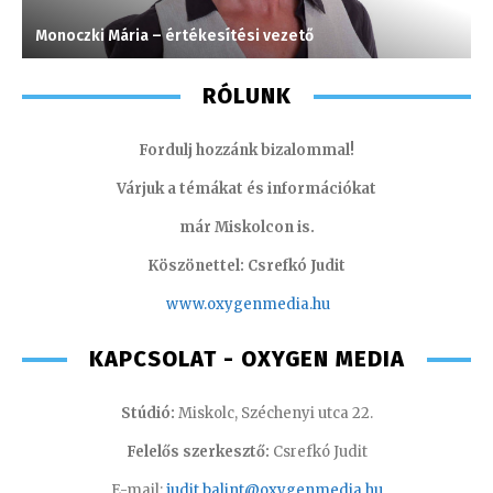
Monoczki Mária – értékesítési vezető
P
RÓLUNK
Fordulj hozzánk bizalommal!
Várjuk a témákat és információkat
már Miskolcon is.
Köszönettel: Csrefkó Judit
www.oxyge
nmedia.hu
KAPCSOLAT - OXYGEN MEDIA
Stúdió:
Miskolc, Széchenyi utca 22.
Felelős szerkesztő:
Csrefkó Judit
E-mail:
judit.balint@oxygenmedia.hu