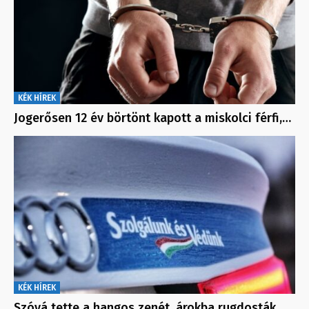
KÉK HÍREK
Jogerősen 12 év börtönt kapott a miskolci férfi,…
KÉK HÍREK
Szóvá tette a hangos zenét, árokba rugdosták…