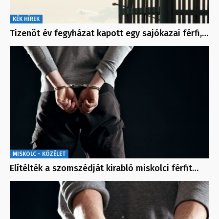
KÉK HÍREK
Tizenöt év fegyházat kapott egy sajókazai férfi,…
MISKOLC - KÖZÉLET
Elítélték a szomszédját kirabló miskolci férfit…