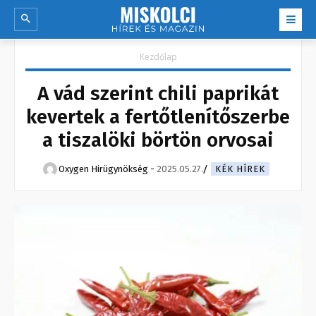
Kezdőlap
A vád szerint chili paprikát
kevertek a fertőtlenítőszerbe
a tiszalöki börtön orvosai
Oxygen Hirügynökség
-
2025.05.27.
KÉK HÍREK