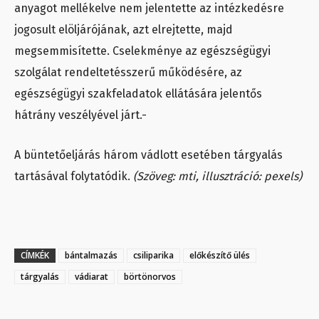
anyagot mellékelve nem jelentette az intézkedésre
jogosult elöljárójának, azt elrejtette, majd
megsemmisítette. Cselekménye az egészségügyi
szolgálat rendeltetésszerű működésére, az
egészségügyi szakfeladatok ellátására jelentős
hátrány veszélyével járt.-
A büntetőeljárás három vádlott esetében tárgyalás
tartásával folytatódik.
(Szöveg: mti, illusztráció: pexels)
CÍMKÉK
bántalmazás
csiliparika
előkészítő ülés
tárgyalás
vádiarat
börtönorvos