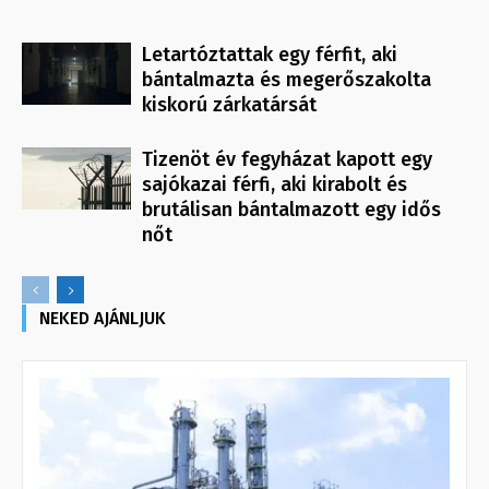
Letartóztattak egy férfit, aki
bántalmazta és megerőszakolta
kiskorú zárkatársát
Tizenöt év fegyházat kapott egy
sajókazai férfi, aki kirabolt és
brutálisan bántalmazott egy idős
nőt
NEKED AJÁNLJUK