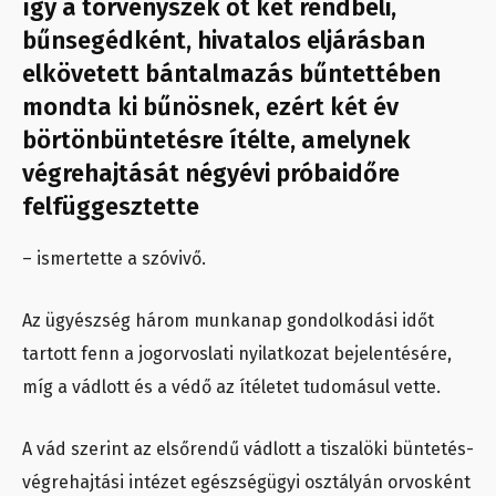
így a törvényszék őt két rendbeli,
bűnsegédként, hivatalos eljárásban
elkövetett bántalmazás bűntettében
mondta ki bűnösnek, ezért két év
börtönbüntetésre ítélte, amelynek
végrehajtását négyévi próbaidőre
felfüggesztette
– ismertette a szóvivő.
Az ügyészség három munkanap gondolkodási időt
tartott fenn a jogorvoslati nyilatkozat bejelentésére,
míg a vádlott és a védő az ítéletet tudomásul vette.
A vád szerint az elsőrendű vádlott a tiszalöki büntetés-
végrehajtási intézet egészségügyi osztályán orvosként