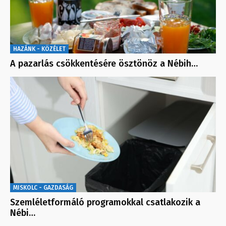
HAZÁNK - KÖZÉLET
A pazarlás csökkentésére ösztönöz a Nébih…
MISKOLC - GAZDASÁG
Szemléletformáló programokkal csatlakozik a
Nébi…