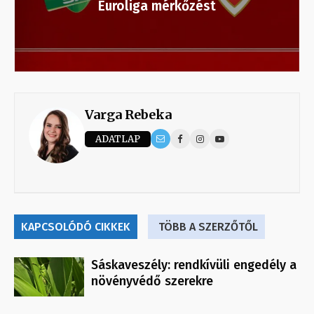
Euroliga mérkőzést
Varga Rebeka
ADATLAP
KAPCSOLÓDÓ CIKKEK
TÖBB A SZERZŐTŐL
Sáskaveszély: rendkívüli engedély a
növényvédő szerekre