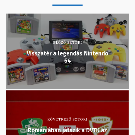
ELŐZŐ SZTORI
Visszatér a legendás Nintendo
64
KÖVETKEZŐ SZTORI
Romániában játszik a DVTK az