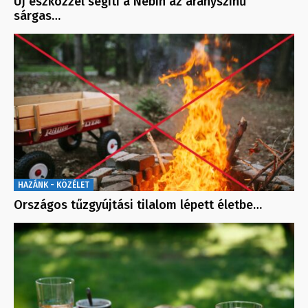
Új eszközzel segíti a Nébih az aranyszínű
sárgas…
HAZÁNK - KÖZÉLET
Országos tűzgyújtási tilalom lépett életbe…