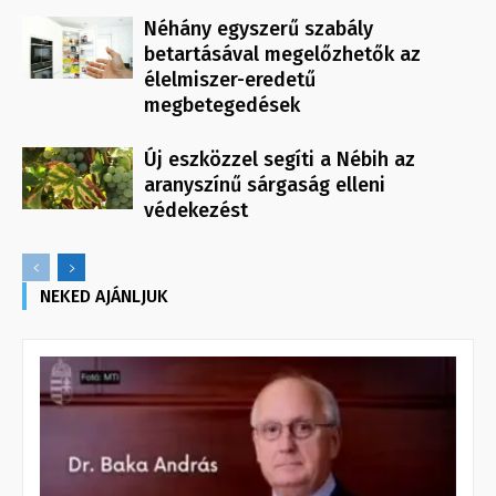
Néhány egyszerű szabály
betartásával megelőzhetők az
élelmiszer-eredetű
megbetegedések
Új eszközzel segíti a Nébih az
aranyszínű sárgaság elleni
védekezést
NEKED AJÁNLJUK