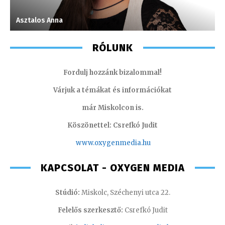
Asztalos Anna
M
RÓLUNK
Fordulj hozzánk bizalommal!
Várjuk a témákat és információkat
már Miskolcon is.
Köszönettel: Csrefkó Judit
www.oxyge
nmedia.hu
KAPCSOLAT - OXYGEN MEDIA
Stúdió:
Miskolc, Széchenyi utca 22.
Felelős szerkesztő:
Csrefkó Judit