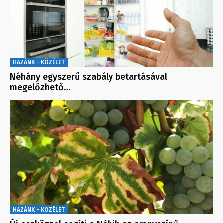
HAZÁNK - KÖZÉLET
Néhány egyszerű szabály betartásával
megelőzhető…
HAZÁNK - KÖZÉLET