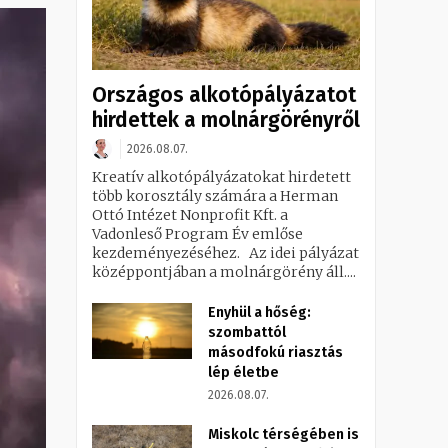
Országos alkotópályázatot
hirdettek a molnárgörényről
2026.08.07.
Kreatív alkotópályázatokat hirdetett
több korosztály számára a Herman
Ottó Intézet Nonprofit Kft. a
Vadonleső Program Év emlőse
kezdeményezéséhez. Az idei pályázat
középpontjában a molnárgörény áll....
Enyhül a hőség:
szombattól
másodfokú riasztás
lép életbe
2026.08.07.
Miskolc térségében is