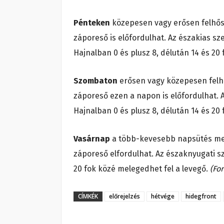
Pénteken
közepesen vagy erősen felhős 
záporeső is előfordulhat. Az északias sze
Hajnalban 0 és plusz 8, délután 14 és 20
Szombaton
erősen vagy közepesen felhő
záporeső ezen a napon is előfordulhat. A
Hajnalban 0 és plusz 8, délután 14 és 20
Vasárnap
a több-kevesebb napsütés mell
záporeső elfordulhat. Az északnyugati szé
20 fok közé melegedhet fel a levegő.
(For
CÍMKÉK
előrejelzés
hétvége
hidegfront