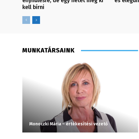
enyhülésre, de egy hetet még ki
és elegü
kell bírni
MUNKATÁRSAINK
Monoczki Mária – értékesítési vezető