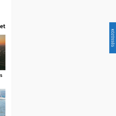
het
KÖZÖSSÉG
us