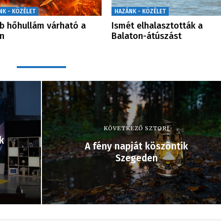
NK - KÖZÉLET
HAZÁNK - KÖZÉLET
b hőhullám várható a
Ismét elhalasztották a
n
Balaton-átúszást
KÖVETKEZŐ SZTORI
k
A fény napját köszöntik
Szegeden