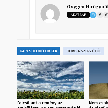
Oxygen Hirügynö
ADATLAP
KAPCSOLÓDÓ CIKKEK
TÖBB A SZERZŐTŐL
Felcsillant a remény az
Nem csak