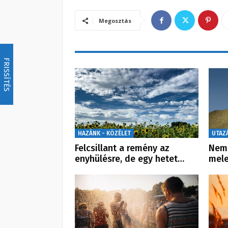
Megosztás
FRISSÍTÉS
HAZÁNK - KÖZÉLET
UTAZ
Felcsillant a remény az
Nem 
enyhülésre, de egy hetet…
mele