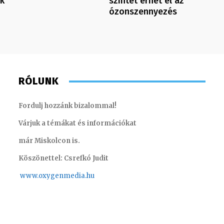
nk
szintet érhet el az
ózonszennyezés
RÓLUNK
Fordulj hozzánk bizalommal!
Várjuk a témákat és információkat
már Miskolcon is.
Köszönettel: Csrefkó Judit
www.oxyge
nmedia.hu
Molek Csongor – műsorvezető
Tóth Bál