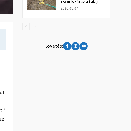
csontszáraz a talaj
2026.08.07.
Követés:
eti
t 4
az