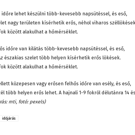
időre lehet készülni több-kevesebb napsütéssel, és eső,
let nagy területen kísérhetik erős, néhol viharos széllökések
 fok között alakulhat a hőmérséklet.
s időre van kilátás több-kevesebb napsütéssel, és eső,
z északias szelet több helyen kísérhetik erős lökések.
 fok között alakulhat a hőmérséklet.
ett közepesen vagy erősen felhős időre van esély, és eső,
l több helyen erős lehet. A hajnali 1-9 fokról délutánra 14 é
rás: mti, fotó: pexels)
időjárás