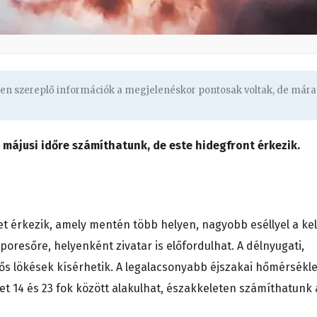
ben szereplő információk a megjelenéskor pontosak voltak, de mára
 májusi időre számíthatunk, de este hidegfront érkezik.
zet érkezik, amely mentén több helyen, nagyobb eséllyel a kel
oresőre, helyenként zivatar is előfordulhat. A délnyugati,
rős lökések kísérhetik. A legalacsonyabb éjszakai hőmérsékle
t 14 és 23 fok között alakulhat, északkeleten számíthatunk 