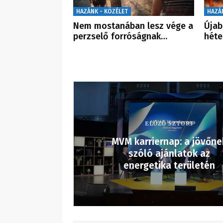
HAZÁNK - KÖZÉLET
HAZÁ
Nem mostanában lesz vége a
Újab
perzselő forróságnak…
héte
ELŐZŐ SZTORI
MVM karriernap: a jövőne
szóló ajánlatok az
energetika területén