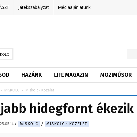
ÁSZF
Játékszabályzat
Médiaajánlatunk
SKOLC
SOD
HAZÁNK
LIFE MAGAZIN
MOZIMŰSOR
MISKOLC
Miskolc - Közélet
jabb hidegfornt ékezik
25.05.14.
MISKOLC
MISKOLC - KÖZÉLET