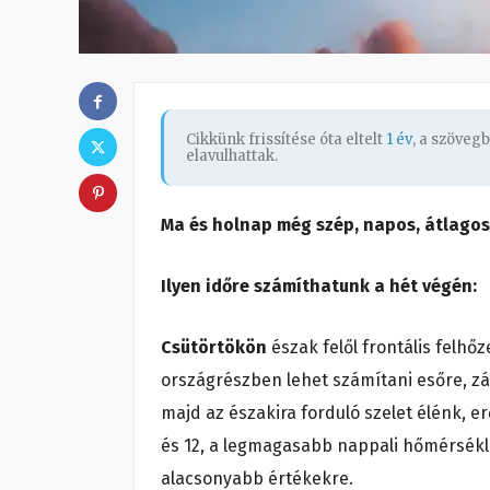
Cikkünk frissítése óta eltelt
1 év
, a szöveg
elavulhattak.
Ma és holnap még szép, napos, átlagos
Ilyen időre számíthatunk a hét végén:
Csütörtökön
észak felől frontális felhő
országrészben lehet számítani esőre, záp
majd az északira forduló szelet élénk, e
és 12, a legmagasabb nappali hőmérsékle
alacsonyabb értékekre.