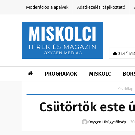
Moderációs alapelvek
Adatkezelési tájékoztató
C
31.4
MI
PROGRAMOK
MISKOLC
BOR
Kezdőlap
Csütörtök este ú
Oxygen Hirügynökség
-
20