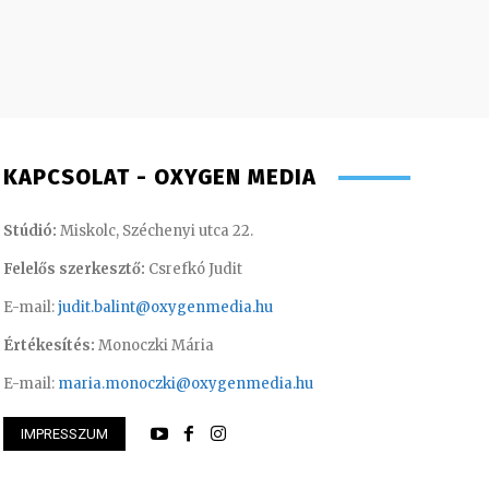
KAPCSOLAT - OXYGEN MEDIA
Stúdió:
Miskolc, Széchenyi utca 22.
Felelős szerkesztő:
Csrefkó Judit
E-mail:
judit.balint@oxygenmedia.hu
Értékesítés:
Monoczki Mária
E-mail:
maria.monoczki@oxygenmedia.hu
IMPRESSZUM
int – operatőr-vágó
Imre Rebeka – mar