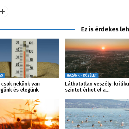
Ez is érdekes le
ÁS
HAZÁNK - KÖZÉLET
csak nekünk van
Láthatatlan veszély: kritik
günk és elegünk
szintet érhet el a…