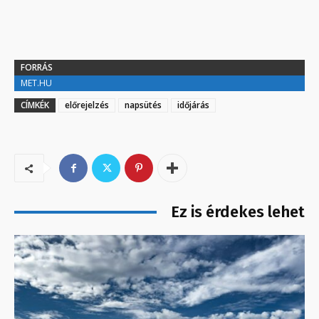
FORRÁS
MET.HU
CÍMKÉK
előrejelzés
napsütés
időjárás
Ez is érdekes lehet