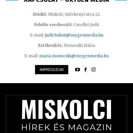
Stúdió:
Miskolc, Széchenyi utca 22.
Felelős szerkesztő:
Csrefkó Judit
E-mail:
judit.balint@oxygenmedia.hu
Értékesítés:
Monoczki Mária
E-mail:
maria.monoczki@oxygenmedia.hu
IMPRESSZUM