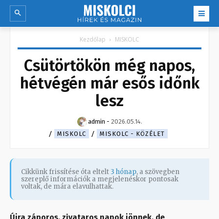
Kezdőlap
MISKOLC
Csütörtökön még napos,
hétvégén már esős időnk
lesz
admin
-
2026.05.14.
MISKOLC
MISKOLC - KÖZÉLET
Cikkünk frissítése óta eltelt
3 hónap
, a szövegben
szereplő információk a megjelenéskor pontosak
voltak, de mára elavulhattak.
Újra záporos, zivataros napok jönnek, de