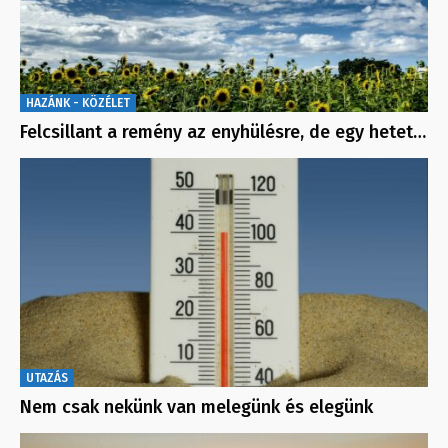
HAZÁNK - KÖZÉLET
Felcsillant a remény az enyhülésre, de egy hetet…
UTAZÁS
Nem csak nekünk van melegünk és elegünk