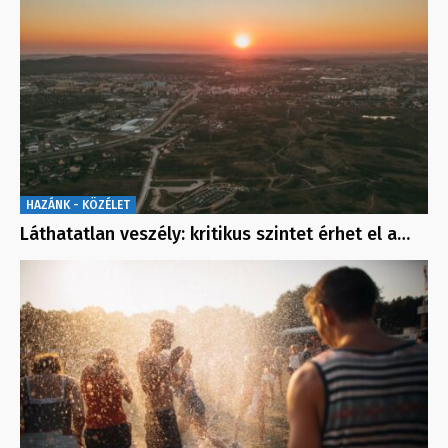
HAZÁNK - KÖZÉLET
Láthatatlan veszély: kritikus szintet érhet el a…