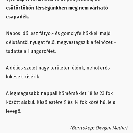
csütörtökön térségünkben még nem várható
csapadék.
Napos idő lesz fátyol- és gomolyfelhőkkel, majd
délutántól nyugat felől megvastagszik a felhőzet –
tudatta a HungaroMet.
A délies szelet nagy területen élénk, néhol erős
lökések kísérik.
A legmagasabb nappali hőmérséklet 18 és 23 fok
között alakul. Késő estére 9 és 14 fok közé hűl le a
levegő.
(Borítókép: Oxygen Media)