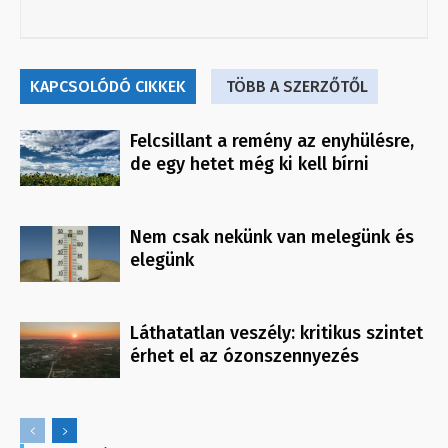
KAPCSOLÓDÓ CIKKEK
TÖBB A SZERZŐTŐL
Felcsillant a remény az enyhülésre,
de egy hetet még ki kell bírni
Nem csak nekünk van melegünk és
elegünk
Láthatatlan veszély: kritikus szintet
érhet el az ózonszennyezés