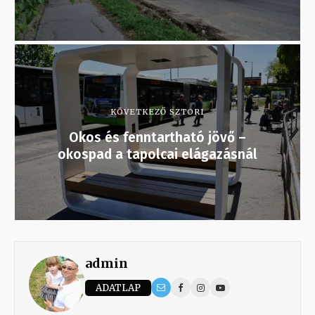
KÖVETKEZŐ SZTORI
Okos és fenntartható jövő –
okospad a tapolcai elágazásnál
admin
ADATLAP