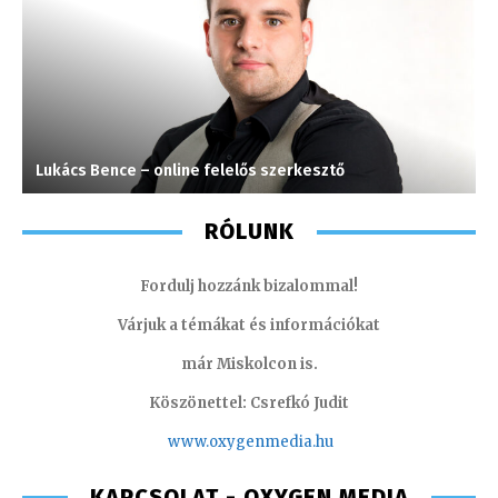
Lukács Bence – online felelős szerkesztő
V
RÓLUNK
Fordulj hozzánk bizalommal!
Várjuk a témákat és információkat
már Miskolcon is.
Köszönettel: Csrefkó Judit
www.oxyge
nmedia.hu
KAPCSOLAT - OXYGEN MEDIA