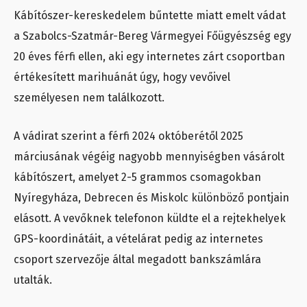
Kábítószer-kereskedelem bűntette miatt emelt vádat
a Szabolcs-Szatmár-Bereg Vármegyei Főügyészség egy
20 éves férfi ellen, aki egy internetes zárt csoportban
értékesített marihuánát úgy, hogy vevőivel
személyesen nem találkozott.
A vádirat szerint a férfi 2024 októberétől 2025
márciusának végéig nagyobb mennyiségben vásárolt
kábítószert, amelyet 2-5 grammos csomagokban
Nyíregyháza, Debrecen és Miskolc különböző pontjain
elásott. A vevőknek telefonon küldte el a rejtekhelyek
GPS-koordinátáit, a vételárat pedig az internetes
csoport szervezője által megadott bankszámlára
utalták.