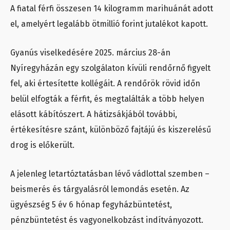
A fiatal férfi összesen 14 kilogramm marihuánát adott
el, amelyért legalább ötmillió forint jutalékot kapott.
Gyanús viselkedésére 2025. március 28-án
Nyíregyházán egy szolgálaton kívüli rendőrnő figyelt
fel, aki értesítette kollégáit. A rendőrök rövid időn
belül elfogták a férfit, és megtalálták a több helyen
elásott kábítószert. A hátizsákjából további,
értékesítésre szánt, különböző fajtájú és kiszerelésű
drog is előkerült.
A jelenleg letartóztatásban lévő vádlottal szemben –
beismerés és tárgyalásról lemondás esetén. Az
ügyészség 5 év 6 hónap fegyházbüntetést,
pénzbüntetést és vagyonelkobzást indítványozott.