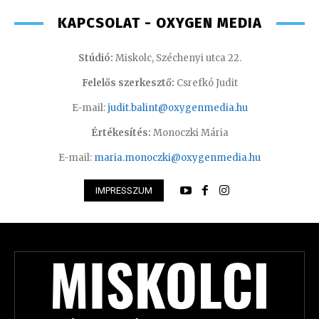
KAPCSOLAT - OXYGEN MEDIA
Stúdió:
Miskolc, Széchenyi utca 22.
Felelős szerkesztő:
Csrefkó Judit
E-mail:
judit.balint@oxygenmedia.hu
Értékesítés:
Monoczki Mária
E-mail:
maria.monoczki@oxygenmedia.hu
IMPRESSZUM