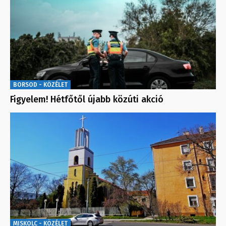
BORSOD - KÖZÉLET
Figyelem! Hétfőtől újabb közúti akció
MISKOLC - KÖZÉLET