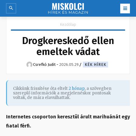
Kezdőlap
Drogkereskedő ellen
emeltek vádat
Csrefkó Judit
-
2026.05.29.
KÉK HÍREK
Cikkünk frissítése óta eltelt
2 hónap
, a szövegben
szereplő információk a megjelenéskor pontosak
voltak, de mára elavulhattak.
Internetes csoporton keresztül árult marihuánát egy
fiatal férfi.