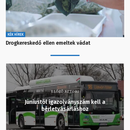
KÉK HÍREK
Drogkereskedő ellen emeltek vádat
ELŐZŐ SZTORI
Júniustól igazolványszám kell a
bérletvásárláshoz