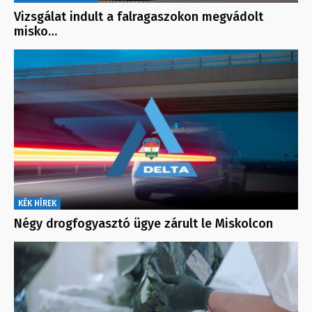
Vizsgálat indult a falragaszokon megvádolt
misko…
KÉK HÍREK
Négy drogfogyasztó ügye zárult le Miskolcon