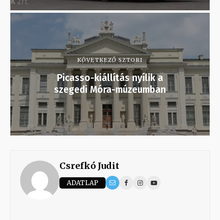
KÖVETKEZŐ SZTORI
Picasso-kiállítás nyílik a
szegedi Móra-múzeumban
Csrefkó Judit
ADATLAP