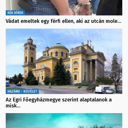
KÉK HÍREK
Vádat emeltek egy férfi ellen, aki az utcán mole…
HAZÁNK - KÖZÉLET
Az Egri Főegyházmegye szerint alaptalanok a
misk…