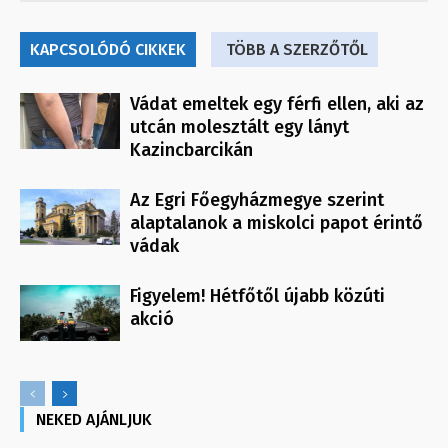
KAPCSOLÓDÓ CIKKEK
TÖBB A SZERZŐTŐL
Vádat emeltek egy férfi ellen, aki az
utcán molesztált egy lányt
Kazincbarcikán
Az Egri Főegyházmegye szerint
alaptalanok a miskolci papot érintő
vádak
Figyelem! Hétfőtől újabb közúti
akció
NEKED AJÁNLJUK