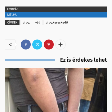
FORRÁS
MTI.HU
CÍMKÉK
drog
vád
drogkereskedő
Ez is érdekes lehet