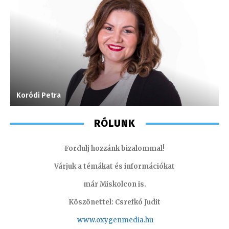
Koródi Petra
J
RÓLUNK
Fordulj hozzánk bizalommal!
Várjuk a témákat és információkat
már Miskolcon is.
Köszönettel: Csrefkó Judit
www.oxyge
nmedia.hu