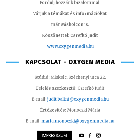
Fordulj hozzánk bizalommal!
Várjuk a témákat és információkat
már Miskolcon is.
Köszönettel: Csrefkó Judit
www.oxyge
nmedia.hu
KAPCSOLAT - OXYGEN MEDIA
Stúdió:
Miskolc, Széchenyi utca 22.
Felelős szerkesztő:
Csrefkó Judit
E-mail:
judit.balint@oxygenmedia.hu
Értékesítés:
Monoczki Mária
E-mail:
maria.monoczki@oxygenmedia.hu
IMPRESSZUM