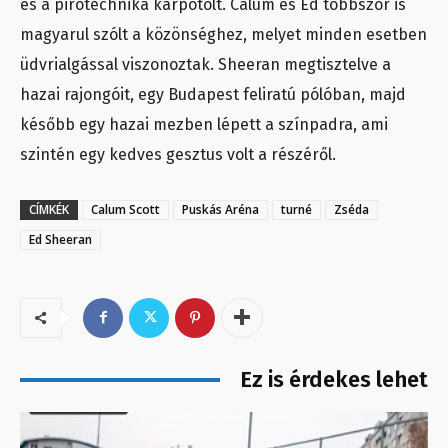
és a pirotechnika kárpótolt. Calum és Ed többször is
magyarul szólt a közönséghez, melyet minden esetben
üdvrialgással viszonoztak. Sheeran megtisztelve a
hazai rajongóit, egy Budapest feliratú pólóban, majd
később egy hazai mezben lépett a színpadra, ami
szintén egy kedves gesztus volt a részéről.
CÍMKÉK
Calum Scott
Puskás Aréna
turné
Zséda
Ed Sheeran
Ez is érdekes lehet