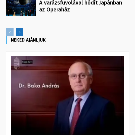
A varázsfuvolával hódít Japánban
az Operaház
NEKED AJÁNLJUK