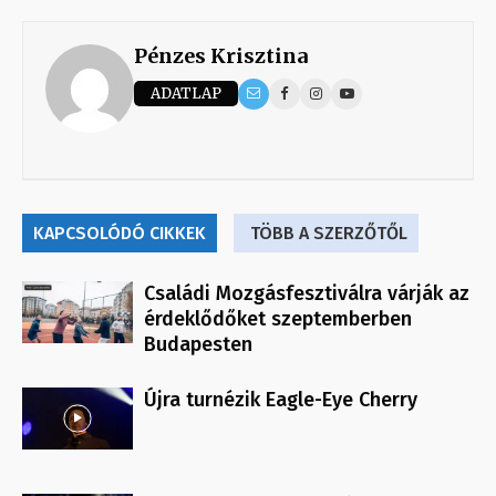
Pénzes Krisztina
ADATLAP
KAPCSOLÓDÓ CIKKEK
TÖBB A SZERZŐTŐL
Családi Mozgásfesztiválra várják az
érdeklődőket szeptemberben
Budapesten
Újra turnézik Eagle-Eye Cherry