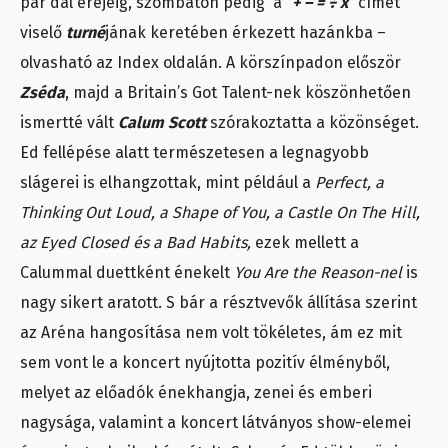
pár dal erejéig, szombaton pedig a “
+ – = ÷ x
” címet
viselő
turné
jának keretében érkezett hazánkba –
olvasható az Index oldalán. A körszínpadon először
Zséda
, majd a Britain’s Got Talent-nek köszönhetően
ismertté vált
Calum Scott
szórakoztatta a közönséget.
Ed fellépése alatt természetesen a legnagyobb
slágerei is elhangzottak, mint például a
Perfect, a
Thinking Out Loud, a Shape of You, a Castle On The Hill,
az Eyed Closed és a Bad Habits,
ezek mellett a
Calummal duettként énekelt
You Are the Reason-nel
is
nagy sikert aratott. S bár a résztvevők állítása szerint
az Aréna hangosítása nem volt tökéletes, ám ez mit
sem vont le a koncert nyújtotta pozitív élményből,
melyet az előadók énekhangja, zenei és emberi
nagysága, valamint a koncert látványos show-elemei