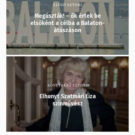
ELŐZŐ SZTORI
Megúszták! – ők értek be
elsőként a célba a Balaton-
átúszáson
KÖVETKEZŐ SZTORI
Elhunyt Szatmári Liza
színművész