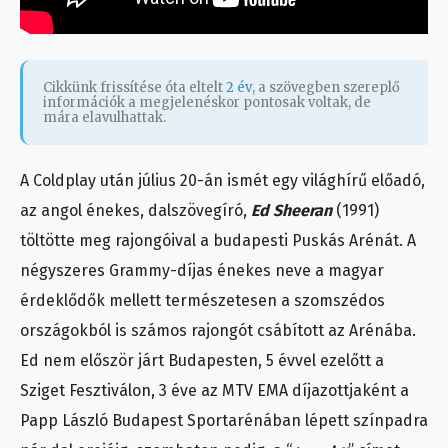
Cikkünk frissítése óta eltelt
2 év
, a szövegben szereplő
információk a megjelenéskor pontosak voltak, de
mára elavulhattak.
A Coldplay után július 20-án ismét egy világhírű előadó,
az angol énekes, dalszövegíró,
Ed Sheeran
(1991)
töltötte meg rajongóival a budapesti Puskás Arénát. A
négyszeres Grammy-díjas énekes neve a magyar
érdeklődők mellett természetesen a szomszédos
országokból is számos rajongót csábított az Arénába.
Ed nem először járt Budapesten, 5 évvel ezelőtt a
Sziget Fesztiválon, 3 éve az MTV EMA díjazottjaként a
Papp László Budapest Sportarénában lépett színpadra