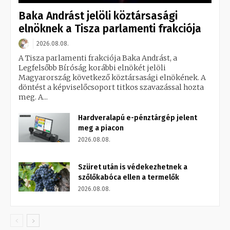
Baka Andrást jelöli köztársasági
elnöknek a Tisza parlamenti frakciója
2026.08.08.
A Tisza parlamenti frakciója Baka Andrást, a
Legfelsőbb Bíróság korábbi elnökét jelöli
Magyarország következő köztársasági elnökének. A
döntést a képviselőcsoport titkos szavazással hozta
meg. A...
Hardveralapú e-pénztárgép jelent
meg a piacon
2026.08.08.
Szüret után is védekezhetnek a
szőlőkabóca ellen a termelők
2026.08.08.