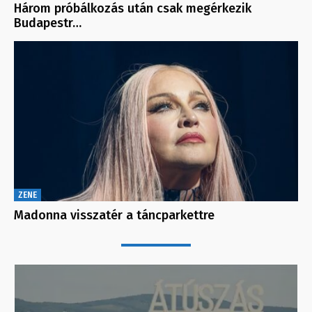
Három próbálkozás után csak megérkezik
Budapestr…
ZENE
Madonna visszatér a táncparkettre