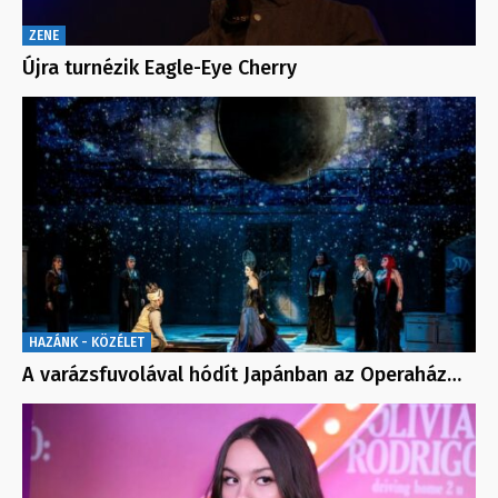
ZENE
Újra turnézik Eagle-Eye Cherry
HAZÁNK - KÖZÉLET
A varázsfuvolával hódít Japánban az Operaház…