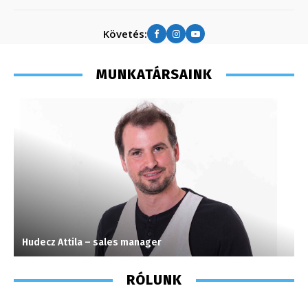
Követés:
MUNKATÁRSAINK
Hudecz Attila – sales manager
M
RÓLUNK