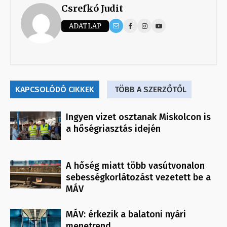
Csrefkó Judit
ADATLAP
KAPCSOLÓDÓ CIKKEK
TÖBB A SZERZŐTŐL
Ingyen vizet osztanak Miskolcon is
a hőségriasztás idején
A hőség miatt több vasútvonalon
sebességkorlátozást vezetett be a
MÁV
MÁV: érkezik a balatoni nyári
menetrend