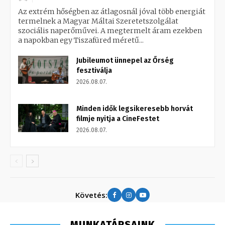
Az extrém hőségben az átlagosnál jóval több energiát
termelnek a Magyar Máltai Szeretetszolgálat
szociális naperőművei. A megtermelt áram ezekben
a napokban egy Tiszafüred méretű...
Jubileumot ünnepel az Őrség
fesztiválja
2026.08.07.
Minden idők legsikeresebb horvát
filmje nyitja a CineFestet
2026.08.07.
Követés:
MUNKATÁRSAINK