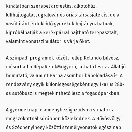
kínálatban szerepel arcfestés, alkotóház,
lufihajtogatás, ugrálóvár és óriás társasjáték is, de a
vasút iránt érdeklődő gyerekek hajtányozhatnak,
kipróbálhatják a kerékpárral hajtható terepasztalt,
valamint vonatszimulátor is várja őket.
A színpadi programok között fellép Rolando bűvész,
műsort ad a RépaRetekMogyoró, látható lesz az Állatijó
bemutató, valamint Barna Zsombor bábelőadása is. A
rendezvény egyik különlegességeként egy Ikarus 280-
as autóbusz is megtekinthető lesz a fogadóparkban.
A gyermeknapi eseményhez igazodva a vonatok a
megszokottnál sűrűbben közlekednek. A Hűvösvölgy
és Széchenyihegy közötti személyvonatok egész nap