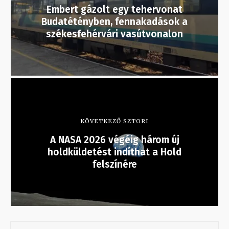
Embert gázolt egy tehervonat
Budatétényben, fennakadások a
székesfehérvári vasútvonalon
KÖVETKEZŐ SZTORI
A NASA 2026 végéig három új
holdküldetést indíthat a Hold
felszínére