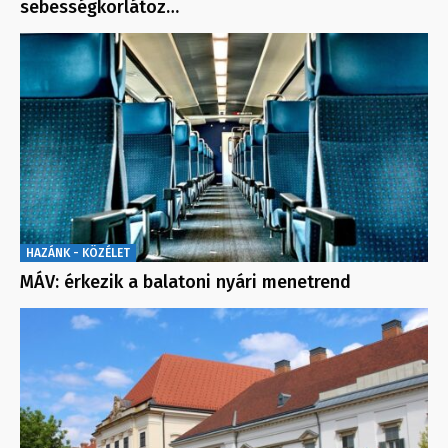
sebességkorlátoz…
HAZÁNK - KÖZÉLET
MÁV: érkezik a balatoni nyári menetrend