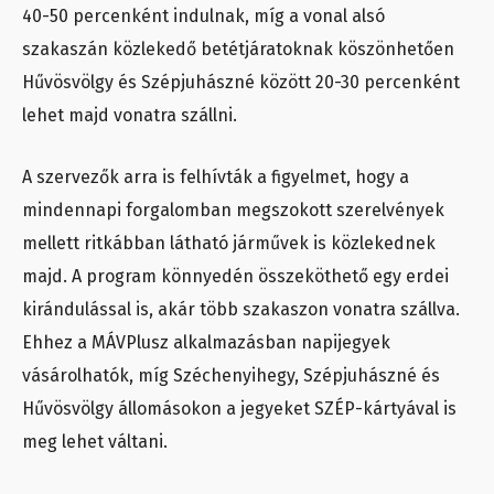
40-50 percenként indulnak, míg a vonal alsó
szakaszán közlekedő betétjáratoknak köszönhetően
Hűvösvölgy és Szépjuhászné között 20-30 percenként
lehet majd vonatra szállni.
A szervezők arra is felhívták a figyelmet, hogy a
mindennapi forgalomban megszokott szerelvények
mellett ritkábban látható járművek is közlekednek
majd. A program könnyedén összeköthető egy erdei
kirándulással is, akár több szakaszon vonatra szállva.
Ehhez a MÁVPlusz alkalmazásban napijegyek
vásárolhatók, míg Széchenyihegy, Szépjuhászné és
Hűvösvölgy állomásokon a jegyeket SZÉP-kártyával is
meg lehet váltani.