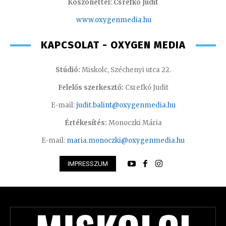
Köszönettel: Csrefkó Judit
www.oxyge
nmedia.hu
KAPCSOLAT - OXYGEN MEDIA
Stúdió:
Miskolc, Széchenyi utca 22.
Felelős szerkesztő:
Csrefkó Judit
E-mail:
judit.balint@oxygenmedia.hu
Értékesítés:
Monoczki Mária
E-mail:
maria.monoczki@oxygenmedia.hu
IMPRESSZUM