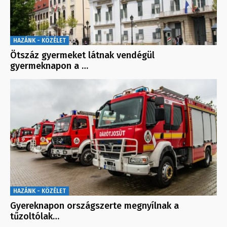
HAZÁNK - KÖZÉLET
Ötszáz gyermeket látnak vendégül
gyermeknapon a …
HAZÁNK - KÖZÉLET
Gyereknapon országszerte megnyílnak a
tűzoltólak…