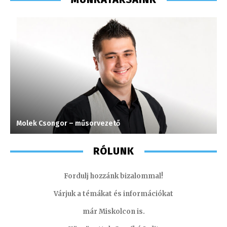
Molek Csongor – műsorvezető
S
RÓLUNK
Fordulj hozzánk bizalommal!
Várjuk a témákat és információkat
már Miskolcon is.