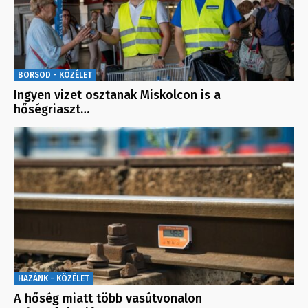
BORSOD - KÖZÉLET
Ingyen vizet osztanak Miskolcon is a
hőségriaszt…
HAZÁNK - KÖZÉLET
A hőség miatt több vasútvonalon