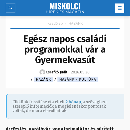
Kezdőlap
HAZÁNK
Egész napos családi
programokkal vár a
Gyermekvasút
Csrefkó Judit
-
2026.05.30.
HAZÁNK
HAZÁNK - KULTÚRA
Cikkünk frissítése óta eltelt
2 hónap
, a szövegben
szereplő információk a megjelenéskor pontosak
voltak, de mára elavulhattak.
Arcfestés, ugrálóvár, vonatszimulátor és sűrített