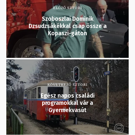
ELŐZŐ SZTORI
Szoboszlai Dominik
Dzsudzsákékkal csap össze a
Kopaszi-gáton
KÖVETKEZŐ SZTORI
Egész napos családi
programokkal vár a
Gyermekvasút