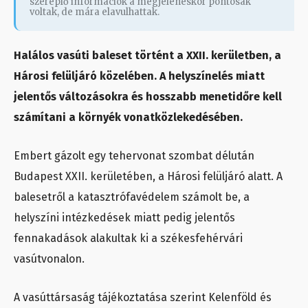
szereplő információk a megjelenéskor pontosak
voltak, de mára elavulhattak.
Halálos vasúti baleset történt a XXII. kerületben, a
Hárosi felüljáró közelében. A helyszínelés miatt
jelentős változásokra és hosszabb menetidőre kell
számítani a környék vonatközlekedésében.
Embert gázolt egy tehervonat szombat délután
Budapest XXII. kerületében, a Hárosi felüljáró alatt. A
balesetről a katasztrófavédelem számolt be, a
helyszíni intézkedések miatt pedig jelentős
fennakadások alakultak ki a székesfehérvári
vasútvonalon.
A vasúttársaság tájékoztatása szerint Kelenföld és