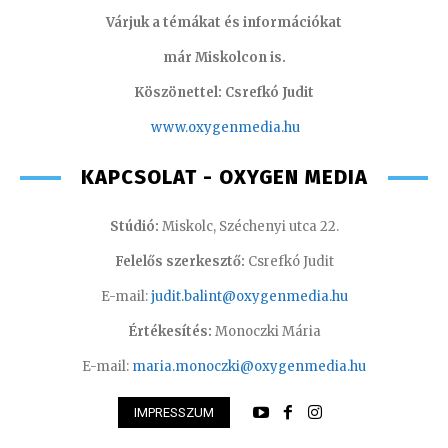
Várjuk a témákat és információkat
már Miskolcon is.
Köszönettel: Csrefkó Judit
www.oxyge
nmedia.hu
KAPCSOLAT - OXYGEN MEDIA
Stúdió:
Miskolc, Széchenyi utca 22.
Felelős szerkesztő:
Csrefkó Judit
E-mail:
judit.balint@oxygenmedia.hu
Értékesítés:
Monoczki Mária
E-mail:
maria.monoczki@oxygenmedia.hu
IMPRESSZUM