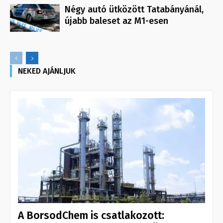
Négy autó ütközött Tatabányánál,
újabb baleset az M1-esen
NEKED AJÁNLJUK
A BorsodChem is csatlakozott: