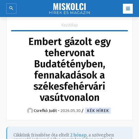
Kezdőlap
Embert gázolt egy
tehervonat
Budatétényben,
fennakadások a
székesfehérvári
vasútvonalon
Csrefkó Judit
-
2026.05.30.
KÉK HÍREK
Cikkünk frissítése óta eltelt
2 hónap
, a szövegben