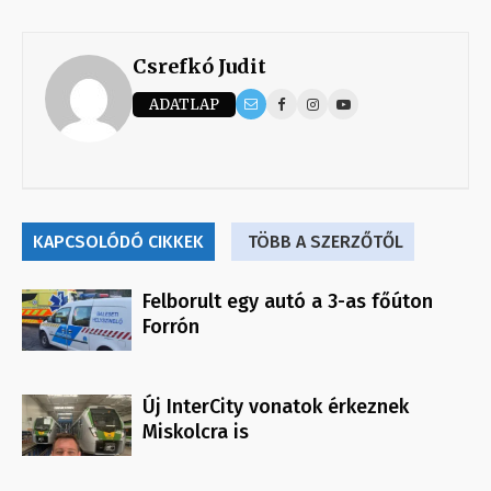
Csrefkó Judit
ADATLAP
KAPCSOLÓDÓ CIKKEK
TÖBB A SZERZŐTŐL
Felborult egy autó a 3-as főúton
Forrón
Új InterCity vonatok érkeznek
Miskolcra is