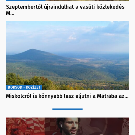
Szeptembertől újraindulhat a vasúti közlekedés
M…
BORSOD - KÖZÉLET
Miskolcról is könnyebb lesz eljutni a Mátrába az…