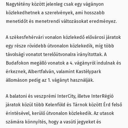
Nagytétény között jelenleg csak egy vágányon
közlekedhetnek a szerelvények, ami hosszabb
menetidőt és menetrendi változásokat eredményez.
A székesfehérvári vonalon közlekedő elővárosi járatok
egy része rövidebb útvonalon közlekedik, míg több
távolsági vonatot terelőútvonalra irányítottak. A
Budafokon megálló vonatok a 4. vágányról indulnak és
érkeznek, Albertfalván, valamint Kastélypark
állomáson pedig az 1. vágányt használják.
A balatoni és veszprémi InterCity, illetve InterRégió
járatok közül több Kelenföld és Tárnok között Érd felső
érintésével, kerülő útvonalon közlekedik. Az utasok
számára könnyítés, hogy a vasúti jegyeket és