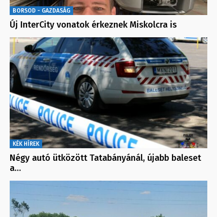
BORSOD - GAZDASÁG
Új InterCity vonatok érkeznek Miskolcra is
KÉK HÍREK
Négy autó ütközött Tatabányánál, újabb baleset
a…