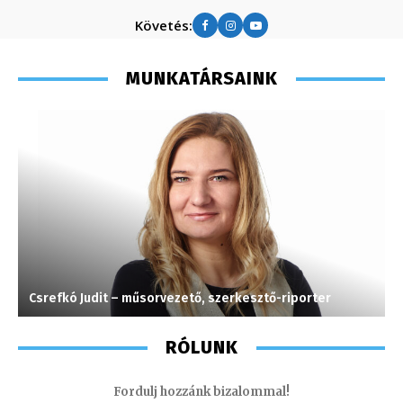
Követés:
MUNKATÁRSAINK
Csrefkó Judit – műsorvezető, szerkesztő-riporter
F
RÓLUNK
Fordulj hozzánk bizalommal!