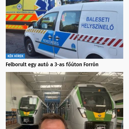
KÉK HÍREK
Felborult egy autó a 3-as főúton Forrón