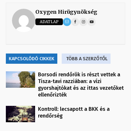
Oxygen Hirügynökség
ADATLAP
KAPCSOLÓDÓ CIKKEK
TÖBB A SZERZŐTŐL
Borsodi rendőrök is részt vettek a
Tisza-tavi razziában: a vízi
gyorshajtókat és az ittas vezetőket
ellenőrizték
Kontroll: lecsapott a BKK és a
rendőrség