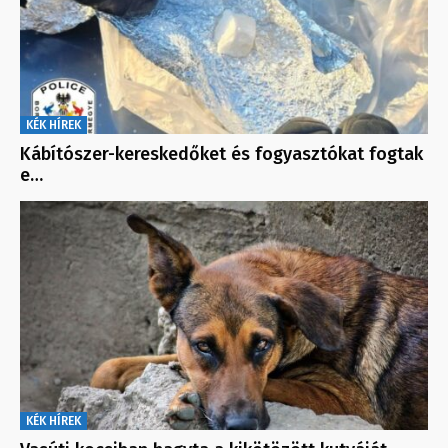
KÉK HÍREK
Kábítószer-kereskedőket és fogyasztókat fogtak
e…
KÉK HÍREK