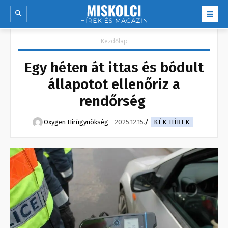
Kezdőlap
Egy héten át ittas és bódult
állapotot ellenőriz a
rendőrség
Oxygen Hirügynökség
-
2025.12.15.
KÉK HÍREK