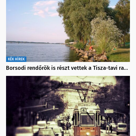
KÉK HÍREK
Borsodi rendőrök is részt vettek a Tisza-tavi ra…