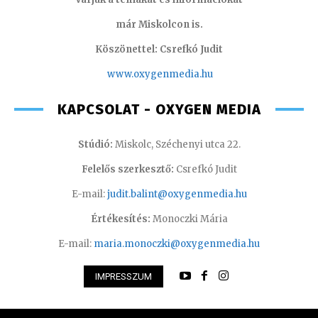
már Miskolcon is.
Köszönettel: Csrefkó Judit
www.oxyge
nmedia.hu
KAPCSOLAT - OXYGEN MEDIA
Stúdió:
Miskolc, Széchenyi utca 22.
Felelős szerkesztő:
Csrefkó Judit
E-mail:
judit.balint@oxygenmedia.hu
Értékesítés:
Monoczki Mária
E-mail:
maria.monoczki@oxygenmedia.hu
IMPRESSZUM