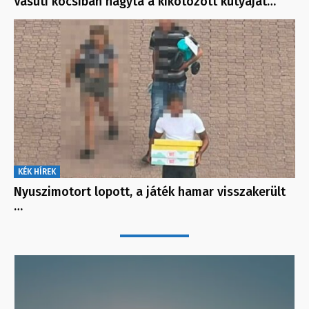
Vasúti kocsiban hagyta a kikötözött kutyáját…
KÉK HÍREK
Nyuszimotort lopott, a játék hamar visszakerült
…