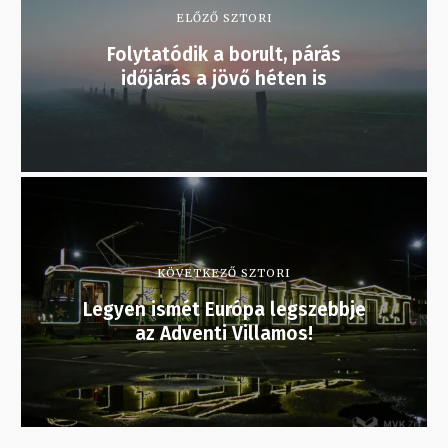
ELŐZŐ SZTORI
Folytatódik a borult, párás
időjárás a jövő héten is
KÖVETKEZŐ SZTORI
Legyen ismét Európa legszebbje
az Adventi Villamos!