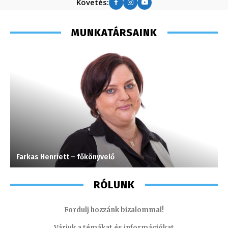
Követés:
MUNKATÁRSAINK
Farkas Henriett – főkönyvelő
I
RÓLUNK
Fordulj hozzánk bizalommal!
Várjuk a témákat és információkat