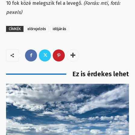
10 fok közé melegszik fel a levegő.
(Forrás: mti, fotó:
pexels)
CÍMKÉK
előrejelzés
időjárás
Ez is érdekes lehet