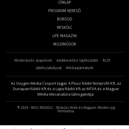
CÍMLAP
PROGRAM KERESŐ
BORSOD
MISKOLC
LIFE MAGAZIN
MOZIMŰSOR
Moderációs alapelvek
Adatkezelési tájékoztató
ÁSZF
Játékszabályzat
Médiaajánlatunk
Az Oxygen Media Csoport tagjai: A Plusz Rádió Nonprofit Kft, az
Dunapart Rádió Kft és a Lajta Rádió Kft az MTVA és a Magyar
Média Mecanatúra támogatottja.
©
2026
- MIZU MISKOLC - Miskolci Hírek és Magazin. Minden jog
fenntartva.