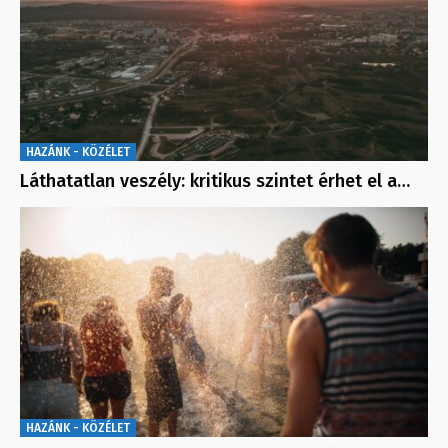
HAZÁNK - KÖZÉLET
Láthatatlan veszély: kritikus szintet érhet el a…
HAZÁNK - KÖZÉLET