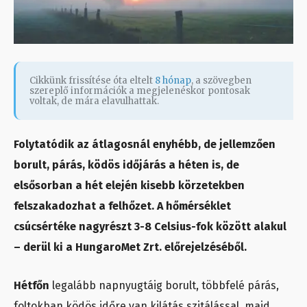
Cikkünk frissítése óta eltelt
8 hónap
, a szövegben
szereplő információk a megjelenéskor pontosak
voltak, de mára elavulhattak.
Folytatódik az átlagosnál enyhébb, de jellemzően
borult, párás, ködös időjárás a héten is, de
elsősorban a hét elején kisebb körzetekben
felszakadozhat a felhőzet. A hőmérséklet
csúcsértéke nagyrészt 3-8 Celsius-fok között alakul
– derül ki a HungaroMet Zrt. előrejelzéséből.
Hétfőn
legalább napnyugtáig borult, többfelé párás,
foltokban ködös időre van kilátás szitálással, majd