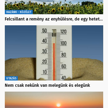
HAZÁNK - KÖZÉLET
Felcsillant a remény az enyhülésre, de egy hetet…
UTAZÁS
Nem csak nekünk van melegünk és elegünk