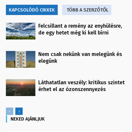
KAPCSOLÓDÓ CIKKEK
TÖBB A SZERZŐTŐL
Felcsillant a remény az enyhülésre,
de egy hetet még ki kell bírni
Nem csak nekünk van melegünk és
elegünk
Láthatatlan veszély: kritikus szintet
érhet el az ózonszennyezés
NEKED AJÁNLJUK