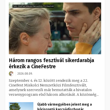
Három rangos fesztivál sikerdarabja
érkezik a CineFestre
2026.08.09.
Szeptember 4. és 12. között rendezik meg a 22.
CineFest Miskolci Nemzetközi Filmfesztivált,
amelynek szervezői már bemutatták a hivatalos
versenyprogram első három alkotását. A közönség...
Újabb vármegyében jelent meg a
kőrisrontó karcsúdíszbogár