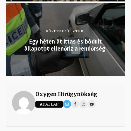
KÖVETKEZŐ SZTORI
Egy héten át ittas és bódult
állapotot ellenőriz a rendőrség
Oxygen Hirügynökség
ADATLAP