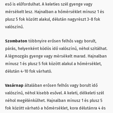
eső is előfordulhat. A keleties szél gyenge vagy
mérsékelt lesz. Hajnalban a hőmérséklet mínusz 1 és
plusz 5 fok között alakul, délután nagyrészt 3-8 fok
valószínű.
Szombaton
többnyire erősen felhős vagy borult,
párás, helyenként ködös idő valószínű, néhol szitálhat.
A légmozgás gyenge vagy mérsékelt marad. Hajnalban
mínusz 1 és plusz 5 fok között alakul a hőmérséklet,
délután 4-10 fok várható.
Vasárnap
általában erősen felhős vagy borult idő
valószínű, néhol kisebb esővel. A keleti, délkeleti szél
néhol megélénkülhet. Hajnalban mínusz 1 és plusz 5
fok között várható a hőmérséklet, kora délutánra 4 és