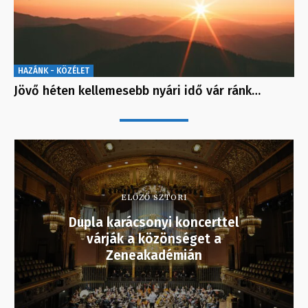
HAZÁNK - KÖZÉLET
Jövő héten kellemesebb nyári idő vár ránk…
ELŐZŐ SZTORI
Dupla karácsonyi koncerttel
várják a közönséget a
Zeneakadémián