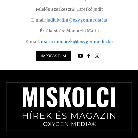
Felelős szerkesztő:
Csrefkó Judit
E-mail:
judit.balint@oxygenmedia.hu
Értékesítés:
Monoczki Mária
E-mail:
maria.monoczki@oxygenmedia.hu
IMPRESSZUM