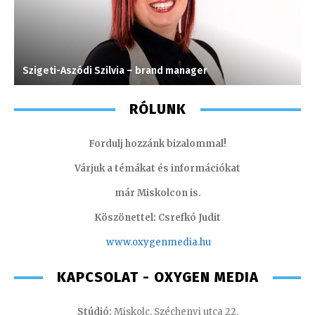
Szigeti-Aszódi Szilvia – brand manager
I
RÓLUNK
Fordulj hozzánk bizalommal!
Várjuk a témákat és információkat
már Miskolcon is.
Köszönettel: Csrefkó Judit
www.oxyge
nmedia.hu
KAPCSOLAT - OXYGEN MEDIA
Stúdió:
Miskolc, Széchenyi utca 22.