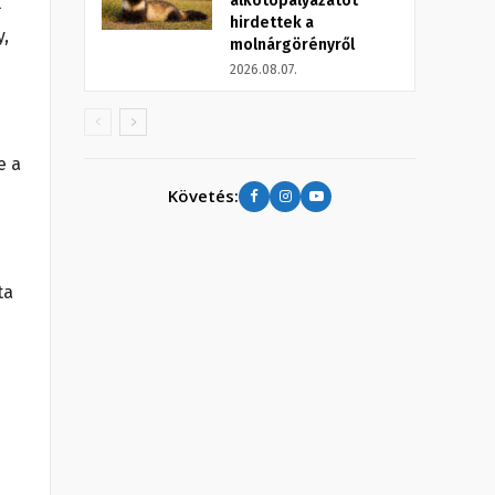
alkotópályázatot
l
hirdettek a
y,
molnárgörényről
2026.08.07.
e a
Követés:
ta