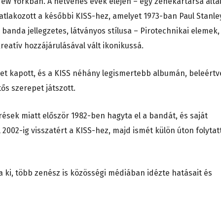
t New Yorkban. A hetvenes évek elején – egy zenekartársa álta
satlakozott a későbbi KISS-hez, amelyet 1973-ban Paul Stanle
 banda jellegzetes, látványos stílusa – Pirotechnikai elemek,
reatív hozzájárulásával vált ikonikussá.
et kapott, és a KISS néhány legismertebb albumán, beleértv
tős szerepet játszott.
rések miatt először 1982-ben hagyta el a bandát, és saját
 2002-ig visszatért a KISS-hez, majd ismét külön úton folytat
ta ki, több zenész is közösségi médiában idézte hatásait és