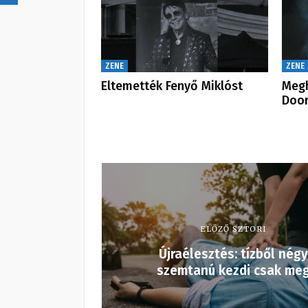
ZENE
ZENE
Eltemették Fenyő Miklóst
Megh
Door
ELŐZŐ SZTORI
Újraélesztés: tízből négy
szemtanú kezdi csak me