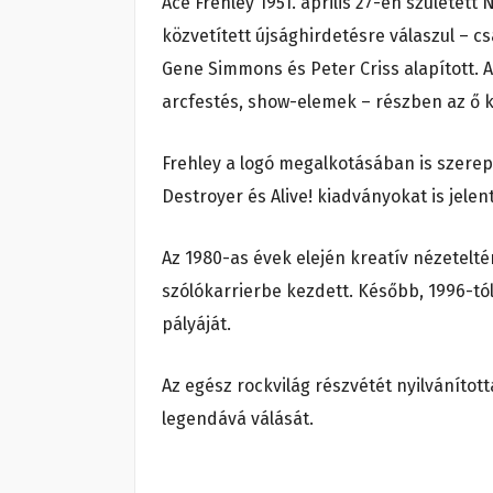
Ace Frehley 1951. április 27-én születet
közvetített újsághirdetésre válaszul – c
Gene Simmons és Peter Criss alapított. A
arcfestés, show-elemek – részben az ő k
Frehley a logó megalkotásában is szerep
Destroyer és Alive! kiadványokat is jelen
Az 1980-as évek elején kreatív nézetelté
szólókarrierbe kezdett. Később, 1996-tól
pályáját.
Az egész rockvilág részvétét nyilvánítot
legendává válását.