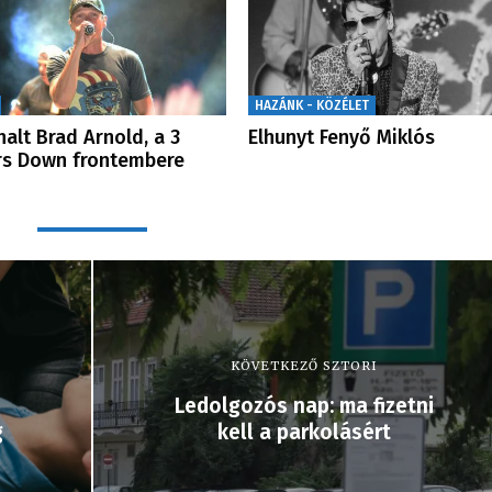
HAZÁNK - KÖZÉLET
alt Brad Arnold, a 3
Elhunyt Fenyő Miklós
s Down frontembere
KÖVETKEZŐ SZTORI
Ledolgozós nap: ma fizetni
g
kell a parkolásért