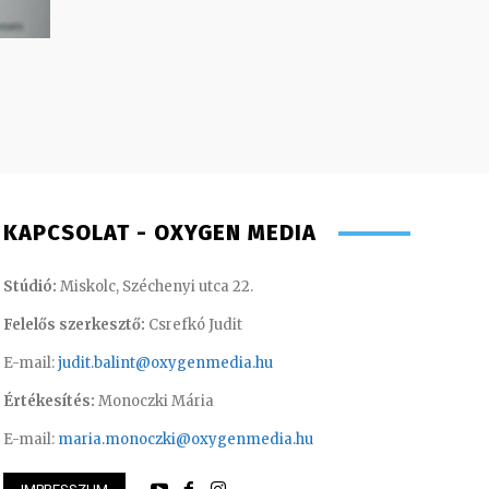
KAPCSOLAT - OXYGEN MEDIA
Stúdió:
Miskolc, Széchenyi utca 22.
Felelős szerkesztő:
Csrefkó Judit
E-mail:
judit.balint@oxygenmedia.hu
Értékesítés:
Monoczki Mária
E-mail:
maria.monoczki@oxygenmedia.hu