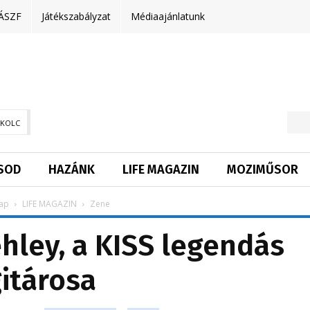
ÁSZF
Játékszabályzat
Médiaajánlatunk
SKOLC
SOD
HAZÁNK
LIFE MAGAZIN
MOZIMŰSOR
ap
LIFE MAGAZIN
Zene
ehley, a KISS legendás
itárosa