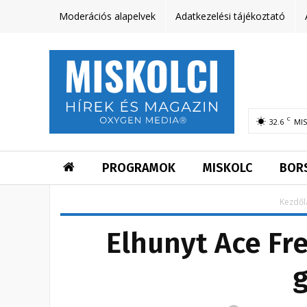
Moderációs alapelvek
Adatkezelési tájékoztató
C
32.6
MI
PROGRAMOK
MISKOLC
BOR
Kezdől
Elhunyt Ace Fr
g