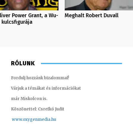
liver Power Grant, a Wu-
Meghalt Robert Duvall
 kulcsfigurája
RÓLUNK
Fordulj hozzánk bizalommal!
Várjuk a témákat és információkat
már Miskolcon is.
Köszönettel: Csrefkó Judit
www.oxyge
nmedia.hu
Csrefkó Judit – műsorvezető, szerkesztő-