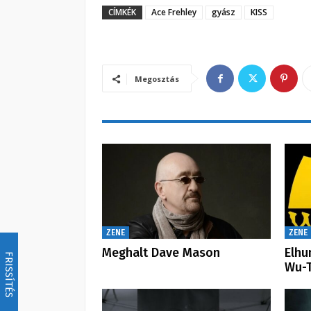
CÍMKÉK
Ace Frehley
gyász
KISS
Megosztás
ZENE
ZENE
Meghalt Dave Mason
Elhu
FRISSÍTÉS
Wu-T