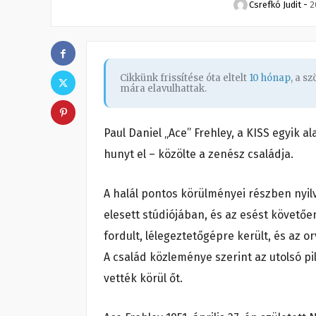
Csrefkó Judit
-
2
Cikkünk frissítése óta eltelt
10 hónap
, a s
mára elavulhattak.
Paul Daniel „Ace” Frehley, a KISS egyik a
hunyt el – közölte a zenész családja.
A halál pontos körülményei részben nyi
elesett stúdiójában, és az esést követőe
fordult, lélegeztetőgépre került, és az 
A család közleménye szerint az utolsó pi
vették körül őt.