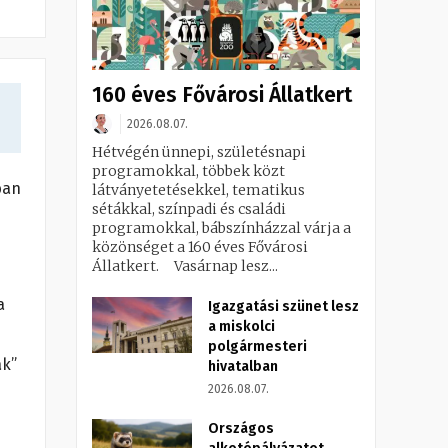
160 éves Fővárosi Állatkert
2026.08.07.
Hétvégén ünnepi, születésnapi
programokkal, többek közt
ban
látványetetésekkel, tematikus
sétákkal, színpadi és családi
programokkal, bábszínházzal várja a
közönséget a 160 éves Fővárosi
Állatkert. Vasárnap lesz...
a
Igazgatási szünet lesz
a miskolci
polgármesteri
ák”
hivatalban
2026.08.07.
Országos