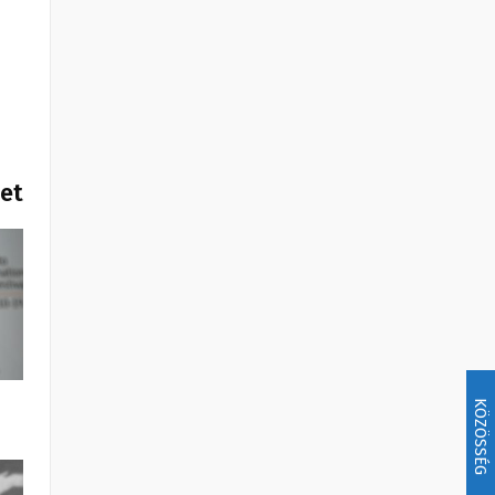
het
KÖZÖSSÉG