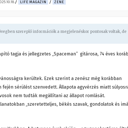
025.10.18.
LIFE MAGAZIN
ZENE
zövegben szereplő információk a megjelenéskor pontosak voltak, de
lapító tagja és jellegzetes „Spaceman” gitárosa, 74 éves korá
lvánosságra kerültek. Ezek szerint a zenész még korábban
n fején sérülést szenvedett. Állapota agyvérzés miatt súlyosr
orvosok nem tudták megállítani az állapot romlását.
llanatokban „szeretetteljes, békés szavak, gondolatok és im