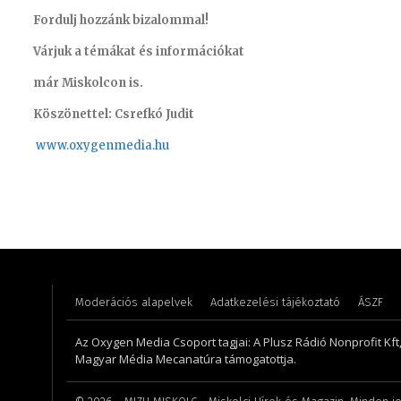
Fordulj hozzánk bizalommal!
Várjuk a témákat és információkat
már Miskolcon is.
Köszönettel: Csrefkó Judit
www.oxyge
nmedia.hu
Tóth Bálint – operatőr-vágó
Kőműves
Moderációs alapelvek
Adatkezelési tájékoztató
ÁSZF
Az Oxygen Media Csoport tagjai: A Plusz Rádió Nonprofit Kft
Magyar Média Mecanatúra támogatottja.