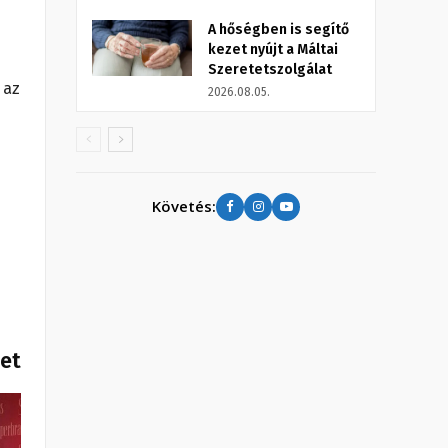
A hőségben is segítő
kezet nyújt a Máltai
Szeretetszolgálat
 az
2026.08.05.
Követés:
het