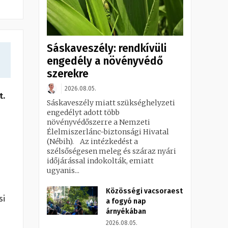
Sáskaveszély: rendkívüli
engedély a növényvédő
szerekre
2026.08.05.
t.
Sáskaveszély miatt szükséghelyzeti
engedélyt adott több
növényvédőszerre a Nemzeti
Élelmiszerlánc-biztonsági Hivatal
(Nébih). Az intézkedést a
szélsőségesen meleg és száraz nyári
időjárással indokolták, emiatt
ugyanis...
Közösségi vacsoraest
si
a fogyó nap
árnyékában
2026.08.05.