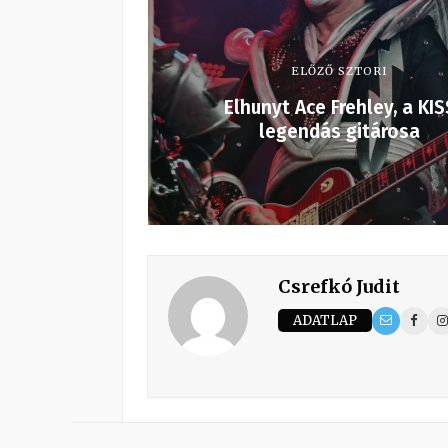
ELŐZŐ SZTORI
Elhunyt Ace Frehley, a KIS
legendás gitárosa
Csrefkó Judit
ADATLAP