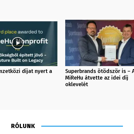
zetközi díjat nyert a
Superbrands ötödször is – 
MiReHu átvette az idei díj
oklevelét
RÓLUNK