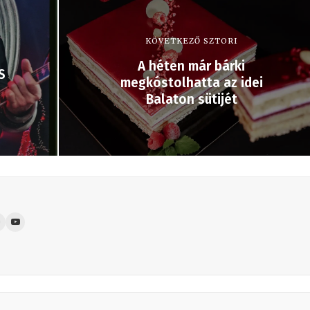
KÖVETKEZŐ SZTORI
A héten már bárki
S
megkóstolhatta az idei
Balaton sütijét