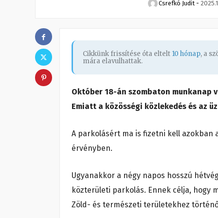
Csrefkó Judit
-
2025.1
Cikkünk frissítése óta eltelt
10 hónap
, a s
mára elavulhattak.
Október 18-án szombaton munkanap van,
Emiatt a közösségi közlekedés és az üz
A parkolásért ma is fizetni kell azokba
érvényben.
Ugyanakkor a négy napos hosszú hétvége
közterületi parkolás. Ennek célja, hogy 
Zöld- és természeti területekhez történ