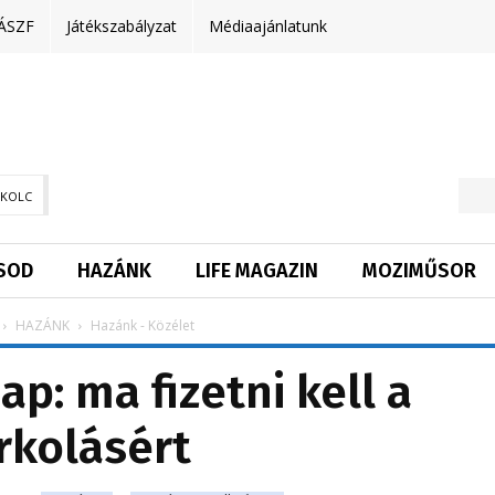
ÁSZF
Játékszabályzat
Médiaajánlatunk
SKOLC
SOD
HAZÁNK
LIFE MAGAZIN
MOZIMŰSOR
HAZÁNK
Hazánk - Közélet
p: ma fizetni kell a
rkolásért