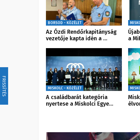
BORSOD - KÖZÉLET
MISK
Az Ózdi Rendőrkapitányság
Újab
vezetője kapta idén a …
a Mi
FRISSÍTÉS
MISKOLC - KÖZÉLET
MISK
A családbarát kategória
Misk
nyertese a Miskolci Egye…
élvo