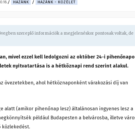
0.18.
HAZÁNK
HAZÁNK - KÖZÉLET
zövegben szereplő információk a megjelenéskor pontosak voltak, de
 mivel ezzel kell ledolgozni az október 24-i pihenőnapo
letek nyitvatartása is a hétköznapi rend szerint alakul.
n az övezetekben, ahol hétköznaponként várakozási díj van
 alatt (amikor pihenőnap lesz) általánosan ingyenes lesz a
megkönnyítsék például Budapesten a belvárosba, illetve váro
ő közlekedést.