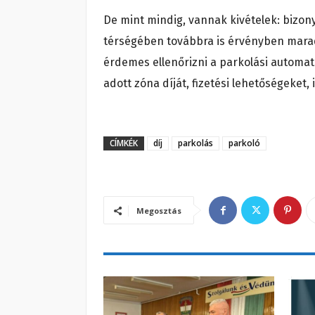
De mint mindig, vannak kivételek: bizony
térségében továbbra is érvényben marad 
érdemes ellenőrizni a parkolási automa
adott zóna díját, fizetési lehetőségeket,
CÍMKÉK
díj
parkolás
parkoló
Megosztás