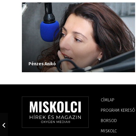
Pénzes Anikó
CÍMLAP
PROGRAM KERESŐ
BORSOD
MISKOLC