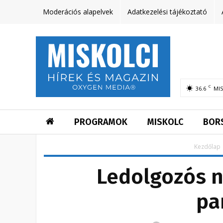
Moderációs alapelvek
Adatkezelési tájékoztató
C
36.6
MI
PROGRAMOK
MISKOLC
BOR
Kezdőlap
Ledolgozós na
pa