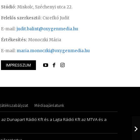
Stúdió:
Miskolc, Széchenyi utca 22.
Felelős szerkesztő:
Csrefkó Judit
E-mail:
judit.balint@oxygenmedia.hu
Értékesítés:
Monoczki Mária
E-mail:
maria.monoczki@oxygenmedia.hu
IMPRESSZUM
 Krisztián – programozó, technikus
Meronka Péter – p
Játékszabályzat
Médiaajánlatunk
, az Dunapart Rádió Kft és a Lajta Rádió Kft az MTVA és a