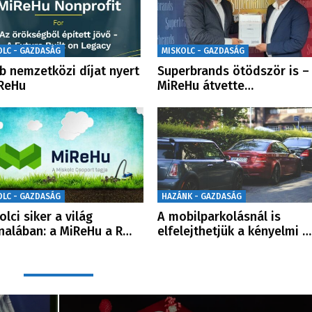
OLC - GAZDASÁG
MISKOLC - GAZDASÁG
b nemzetközi díjat nyert
Superbrands ötödször is –
ReHu
MiReHu átvette…
OLC - GAZDASÁG
HAZÁNK - GAZDASÁG
olci siker a világ
A mobilparkolásnál is
nalában: a MiReHu a R…
elfelejthetjük a kényelmi …