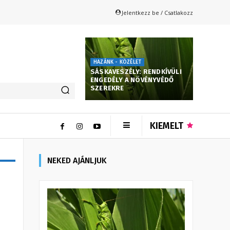
Jelentkezz be / Csatlakozz
HAZÁNK - KÖZÉLET
SÁSKAVESZÉLY: RENDKÍVÜLI
ENGEDÉLY A NÖVÉNYVÉDŐ
SZEREKRE
KIEMELT
NEKED AJÁNLJUK