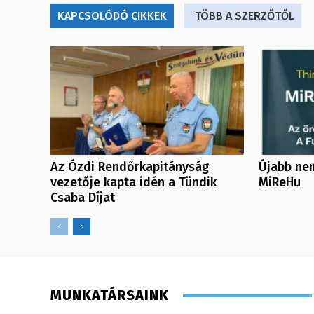
KAPCSOLÓDÓ CIKKEK
TÖBB A SZERZŐTŐL
Az Ózdi Rendőrkapitányság
Újabb nem
vezetője kapta idén a Tündik
MiReHu
Csaba Díjat
MUNKATÁRSAINK