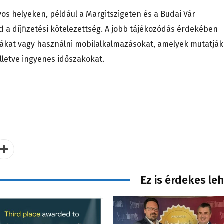
os helyeken, például a Margitszigeten és a Budai Vár
a díjfizetési kötelezettség. A jobb tájékozódás érdekében
tákat vagy használni mobilalkalmazásokat, amelyek mutatják
 illetve ingyenes időszakokat.
Ez is érdekes le