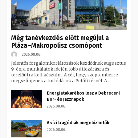
Még tanévkezdés előtt megújul a
Pláza–Makropolisz csomópont
2026.08.06.
Jelentős forgalomkorlátozások kezdődnek augusztus
9-én, a munkálatok idején több útlezárásra és
terelőútra kell készülni. A cél, hogy szeptemberre
megszűnjenek a torlódások a Petőfi térnél. A...
Energiatakarékos lesz a Debreceni
Bor- és Jazznapok
2026.08.06.
A vízi tragédiák megelőzhetők
2026.08.06.