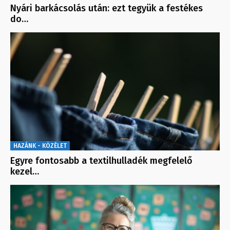
Nyári barkácsolás után: ezt tegyük a festékes
do…
HAZÁNK - KÖZÉLET
Egyre fontosabb a textilhulladék megfelelő
kezel…