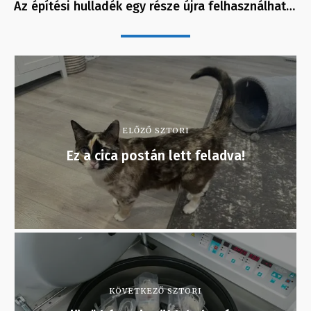
Az építési hulladék egy része újra felhasználhat…
ELŐZŐ SZTORI
Ez a cica postán lett feladva!
KÖVETKEZŐ SZTORI