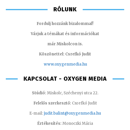
RÓLUNK
Fordulj hozzánk bizalommal!
Várjuk a témákat és információkat
már Miskolcon is.
Köszönettel: Csrefkó Judit
www.oxyge
nmedia.hu
KAPCSOLAT - OXYGEN MEDIA
Stúdió:
Miskolc, Széchenyi utca 22.
Felelős szerkesztő:
Csrefkó Judit
E-mail:
judit.balint@oxygenmedia.hu
Értékesítés:
Monoczki Mária