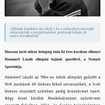
Cikkünk frissítése óta eltelt
2 év
, a szövegben szereplő
információk a megjelenéskor pontosak voltak, de
mára elavulhattak.
Hosszan tartó súlyos betegség után 82 éves korában elhunyt
Hammerl László olimpiai bajnok sportlövő, a Nemzet
Sportolója.
Hammerl László az 1964-es tokiói olimpián győzött a
férfi puskások 60 lövéses fekvő versenyében, a 3×40
lövéses összetett számban pedig bronzérmet nyert.
Négy évvel később Mexikóvárosban ezüstérmet