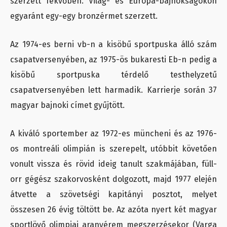
szerzett fekvőben. Világ- és Európa-bajnokságokon
egyaránt egy-egy bronzérmet szerzett.
Az 1974-es berni vb-n a kisöbű sportpuska álló szám
csapatversenyében, az 1975-ös bukaresti Eb-n pedig a
kisöbű sportpuska térdelő testhelyzetű
csapatversenyében lett harmadik. Karrierje során 37
magyar bajnoki címet gyűjtött.
A kiváló sportember az 1972-es müncheni és az 1976-
os montreáli olimpián is szerepelt, utóbbit követően
vonult vissza és rövid ideig tanult szakmájában, füll-
orr gégész szakorvosként dolgozott, majd 1977 elején
átvette a szövetségi kapitányi posztot, melyet
összesen 26 évig töltött be. Az azóta nyert két magyar
sportlövő olimpiai aranyérem megszerzésekor (Varga