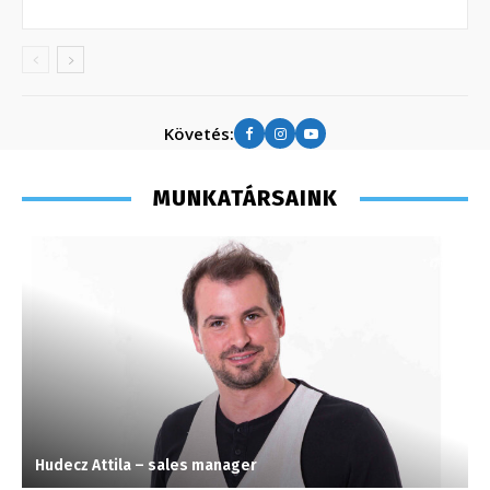
Követés:
MUNKATÁRSAINK
Hudecz Attila – sales manager
G