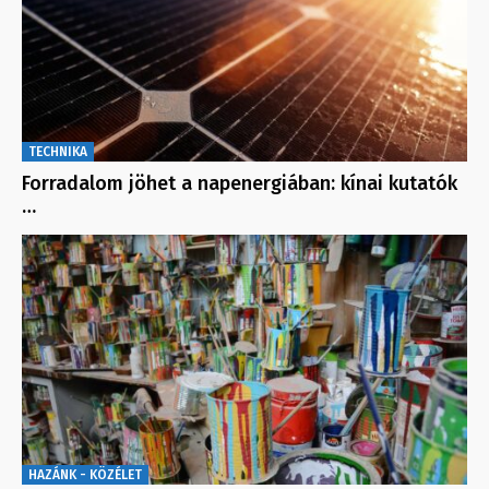
TECHNIKA
Forradalom jöhet a napenergiában: kínai kutatók
…
HAZÁNK - KÖZÉLET