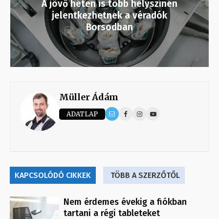
A jövő héten is több helyszínen
jelentkezhetnek a véradók
Borsodban
Müller Ádám
ADATLAP
KAPCSOLÓDÓ CIKKEK
TÖBB A SZERZŐTŐL
Nem érdemes évekig a fiókban
tartani a régi tableteket