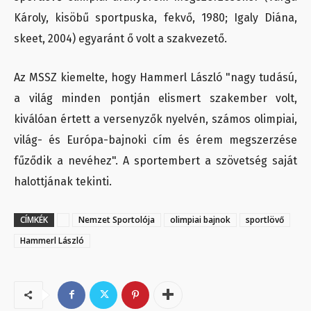
Károly, kisöbű sportpuska, fekvő, 1980; Igaly Diána,
skeet, 2004) egyaránt ő volt a szakvezető.
Az MSSZ kiemelte, hogy Hammerl László "nagy tudású,
a világ minden pontján elismert szakember volt,
kiválóan értett a versenyzők nyelvén, számos olimpiai,
világ- és Európa-bajnoki cím és érem megszerzése
fűződik a nevéhez". A sportembert a szövetség saját
halottjának tekinti.
CÍMKÉK
Nemzet Sportolója
olimpiai bajnok
sportlövő
Hammerl László