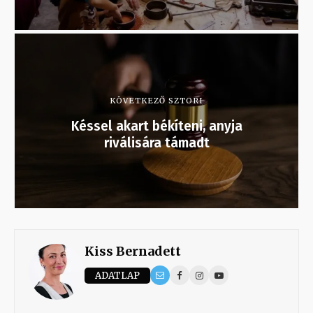
KÖVETKEZŐ SZTORI
Késsel akart békíteni, anyja
riválisára támadt
Kiss Bernadett
ADATLAP