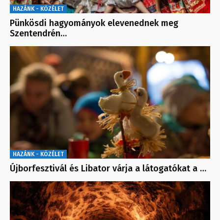
HAZÁNK - KÖZÉLET
Pünkösdi hagyományok elevenednek meg
Szentendrén…
HAZÁNK - KÖZÉLET
Újborfesztivál és Libator várja a látogatókat a …