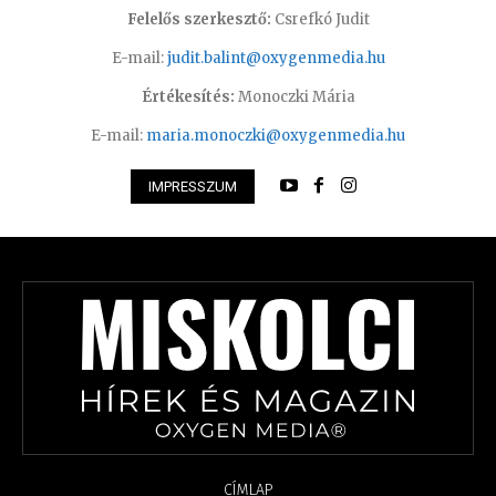
Felelős szerkesztő:
Csrefkó Judit
E-mail:
judit.balint@oxygenmedia.hu
Értékesítés:
Monoczki Mária
E-mail:
maria.monoczki@oxygenmedia.hu
IMPRESSZUM
CÍMLAP