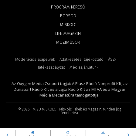
PROGRAM KERESŐ
BORSOD
MISKOLC
LIFE MAGAZIN
MOZIMŰSOR
Moderációs alapelvek
Adatkezelési tájékoztató
ÁSZF
Játékszabályzat
Médiaajánlatunk
Az Oxygen Media Csoport tagjai: A Plusz Rádió Nonprofit Kft, az
Dunapart Rádió Kft és a Lajta Rádió Kft az MTVA és a Magyar
Média Mecanatúra támogatottja.
©
2026
- MIZU MISKOLC - Miskolci Hírek és Magazin. Minden jog
fenntartva.