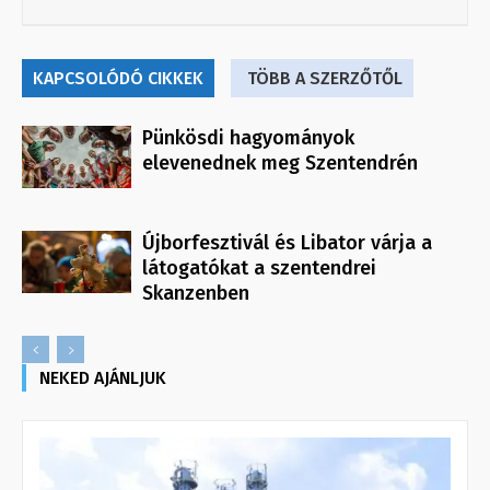
KAPCSOLÓDÓ CIKKEK
TÖBB A SZERZŐTŐL
Pünkösdi hagyományok
elevenednek meg Szentendrén
Újborfesztivál és Libator várja a
látogatókat a szentendrei
Skanzenben
NEKED AJÁNLJUK