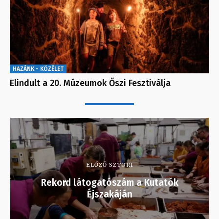
HAZÁNK - KÖZÉLET
Elindult a 20. Múzeumok Őszi Fesztiválja
ELŐZŐ SZTORI
Rekord látogatószám a Kutatók
Éjszakáján