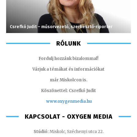
Csrefkó Judit – műsorvezető, szerkesztő-riporter
G
RÓLUNK
Fordulj hozzánk bizalommal!
Várjuk a témákat és információkat
már Miskolcon is.
Köszönettel: Csrefkó Judit
www.oxyge
nmedia.hu
KAPCSOLAT - OXYGEN MEDIA
Stúdió:
Miskolc, Széchenyi utca 22.