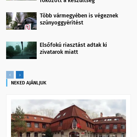
fokozott a készültség
Több vármegyében is végeznek
szúnyoggyérítést
Elsőfokú riasztást adtak ki
zivatarok miatt
NEKED AJÁNLJUK