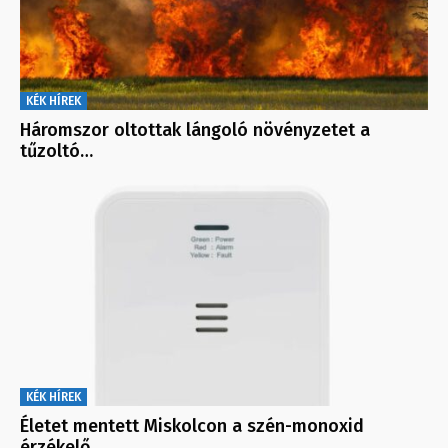
KÉK HÍREK
Háromszor oltottak lángoló növényzetet a
tűzoltó…
KÉK HÍREK
Életet mentett Miskolcon a szén-monoxid
érzékelő…