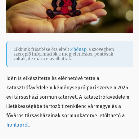
Cikkünk frissítése óta eltelt
8 hónap
, a szövegben
szereplő információk a megjelenéskor pontosak
voltak, de mára elavulhattak.
Idén is elkészítette és elérhetővé tette a
katasztrófavédelem kéményseprőipari szerve a 2026.
évi társasházi sormunkatervét. A katasztrófavédelem
illetékességébe tartozó tizenkilenc vármegye és a
főváros társasházainak sormunkaterve letölthető a
honlapról
.