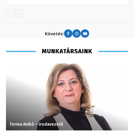
Követés:
MUNKATÁRSAINK
Torma Anikó – irodavezető
M