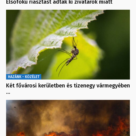
Elsőfokú riasztást adtak ki zivatarok miatt
HAZÁNK - KÖZÉLET
Két fővárosi kerületben és tizenegy vármegyében
…