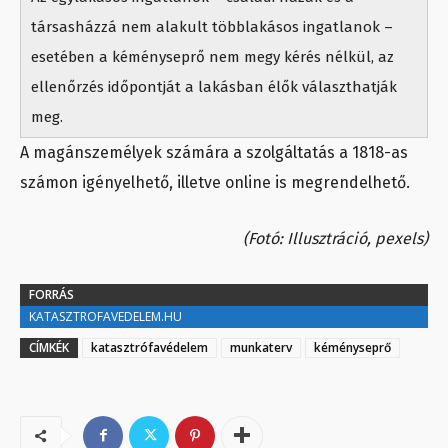
társasházzá nem alakult többlakásos ingatlanok –
esetében a kéményseprő nem megy kérés nélkül, az
ellenőrzés időpontját a lakásban élők választhatják
meg.
A magánszemélyek számára a szolgáltatás a 1818-as
számon igényelhető, illetve online is megrendelhető.
(Fotó: Illusztráció, pexels)
FORRÁS
KATASZTROFAVEDELEM.HU
CÍMKÉK
katasztrófavédelem
munkaterv
kéményseprő