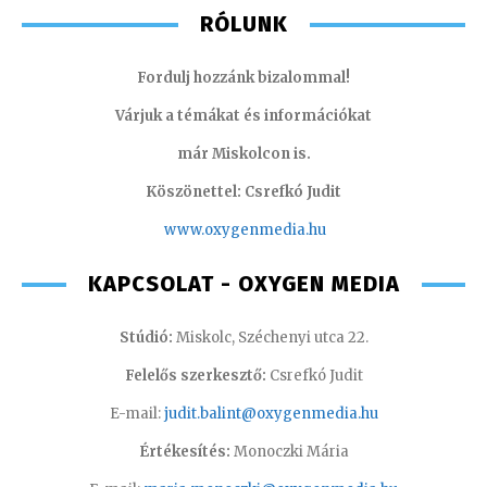
RÓLUNK
Fordulj hozzánk bizalommal!
Várjuk a témákat és információkat
már Miskolcon is.
Köszönettel: Csrefkó Judit
www.oxyge
nmedia.hu
KAPCSOLAT - OXYGEN MEDIA
Stúdió:
Miskolc, Széchenyi utca 22.
Felelős szerkesztő:
Csrefkó Judit
E-mail:
judit.balint@oxygenmedia.hu
Értékesítés:
Monoczki Mária