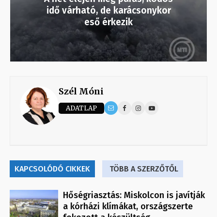
idő várható, de karácsonykor
eső érkezik
Szél Móni
ADATLAP
KAPCSOLÓDÓ CIKKEK
TÖBB A SZERZŐTŐL
Hőségriasztás: Miskolcon is javítják
a kórházi klímákat, országszerte