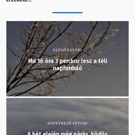
ELŐZŐ SZTORI
Ma 16 óra 3 perckor lesz a téli
napforduló
KÖVETKEZŐ SZTORI
A hét elején még párás, ködös