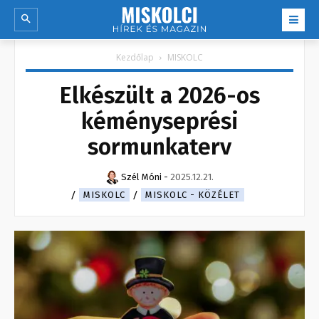
Kezdőlap
MISKOLC
Elkészült a 2026-os
kéményseprési
sormunkaterv
Szél Móni
-
2025.12.21.
MISKOLC
MISKOLC - KÖZÉLET