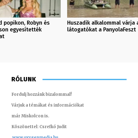
d popikon, Robyn és
Huszadik alkalommal várja 
son egyesítették
látogatókat a PanyolaFeszt
at
RÓLUNK
Fordulj hozzánk bizalommal!
Várjuk a témákat és információkat
már Miskolcon is.
Köszönettel: Csrefkó Judit
www.oxyge
nmedia.hu