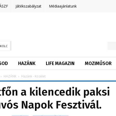
ÁSZF
Játékszabályzat
Médiaajánlatunk
SKOLC
SOD
HAZÁNK
LIFE MAGAZIN
MOZIMŰSOR
HAZÁNK
Hazánk - Közélet
főn a kilencedik paksi
vós Napok Fesztivál.