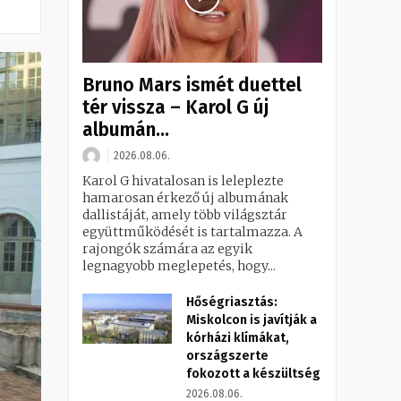
Bruno Mars ismét duettel
tér vissza – Karol G új
albumán...
2026.08.06.
Karol G hivatalosan is leleplezte
hamarosan érkező új albumának
dallistáját, amely több világsztár
együttműködését is tartalmazza. A
rajongók számára az egyik
legnagyobb meglepetés, hogy...
Hőségriasztás:
Miskolcon is javítják a
kórházi klímákat,
országszerte
fokozott a készültség
2026.08.06.