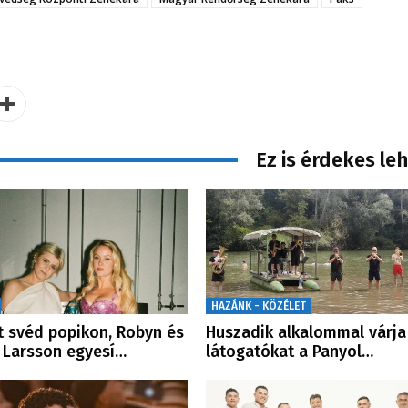
Ez is érdekes le
HAZÁNK - KÖZÉLET
t svéd popikon, Robyn és
Huszadik alkalommal várja
 Larsson egyesí…
látogatókat a Panyol…