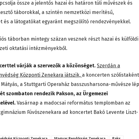
solja össze a jelentős hazai és határon túli művészek és
lesztő táborokkal, a szintén nemzetközi merítésű,
t és a látogatókat egyaránt megszólító rendezvényekkel.
ós táborban mintegy százan vesznek részt hazai és külföldi
eti oktatási intézményekből.
ncerttel várják a szervezők a közönséget.
Szerdán a
nvédség Központi Zenekara játszik,
a koncerten szólistaként
 Mátyás, a Stuttgarti Operaház basszusharsona-művésze lé
tjét szombaton rendezik Pakson, az Ürgemezei
elével.
Vasárnap a madocsai református templomban az
kgimnázium Fúvószenekara ad koncertet Bakó Levente Liszt-
védség Központi Zenekara
Magyar Rendőrség Zenekara
Paks