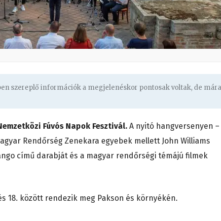
gben szereplő információk a megjelenéskor pontosak voltak, de már
 Nemzetközi Fúvós Napok Fesztivál.
A nyitó hangversenyen –
agyar Rendőrség Zenekara egyebek mellett John Williams
rtango című darabját és a magyar rendőrségi témájú filmek
. és 18. között rendezik meg Pakson és környékén.