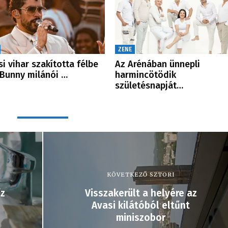
ZENE
si vihar szakította félbe
Az Arénában ünnepli
Bunny milánói …
harmincötödik
születésnapját…
KÖVETKEZŐ SZTORI
íz
Visszakerült a helyére az
Avasi kilátóból eltűnt
miniszobor