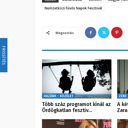
Nemzetközi Fúvós Napok Fesztivál
Megosztás
FRISSÍTÉS
HAZÁNK - KÖZÉLET
ZENE
Több száz programot kínál az
A ké
Ördögkatlan fesztiv…
Zara