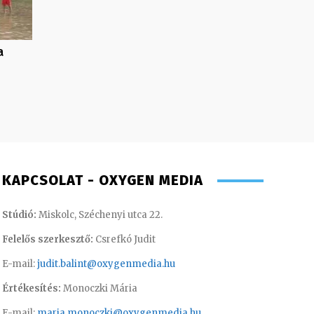
a
KAPCSOLAT - OXYGEN MEDIA
Stúdió:
Miskolc, Széchenyi utca 22.
Felelős szerkesztő:
Csrefkó Judit
E-mail:
judit.balint@oxygenmedia.hu
Értékesítés:
Monoczki Mária
E-mail:
maria.monoczki@oxygenmedia.hu