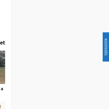
KÖZÖSSÉG
het
 a