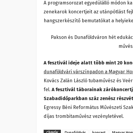
A programsorozat egyedülálló módon kapc
zenekarok koncertjeit az utánpótlást fej
hangszerkészítő bemutatókat a helyieke
Pakson és Dunaföldváron hét edukáci
művész
A fesztivál ideje alatt több mint 20 ko
dunaföldvári várszínpadon a Magyar Ho
Kovács Zalán László tubaművész és Veér
fel.
A fesztivál táborainak zárókoncer
Szabadidőparkban száz zenész részvét
Egressy Béni Református Művészeti Sza
díjas trombitaművész vezényletével.
CÍMKÉK
Dunaföldvár
koncert
Magyar Hon