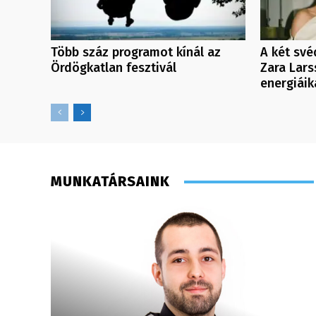
Több száz programot kínál az
A két své
Ördögkatlan fesztivál
Zara Lars
energiáik
MUNKATÁRSAINK