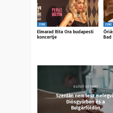
ZENE
ZENE
Elmarad Rita Ora budapesti
Óriá
koncertje
Bad 
ELŐZŐ SZTORI
Szerdán nem lesz melegv
Diósgyőrben és a
Bulgárföldön