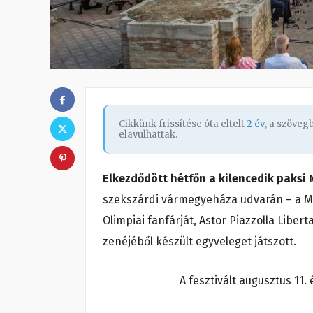
Cikkünk frissítése óta eltelt
2 év
, a szöve
elavulhattak.
Elkezdődött hétfőn a kilencedik paksi
szekszárdi vármegyeháza udvarán – a M
Olimpiai fanfárját, Astor Piazzolla Libe
zenéjéből készült egyveleget játszott.
A fesztivált augusztus 11